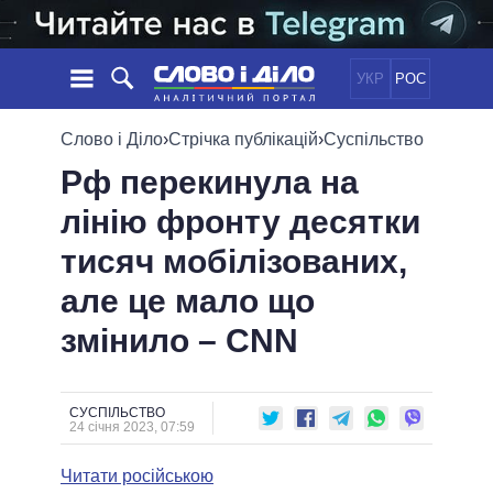
УКР
РОС
НОВИНИ
Слово і Діло
›
Стрічка публікацій
›
Суспільство
Рф перекинула на
ОБIЦЯНКИ
СТРІЧКА
ПОЛІТИКА
лінію фронту десятки
ПОДІЇ
ЕКОНОМІКА
ПОЛIТИКИ
тисяч мобілізованих,
СТАТТІ
СУСПІЛЬСТВО
ІНФОГРАФІКА
ДУМКИ
СВІТ
УСІ ПОЛІТИКИ
але це мало що
ОГЛЯДИ
ПРЕЗИДЕНТ І ОФІС
змінило – CNN
ВІДЕО
ДАЙДЖЕСТИ
ВЕРХОВНА РАДА
ПІДТРИМАТИ
КАБІНЕТ МІНІСТРІВ
ГОЛОВИ ОБЛАДМІНІСТРАЦІЙ
СУСПІЛЬСТВО
ПОРІВНЯННЯ ПОЛІТИКІВ
24 січня 2023, 07:59
МЕРИ МІСТ
Читати російською
ВСІ ПЕРСОНИ