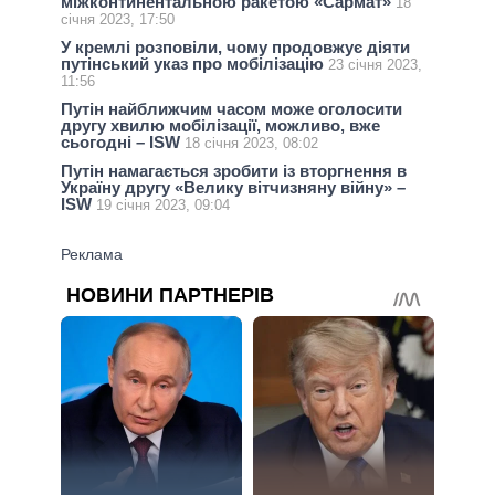
міжконтинентальною ракетою «Сармат»
18
січня 2023, 17:50
У кремлі розповіли, чому продовжує діяти
путінський указ про мобілізацію
23 січня 2023,
11:56
Путін найближчим часом може оголосити
другу хвилю мобілізації, можливо, вже
сьогодні – ISW
18 січня 2023, 08:02
Путін намагається зробити із вторгнення в
Україну другу «Велику вітчизняну війну» –
ISW
19 січня 2023, 09:04