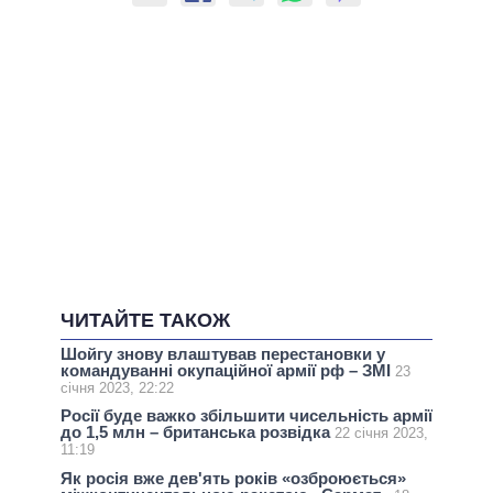
ЧИТАЙТЕ ТАКОЖ
Шойгу знову влаштував перестановки у
командуванні окупаційної армії рф – ЗМІ
23
січня 2023, 22:22
Росії буде важко збільшити чисельність армії
до 1,5 млн – британська розвідка
22 січня 2023,
11:19
Як росія вже дев'ять років «озброюється»