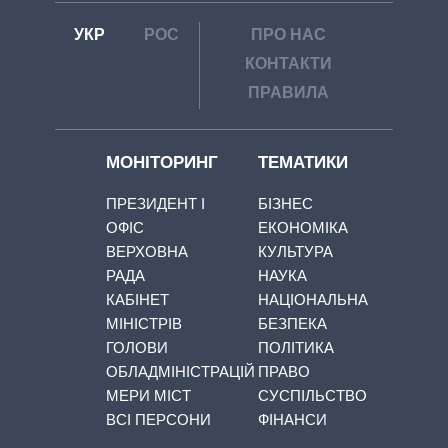
УКР
РОС
ПРО НАС
КОНТАКТИ
ПРАВИЛА
МОНІТОРИНГ
ТЕМАТИКИ
ПРЕЗИДЕНТ І
БІЗНЕС
ОФІС
ЕКОНОМІКА
ВЕРХОВНА
КУЛЬТУРА
РАДА
НАУКА
КАБІНЕТ
НАЦІОНАЛЬНА
МІНІСТРІВ
БЕЗПЕКА
ГОЛОВИ
ПОЛІТИКА
ОБЛАДМІНІСТРАЦІЙ
ПРАВО
МЕРИ МІСТ
СУСПІЛЬСТВО
ВСІ ПЕРСОНИ
ФІНАНСИ