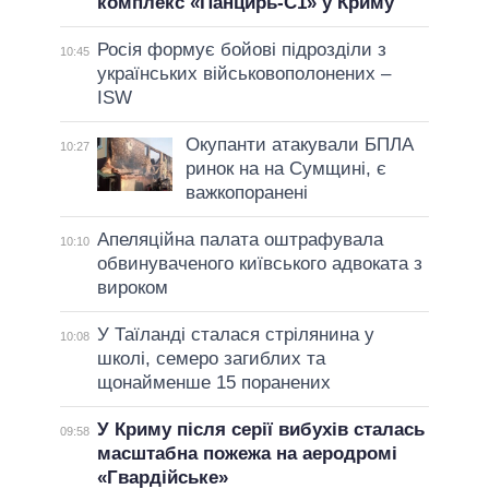
комплекс «Панцирь-С1» у Криму
Росія формує бойові підрозділи з
10:45
українських військовополонених –
ISW
Окупанти атакували БПЛА
10:27
ринок на на Сумщині, є
важкопоранені
Апеляційна палата оштрафувала
10:10
обвинуваченого київського адвоката з
вироком
У Таїланді сталася стрілянина у
10:08
школі, семеро загиблих та
щонайменше 15 поранених
У Криму після серії вибухів сталась
09:58
масштабна пожежа на аеродромі
«Гвардійське»