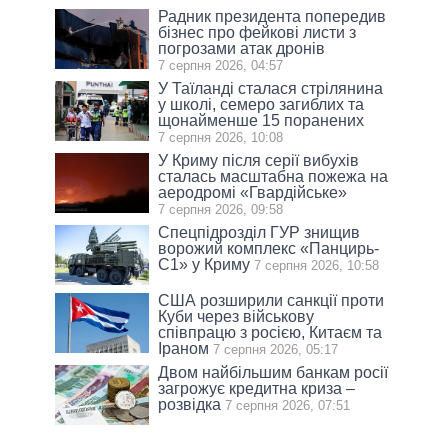
Радник президента попередив
бізнес про фейкові листи з
погрозами атак дронів
7 серпня 2026, 04:57
У Таїланді сталася стрілянина
у школі, семеро загиблих та
щонайменше 15 поранених
7 серпня 2026, 10:08
У Криму після серії вибухів
сталась масштабна пожежа на
аеродромі «Гвардійське»
7 серпня 2026, 09:58
Спецпідрозділ ГУР знищив
ворожий комплекс «Панцирь-
С1» у Криму
7 серпня 2026, 10:58
США розширили санкції проти
Куби через військову
співпрацю з росією, Китаєм та
Іраном
7 серпня 2026, 05:17
Двом найбільшим банкам росії
загрожує кредитна криза –
розвідка
7 серпня 2026, 07:51