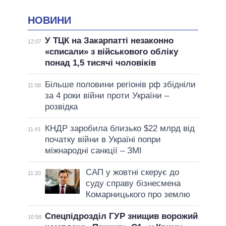
НОВИНИ
У ТЦК на Закарпатті незаконно
12:07
«списали» з військового обліку
понад 1,5 тисячі чоловіків
Більше половини регіонів рф збідніли
11:58
за 4 роки війни проти України –
розвідка
КНДР заробила близько $22 млрд від
11:41
початку війни в Україні попри
міжнародні санкції – ЗМІ
САП у жовтні скерує до
11:20
суду справу бізнесмена
Комарницького про землю
Спецпідрозділ ГУР знищив ворожий
10:58