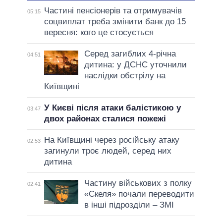
Частині пенсіонерів та отримувачів
05:15
соцвиплат треба змінити банк до 15
вересня: кого це стосується
Серед загиблих 4-річна
04:51
дитина: у ДСНС уточнили
наслідки обстрілу на
Київщині
У Києві після атаки балістикою у
03:47
двох районах сталися пожежі
На Київщині через російську атаку
02:53
загинули троє людей, серед них
дитина
Частину військових з полку
02:41
«Скеля» почали переводити
в інші підрозділи – ЗМІ