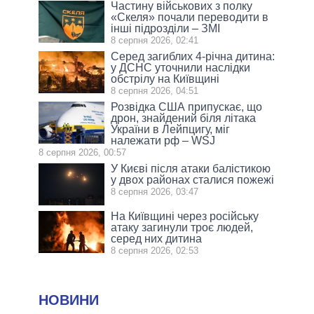
Частину військових з полку
«Скеля» почали переводити в
інші підрозділи – ЗМІ
8 серпня 2026, 02:41
Серед загиблих 4-річна дитина:
у ДСНС уточнили наслідки
обстрілу на Київщині
8 серпня 2026, 04:51
Розвідка США припускає, що
дрон, знайдений біля літака
України в Лейпцигу, міг
належати рф – WSJ
8 серпня 2026, 00:57
У Києві після атаки балістикою
у двох районах сталися пожежі
8 серпня 2026, 03:47
На Київщині через російську
атаку загинули троє людей,
серед них дитина
8 серпня 2026, 02:53
НОВИНИ