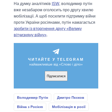
На думку аналітиків
ISW
, володимир путін
вже незабаром оголосить про другу хвилю
мобілізації. А щоб посилити підтримку війни
проти України росіянами, путін намагається
зробити із вторгнення другу «Велику
вітчизняну війну»
.
ЧИТАЙТЕ У TELEGRAM
найважливіше від «Слово і діло»
Підписатися
Володимир Путін
Дмитро Пєсков
Війна з Росією
Мобілізація в росії