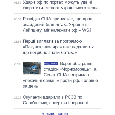
Удари рф по портах можуть удвічі
01:59
скоротити експорт українського зерна
Розвідка США припускає, що дрон,
00:57
знайдений біля літака України в
Лейпцигу, міг належати рф – WSJ
Перші виплати за програмою
23:56
«Пакунок школяра» вже надходять:
що потрібно знати батькам
Ворог обстріляв
ПІДСУМКИ
23:09
стадіон «Чорноморець», а
Сенат США підтримав
«пекельні санкції» проти рф. Головне
за день
Окупанти вдарили з РСЗВ по
22:29
Слов'янську, є жертва і поранені
Більше новин