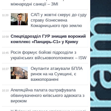
міжнародні санкції – ЗМІ
САП у жовтні скерує до суду
11:20
справу бізнесмена
Комарницького про землю
Спецпідрозділ ГУР знищив ворожий
10:58
комплекс «Панцирь-С1» у Криму
Росія формує бойові підрозділи з
10:45
українських військовополонених – ISW
Окупанти атакували БПЛА
10:27
ринок на на Сумщині, є
важкопоранені
Апеляційна палата оштрафувала
10:10
обвинуваченого київського адвоката з
вироком