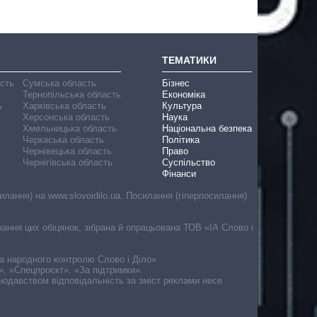
ТЕМАТИКИ
асть
Сумська область
Бізнес
Тернопільська область
Економіка
ь
Харківська область
Культура
Херсонська область
Наука
Хмельницька область
Національна безпека
Черкаська область
Політика
Чернівецька область
Право
Чернігівська область
Суспільство
Фінанси
лання) на www.slovoidilo.ua. Посилання (гіперпосилання)
онання цих обіцянок, зібрана й опрацьована ТОВ «ІА Слово і
ма народного контролю Слово і Діло».
», «Спецпроєкт», «За підтримки».
онодавством відповідальність за зміст реклами несе