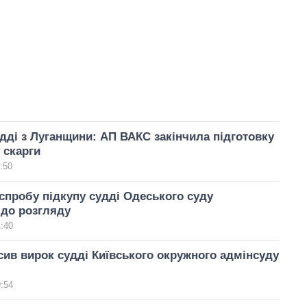
дді з Луганщини: АП ВАКС закінчила підготовку
 скарги
:50
спробу підкупу судді Одеського суду
 до розгляду
4:40
ив вирок судді Київського окружного адмінсуду
9:54