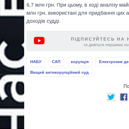
6,7 млн грн. При цьому, в ході аналізу ма
млн грн, використані для придбання цих ак
доходів судді.
ПІДПИСУЙТЕСЬ НА 
та дивіться першими нов
НАБУ
САП
корупція
Електронне д
Вищий антикорупційний суд
По