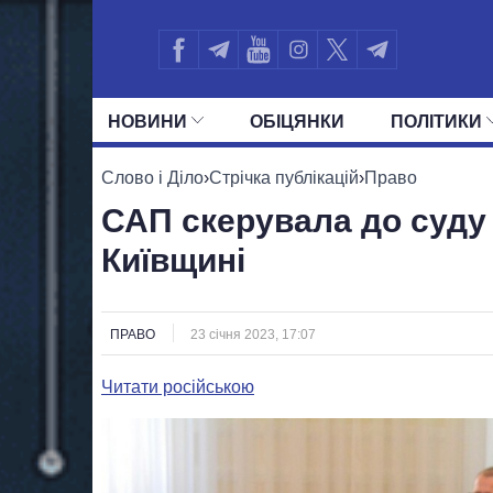
НОВИНИ
ОБIЦЯНКИ
ПОЛIТИКИ
УСІ ПОЛІТИКИ
ПРЕЗИДЕНТ І ОФ
Слово і Діло
›
Стрічка публікацій
›
Право
САП скерувала до суду
Київщині
ПРАВО
23 січня 2023, 17:07
Читати російською