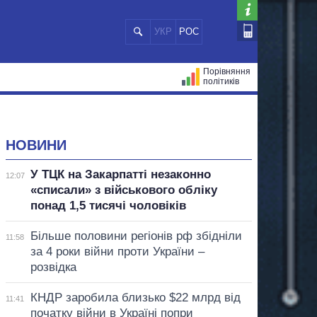
УКР
РОС
Порівняння
політиків
ЦІЙ
МЕРИ МІСТ
ВСІ ПЕРСОНИ
НОВИНИ
У ТЦК на Закарпатті незаконно
12:07
«списали» з військового обліку
понад 1,5 тисячі чоловіків
Більше половини регіонів рф збідніли
11:58
за 4 роки війни проти України –
розвідка
КНДР заробила близько $22 млрд від
11:41
початку війни в Україні попри