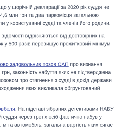
 у щорічній декларації за 2020 рік суддя не
 4,6 млн грн та два паркомісця загальною
ли у користуванні судді та членів його родини.
 відомості відрізняються від достовірних на
іж у 500 разів перевищує прожитковий мінімум
ково задовольнив позов САП
про визнання
 грн, законність набуття яких не підтверджена
озовом про стягнення з судді в дохід держави
 походження яких викликала обґрунтований
овбеля
. На підставі зібраних детективами НАБУ
суддя через третіх осіб фактично набув у
 м та автомобіль, загальна вартість яких сягає