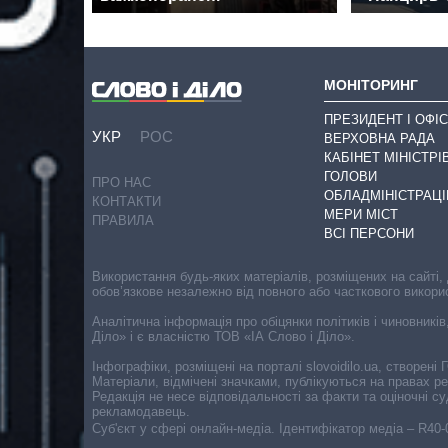
МОНІТОРИНГ
ПРЕЗИДЕНТ І ОФІС
УКР
РОС
ВЕРХОВНА РАДА
КАБІНЕТ МІНІСТРІ
ГОЛОВИ
ПРО НАС
ОБЛАДМІНІСТРАЦІ
КОНТАКТИ
МЕРИ МІСТ
ПРАВИЛА
ВСІ ПЕРСОНИ
Використання будь-яких матеріалів, розміщених на сайті,
обов’язкове незалежно від повного або часткового викори
Аналітична інформація про обіцянки політиків і чиновників
Діло» і є власністю ТОВ «ІА Слово і Діло».
Інфографіки, розміщені на порталі slovoidilo.ua, створен
Матеріали, відмічені значками, публікуються на правах р
Редакція не несе відповідальності за факти та оціночні 
рекламодавець.
Cуб'єкт у сфері онлайн-медіа. Ідентифікатор медіа – R40