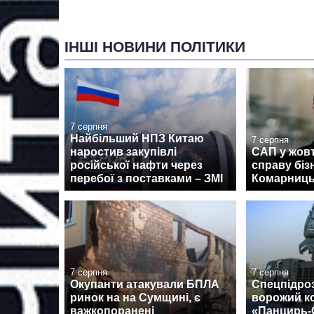
ІНШІ НОВИНИ ПОЛІТИКИ
7 серпня
Найбільший НПЗ Китаю
7 серпня
наростив закупівлі
САП у жовт
російської нафти через
справу біз
перебої з поставками – ЗМІ
Комарниць
7 серпня
7 серпня
Окупанти атакували БПЛА
Спецпідро
ринок на на Сумщині, є
ворожий к
важкопоранені
«Панцирь-