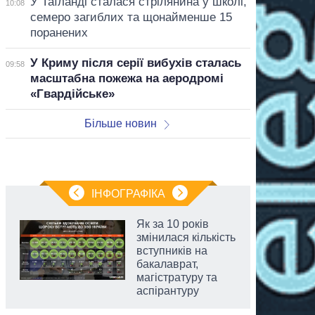
У Таїланді сталася стрілянина у школі,
10:08
семеро загиблих та щонайменше 15
поранених
У Криму після серії вибухів сталась
09:58
масштабна пожежа на аеродромі
«Гвардійське»
Більше новин
ІНФОГРАФІКА
Як за 10 років
змінилася кількість
вступників на
бакалаврат,
магістратуру та
аспірантуру