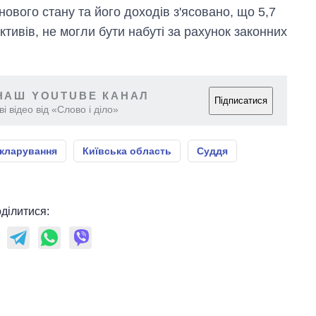
йнового стану та його доходів з'ясовано, що 5,7
тивів, не могли бути набуті за рахунок законних
НАШ YOUTUBE КАНАЛ
Підписатися
і відео від «Слово і діло»
екларування
Київська область
Суддя
ділитися: