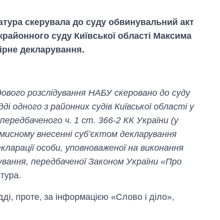
атура скерувала до суду обвинувальний акт
крайонного суду Київської області Максима
ірне декларування.
ового розслідування НАБУ скеровано до суду
і одного з районних судів Київської області у
ередбаченого ч. 1 ст. 366-2 КК України (у
 умисному внесенні суб’єктом декларування
кларації особи, уповноваженої на виконання
Економіка ШІ-
ування, передбаченої Законом України «Про
гігантів: скільки
тура.
коштують і
заробляють
OpenAI та
ді, проте, за інформацією «Слово і діло»,
Anthropic