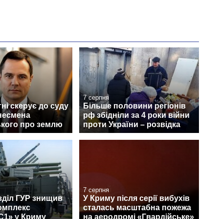
7 серпня
ні скерує до суду
Більше половини регіонів
несмена
рф збідніли за 4 роки війни
кого про землю
проти України – розвідка
7 серпня
зділ ГУР знищив
У Криму після серії вибухів
омплекс
сталась масштабна пожежа
С1» у Криму
на аеродромі «Гвардійське»