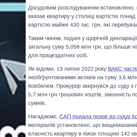
Досудовим розслідуванням встановлено, що
вказав квартиру у столиці вартістю понад
вартістю майже 430 тис. грн, які перебува
Таким чином, подані у щорічній декларації
загальну суму 5,058 млн грн, що більше н
для працездатних осіб.
Як відомо, 13 липня 2022 року
ВАКС част
необґрунтованими активів на суму 3,6 млн
Ковбелем. Прокурор звернувся до суду з п
5,7 млн грн грошових коштів, законність
сумнів.
Нагадаємо,
САП подала позов до судді К
матеріалів установлено, що вищевказаний 
власність квартиру в Києві площею 142 кв.