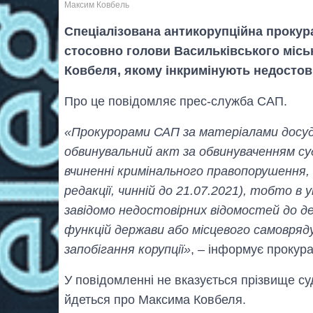
Максим Ковбель
Спеціалізована антикорупційна прокур
стосовно голови Васильківського місь
Ковбеля, якому інкримінують недостов
Про це повідомляє прес-служба САП.
«Прокурорами САП за матеріалами досуд
обвинувальний акт за обвинуваченням судд
вчиненні кримінального правопорушення, п
редакції, чинній до 21.07.2021), тобто в
завідомо недостовірних відомостей до де
функцій держави або місцевого самовряд
запобігання корупції»
, – інформує прокура
У повідомленні не вказується прізвище суд
йдеться про Максима Ковбеля.