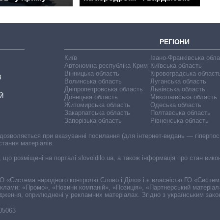
РЕГІОНИ
Київ
Івано-Франківська обл
Автономна республіка Крим
Київська область
Вінницька область
Кіровоградська област
В
Волинська область
Луганська область
Дніпропетровська область
Львівська область
Й
Донецька область
Миколаївська область
Житомирська область
Одеська область
Закарпатська область
Полтавська область
Запорізька область
Рівненська область
 дозволяється при вказуванні посилання (для інтернет-видань — гіперпоси
стання матеріалів.
, що розміщені на порталі slovoidilo.ua, а також інформація про стан вик
і ГО «Система народного контролю Слово і Діло» і є власністю ГО «Систе
еклами: «Промо», «Новини компаній», «Позиція», «Партнерський матеріал
судження, оприлюднені у рекламних матеріалах. Згідно з українським зак
-05063