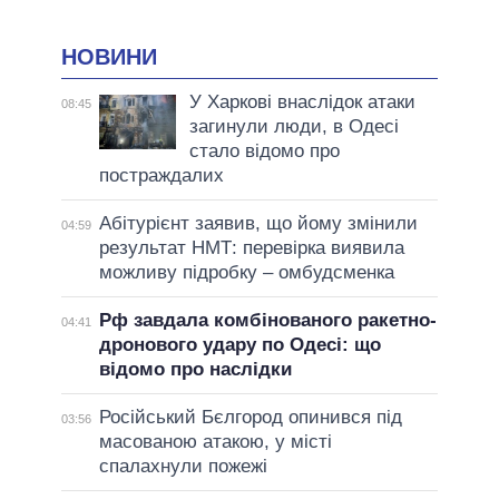
НОВИНИ
У Харкові внаслідок атаки
08:45
загинули люди, в Одесі
стало відомо про
постраждалих
Абітурієнт заявив, що йому змінили
04:59
результат НМТ: перевірка виявила
можливу підробку – омбудсменка
Рф завдала комбінованого ракетно-
04:41
дронового удару по Одесі: що
відомо про наслідки
Російський Бєлгород опинився під
03:56
масованою атакою, у місті
спалахнули пожежі