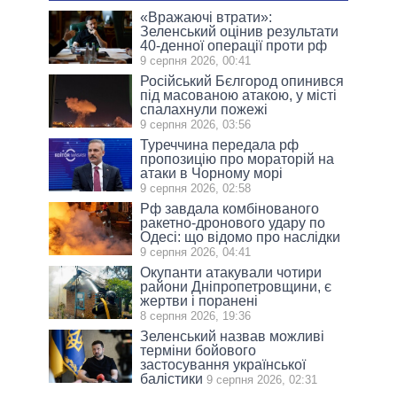
«Вражаючі втрати»:
Зеленський оцінив результати
40-денної операції проти рф
9 серпня 2026, 00:41
Російський Бєлгород опинився
під масованою атакою, у місті
спалахнули пожежі
9 серпня 2026, 03:56
Туреччина передала рф
пропозицію про мораторій на
атаки в Чорному морі
9 серпня 2026, 02:58
Рф завдала комбінованого
ракетно-дронового удару по
Одесі: що відомо про наслідки
9 серпня 2026, 04:41
Окупанти атакували чотири
райони Дніпропетровщини, є
жертви і поранені
8 серпня 2026, 19:36
Зеленський назвав можливі
терміни бойового
застосування української
балістики
9 серпня 2026, 02:31