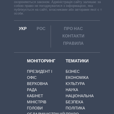
охороняються законом. Адміністрація сайту залишає за
собою право не погоджуватися з інформацією, яка
публікується на сайті, власниками або авторами якої є треті
особи.
УКР
РОС
ПРО НАС
КОНТАКТИ
ПРАВИЛА
МОНІТОРИНГ
ТЕМАТИКИ
ПРЕЗИДЕНТ І
БІЗНЕС
ОФІС
ЕКОНОМІКА
ВЕРХОВНА
КУЛЬТУРА
РАДА
НАУКА
КАБІНЕТ
НАЦІОНАЛЬНА
МІНІСТРІВ
БЕЗПЕКА
ГОЛОВИ
ПОЛІТИКА