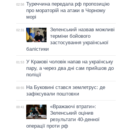
Туреччина передала рф пропозицію
02:58
про мораторій на атаки в Чорному
морі
Зеленський назвав можливі
02:31
терміни бойового
застосування української
балістики
У Кракові чоловік напав на українську
01:53
пару, а через два дні сам прийшов до
поліції
На Буковині стався землетрус: де
00:55
зафіксували поштовхи
«Вражаючі втрати»:
00:41
Зеленський оцінив
результати 40-денної
операції проти рф