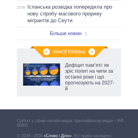
Іспанська розвідка попередила про
23:55
нову спробу масового прориву
мігрантів до Сеути
Більше новин
ІНФОГРАФІКА
 5
Дефіцит пам’яті: як
вго
зріс попит на чипи за
останні роки і що
прогнозують на 2027-
й
Cуб'єкт у сфері онлайн-медіа. Ідентифікатор медіа – R40-
05063
© 2009—2026
«Слово і Діло»
.
Всі права захищені і