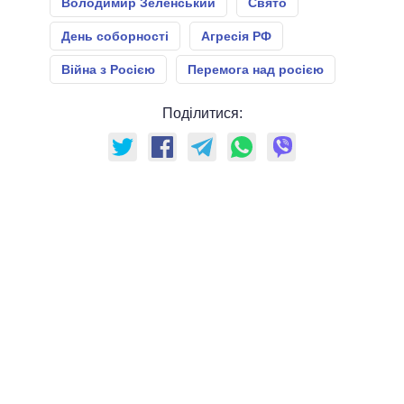
Володимир Зеленський
Свято
День соборності
Агресія РФ
Війна з Росією
Перемога над росією
Поділитися: