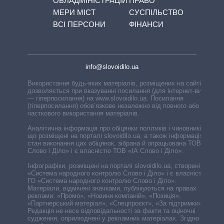
ОБЛАДМІНІСТРАЦІЙ
ПРАВО
МЕРИ МІСТ
СУСПІЛЬСТВО
ВСІ ПЕРСОНИ
ФІНАНСИ
info@slovoidilo.ua
Використання будь-яких матеріалів, розміщених на сайті,
дозволяється при вказуванні посилання (для інтернет-видань
— гіперпосилання) на www.slovoidilo.ua. Посилання
(гіперпосилання) обов’язкове незалежно від повного або
часткового використання матеріалів.
Аналітична інформація про обіцянки політиків і чиновників,
що розміщені на порталі slovoidilo.ua, а також інформація про
стан виконання цих обіцянок, зібрана й опрацьована ТОВ «ІА
Слово і Діло» і є власністю ТОВ «ІА Слово і Діло».
Інфографіки, розміщені на порталі slovoidilo.ua, створені ГО
«Система народного контролю Слово і Діло» і є власністю
ГО «Система народного контролю Слово і Діло».
Матеріали, відмічені значками, публікуються на правах
реклами: «Промо», «Новини компаній», «Позиція»,
«Партнерський матеріал», «Спецпроєкт», «За підтримки».
Редакція не несе відповідальності за факти та оціночні
судження, оприлюднені у рекламних матеріалах. Згідно з