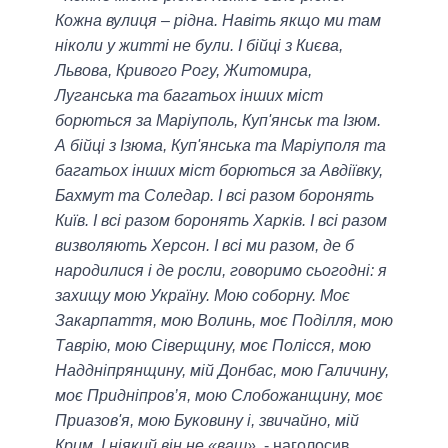
Кожна вулиця – рідна. Навіть якщо ми там
ніколи у житті не були. І бійці з Києва,
Львова, Кривого Рогу, Житомира,
Луганська та багатьох інших міст
борються за Маріуполь, Куп'янськ та Ізюм.
А бійці з Ізюма, Куп'янська та Маріуполя та
багатьох інших міст борються за Авдіївку,
Бахмут та Соледар. І всі разом боронять
Київ. І всі разом боронять Харків. І всі разом
визволяють Херсон. І всі ми разом, де б
народилися і де росли, говоримо сьогодні: я
захищу мою Україну. Мою соборну. Моє
Закарпаття, мою Волинь, моє Поділля, мою
Таврію, мою Сіверщину, моє Полісся, мою
Наддніпрянщину, мій Донбас, мою Галичину,
моє Придніпров’я, мою Слобожанщину, моє
Приазов'я, мою Буковину і, звичайно, мій
Крим. І ніякий він не «ваш»
, - наголосив