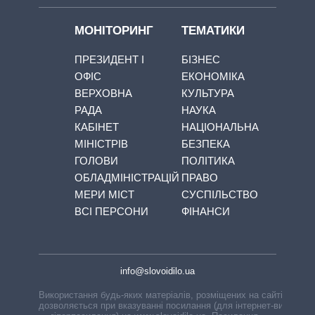
МОНІТОРИНГ
ТЕМАТИКИ
ПРЕЗИДЕНТ І
БІЗНЕС
ОФІС
ЕКОНОМІКА
ВЕРХОВНА
КУЛЬТУРА
РАДА
НАУКА
КАБІНЕТ
НАЦІОНАЛЬНА
МІНІСТРІВ
БЕЗПЕКА
ГОЛОВИ
ПОЛІТИКА
ОБЛАДМІНІСТРАЦІЙ
ПРАВО
МЕРИ МІСТ
СУСПІЛЬСТВО
ВСІ ПЕРСОНИ
ФІНАНСИ
info@slovoidilo.ua
Використання будь-яких матеріалів, розміщених на сайті,
дозволяється при вказуванні посилання (для інтернет-видань