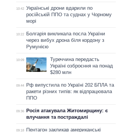
Українські дрони вдарили по
10:42
російській ППО та суднах у Чорному
морі
Болгарія викликала посла України
10:22
через вибух дрона біля кордону з
Румунією
Туреччина передасть
10:09
Україні озброєння на понад
$280 млн
Рф випустила по Україні 202 БПЛА та
09:44
ракети різних типів: як відпрацювала
ППО
Росія атакувала Житомирщину: є
09:36
влучання та постраждалі
Пентагон закликав американські
09:18