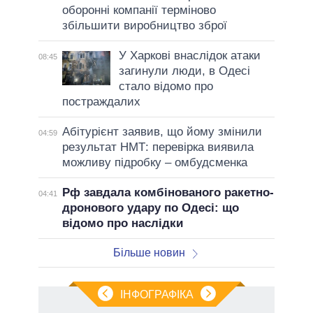
оборонні компанії терміново
збільшити виробництво зброї
У Харкові внаслідок атаки
08:45
загинули люди, в Одесі
стало відомо про
постраждалих
Абітурієнт заявив, що йому змінили
04:59
результат НМТ: перевірка виявила
можливу підробку – омбудсменка
Рф завдала комбінованого ракетно-
04:41
дронового удару по Одесі: що
відомо про наслідки
Більше новин
ІНФОГРАФІКА