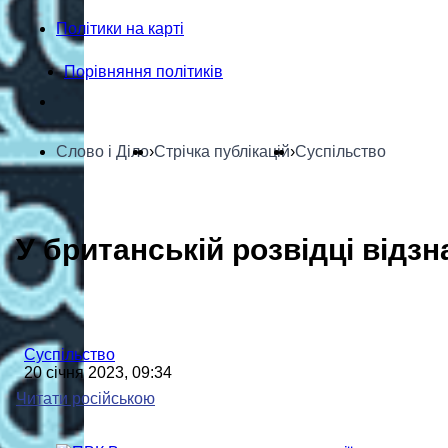
Політики на карті
Порівняння політиків
Слово і Діло
›
Стрічка публікацій
›
Суспільство
У британській розвідці відз
Суспільство
20 січня 2023, 09:34
Читати російською