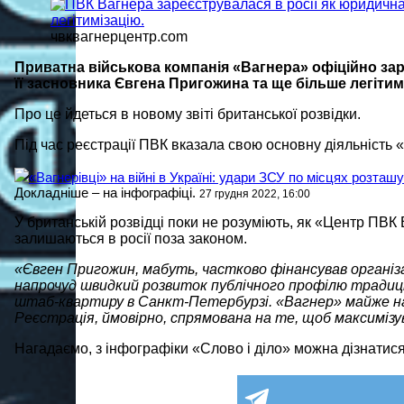
чвквагнерцентр.com
Приватна військова компанія «Вагнера» офіційно зар
її засновника Євгена Пригожина та ще більше легітим
Про це йдеться в новому звіті британської розвідки.
Під час реєстрації ПВК вказала свою основну діяльність «
«Вагнерівці» на війні в Україні: удари ЗСУ по місцях розта
Докладніше – на інфографіці.
27 грудня 2022, 16:00
У британській розвідці поки не розуміють, як «Центр ПВК
залишаються в росії поза законом.
«Євген Пригожин, мабуть, частково фінансував організ
напрочуд швидкий розвиток публічного профілю традиційн
штаб-квартиру в Санкт-Петербурзі. «Вагнер» майже напе
Реєстрація, ймовірно, спрямована на те, щоб максиміз
Нагадаємо, з інфографіки «Слово і діло» можна дізнатис