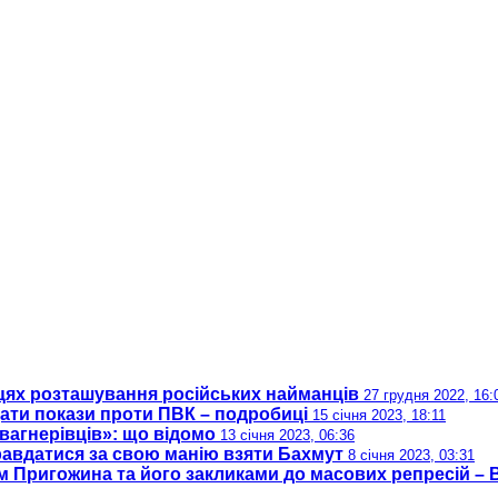
місцях розташування російських найманців
27 грудня 2022, 16:
дати покази проти ПВК – подробиці
15 січня 2023, 18:11
вагнерівців»: що відомо
13 січня 2023, 06:36
равдатися за свою манію взяти Бахмут
8 січня 2023, 03:31
м Пригожина та його закликами до масових репресій –