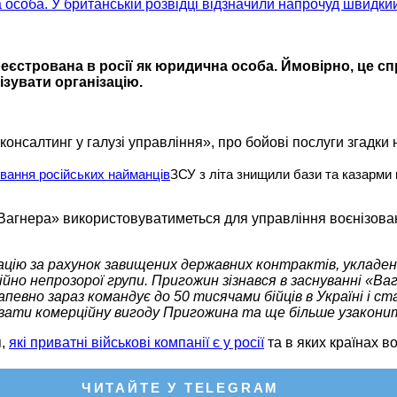
еєстрована в росії як юридична особа. Ймовірно, це с
ізувати організацію.
консалтинг у галузі управління», про бойові послуги згадки 
шування російських найманців
ЗСУ з літа знищили бази та казарми 
 Вагнера» використовуватиметься для управління воєнізован
ацію за рахунок завищених державних контрактів, укладен
о непрозорої групи. Пригожин зізнався в заснуванні «Вагн
вно зараз командує до 50 тисячами бійців в Україні і ст
увати комерційну вигоду Пригожина та ще більше узакони
я,
які приватні військові компанії є у росії
та в яких країнах во
ЧИТАЙТЕ У TELEGRAM