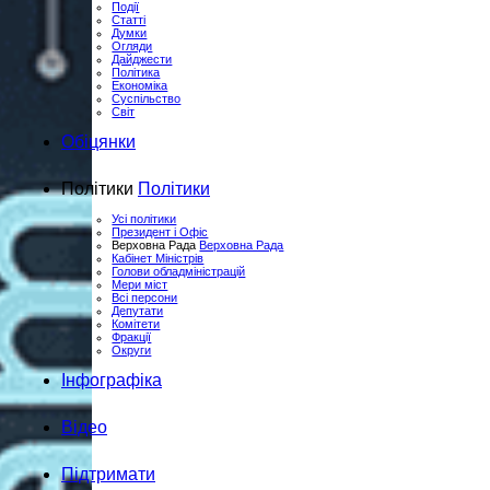
Події
Статті
Думки
Огляди
Дайджести
Політика
Економіка
Суспільство
Світ
Обiцянки
Полiтики
Полiтики
Усі політики
Президент і Офіс
Верховна Рада
Верховна Рада
Кабінет Міністрів
Голови обладміністрацій
Мери міст
Всі персони
Депутати
Комітети
Фракції
Округи
Інфографіка
Відео
Підтримати