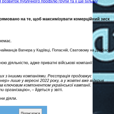
прямовано на те, щоб максимізувати комерційний зиск
немає.
найманців Вагнера у Кадіївці, Попасній, Сватовому на Донбасі.
ою діяльністю, адже приватні військові компанії
их з іншими компаніями. Реєстрація продовжує
ер» лише у вересні 2022 року, а у жовтні вже відкрив
ав ключовим компонентом української кампанії.
ти організацію»
, – йдеться у звіті.
ни діяли.
Підписатися