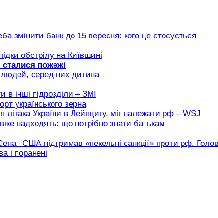
еба змінити банк до 15 вересня: кого це стосується
ідки обстрілу на Київщині
х сталися пожежі
є людей, серед них дитина
 в інші підрозділи – ЗМІ
орт українського зерна
я літака України в Лейпцигу, міг належати рф – WSJ
вже надходять: що потрібно знати батькам
Сенат США підтримав «пекельні санкції» проти рф. Голов
а і поранені