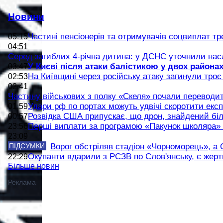
Новини
Частині пенсіонерів та отримувачів соцвиплат тр
05:15
04:51
Серед загиблих 4-річна дитина: у ДСНС уточнили насл
У Києві після атаки балістикою у двох района
03:47
На Київщині через російську атаку загинули тро
02:53
02:41
Частину військових з полку «Скеля» почали переводити
Удари рф по портах можуть удвічі скоротити експ
01:59
Розвідка США припускає, що дрон, знайдений біл
00:57
Перші виплати за програмою «Пакунок школяра» 
23:56
23:09
ПІДСУМКИ
Ворог обстріляв стадіон «Чорноморець», а 
Окупанти вдарили з РСЗВ по Слов'янську, є жертв
22:29
Більше новин