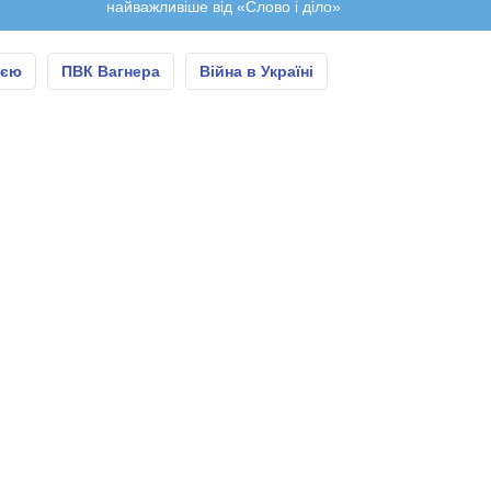
найважливіше від «Слово і діло»
ією
ПВК Вагнера
Війна в Україні