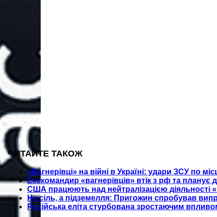
ЧИТАЙТЕ ТАКОЖ
«Вагнерівці» на війні в Україні: удари ЗСУ по 
Екскомандир «вагнерівців» втік з рф та планує 
США працюють над нейтралізацією діяльності «
Не сіль, а підземелля: Пригожин спробував вип
Російська еліта стурбована зростаючим впливо