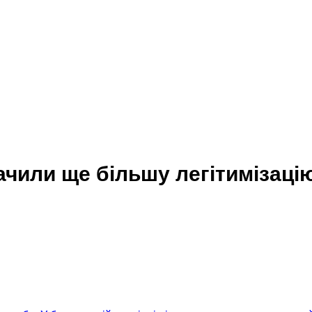
начили ще більшу легітимізаці