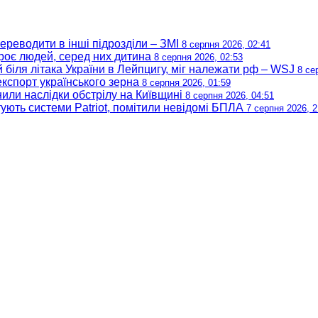
ереводити в інші підрозділи – ЗМІ
8 серпня 2026, 02:41
троє людей, серед них дитина
8 серпня 2026, 02:53
біля літака України в Лейпцигу, міг належати рф – WSJ
8 се
експорт українського зерна
8 серпня 2026, 01:59
или наслідки обстрілу на Київщині
8 серпня 2026, 04:51
ують системи Patriot, помітили невідомі БПЛА
7 серпня 2026, 2