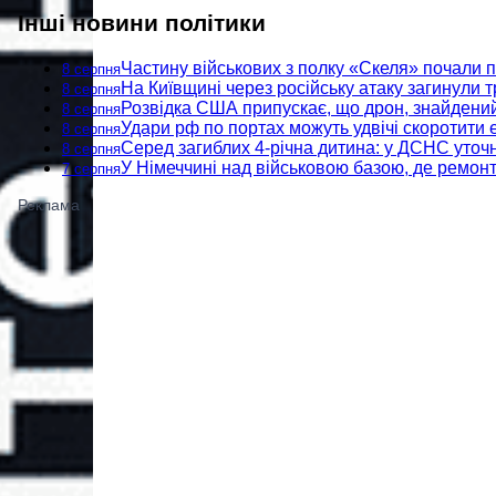
Інші новини політики
Частину військових з полку «Скеля» почали п
8 серпня
На Київщині через російську атаку загинули 
8 серпня
Розвідка США припускає, що дрон, знайдений 
8 серпня
Удари рф по портах можуть удвічі скоротити 
8 серпня
Серед загиблих 4-річна дитина: у ДСНС уточн
8 серпня
У Німеччині над військовою базою, де ремонт
7 серпня