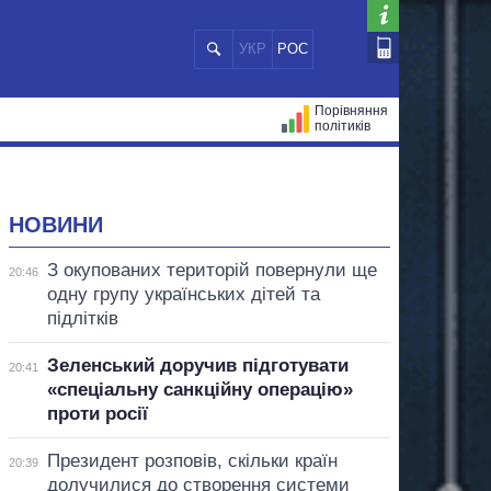
УКР
РОС
Порівняння
політиків
ЦІЙ
МЕРИ МІСТ
ВСІ ПЕРСОНИ
НОВИНИ
З окупованих територій повернули ще
20:46
одну групу українських дітей та
підлітків
Зеленський доручив підготувати
20:41
«спеціальну санкційну операцію»
проти росії
Президент розповів, скільки країн
20:39
долучилися до створення системи