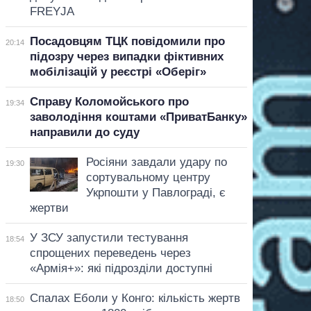
FREYJA
Посадовцям ТЦК повідомили про
20:14
підозру через випадки фіктивних
мобілізацій у реєстрі «Оберіг»
Справу Коломойського про
19:34
заволодіння коштами «ПриватБанку»
направили до суду
Росіяни завдали удару по
19:30
сортувальному центру
Укрпошти у Павлограді, є
жертви
У ЗСУ запустили тестування
18:54
спрощених переведень через
«Армія+»: які підрозділи доступні
Спалах Еболи у Конго: кількість жертв
18:50