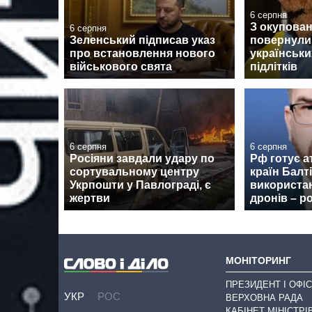
6 серпня
З окупован
6 серпня
Зеленський підписав указ
повернули
про встановлення нового
українськи
військового свята
підлітків
6 серпня
6 серпня
Росіяни завдали удару по
Рф готує а
сортувальному центру
країн Балті
Укрпошти у Павлограді, є
використа
жертви
дронів – р
МОНІТОРИНГ
ПРЕЗИДЕНТ І ОФІС
УКР
РОС
ВЕРХОВНА РАДА
КАБІНЕТ МІНІСТРІ