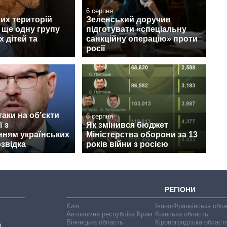
6 серпня
их територій
Зеленський доручив
 ще одну групу
підготувати «спеціальну
х дітей та
санкційну операцію» проти
росії
таки на об’єкти
6 серпня
ї з
Як змінився бюджет
нням українських
Міністерства оборони за 13
озвідка
років війни з росією
РЕГІОНИ
Київ
Івано-Франківська обл
Автономна республіка Крим
Київська область
Вінницька область
Кіровоградська област
В