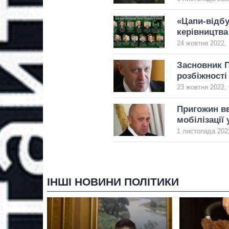
«Цапи-відбу
керівництва
24 жовтня 2022, 
Засновник 
розбіжності
23 жовтня 2022, 
Пригожин вв
мобілізації 
1 листопада 2022
ІНШІ НОВИНИ ПОЛІТИКИ