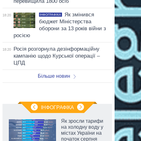
перевищила 1800 осіб
Як змінився
ІНФОГРАФІКА
18:20
бюджет Міністерства
оборони за 13 років війни з
росією
Росія розгорнула дезінформаційну
18:20
кампанію щодо Курської операції –
ЦПД
Більше новин
ІНФОГРАФІКА
Як зросли тарифи
на холодну воду у
містах України на
початок серпня