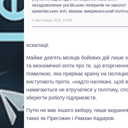
незадоволених російських генералів чи заколот
кремлівських еліт, вважає американський політол
3 листопада 2022, 15:09
ескалації.
Майже дев'ять місяців бойових дій лише з
та економічної еліти про те, що вторгненн
помилкою, яка прирікає країну на ізоляцію
виступають проти, «надто налякані, щоб 
намагаються не втручатися у політику, с
зберегти роботу підприємств.
Путін не має іншого вибору, пише видання
таких як Пригожин і Рамзан Кадиров.