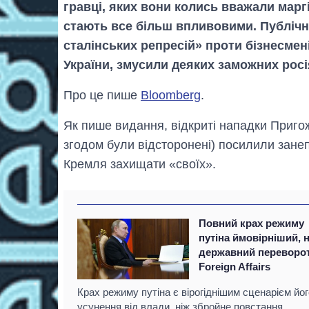
гравці, яких вони колись вважали марг
стають все більш впливовими. Публічн
сталінських репресій» проти бізнесмені
України, змусили деяких заможних рос
Про це пише
Bloomberg
.
Як пише видання, відкриті нападки Пригож
згодом були відсторонені) посилили зане
Кремля захищати «своїх».
Повний крах режиму
путіна ймовірніший, 
державний переворот
Foreign Affairs
Крах режиму путіна є вірогіднішим сценарієм йог
усунення від влади, ніж збройне повстання