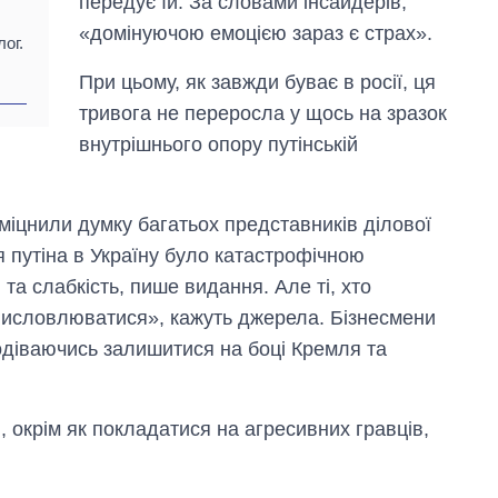
передує їй. За словами інсайдерів,
OpenAI та
«домінуючою емоцією зараз є страх».
Anthropic
ог.
При цьому, як завжди буває в росії, ця
тривога не переросла у щось на зразок
внутрішнього опору путінській
міцнили думку багатьох представників ділової
я путіна в Україну було катастрофічною
 та слабкість, пише видання. Але ті, хто
висловлюватися», кажуть джерела. Бізнесмени
подіваючись залишитися на боці Кремля та
, окрім як покладатися на агресивних гравців,