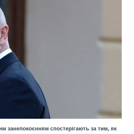
чим занепокоєнням спостерігають за тим, як