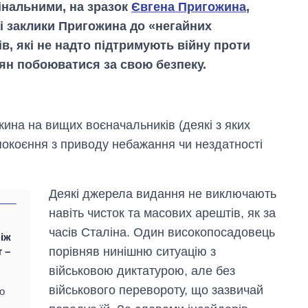
інальними, на зразок
Євгена Пригожина
,
і заклики Пригожина до «негайних
в, які не надто підтримують війну проти
іян побоюватися за свою безпеку.
ина на вищих воєначальників (деякі з яких
покоєння з приводу небажання чи нездатності
Деякі джерела видання не виключають
навіть чисток та масових арештів, як за
часів Сталіна. Один високопосадовець
ніж
порівняв нинішню ситуацію з
 –
Економіка ШІ-
військовою диктатурою, але без
гігантів: скільки
військового перевороту, що зазвичай
коштують і
о
заробляють