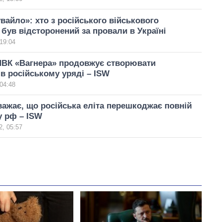
вайло»: хто з російського військового
 був відсторонений за провали в Україні
19:04
ПВК «Вагнера» продовжує створювати
 в російському уряді – ISW
04:48
ажає, що російська еліта перешкоджає повній
у рф – ISW
, 05:57