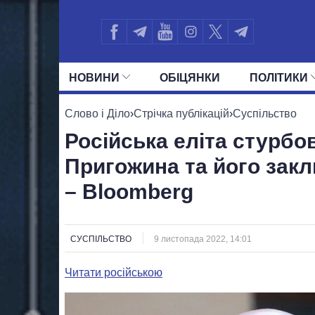
НОВИНИ
ОБIЦЯНКИ
ПОЛIТИКИ
УСІ ПОЛІТИКИ
ПРЕЗИДЕНТ І ОФ
Слово і Діло
›
Стрічка публікацій
›
Суспільство
Російська еліта стурб
Пригожина та його зак
– Bloomberg
СУСПІЛЬСТВО
9 листопада 2022, 14:01
Читати російською