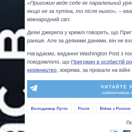
«Пригожин веде себе як паралельний уряд
якщо не за путіна, то після нього»,
– вва
міжнародний світ.
Деякі джерела у кремлі говорять, що Приго
раніше. Але за деякими даними, він не вх
Нагадаємо, видання Washington Post з по
повідомляло, що
Пригожин в особистій ро
керівництво
, зокрема, за провали на війні 
ЧИТАЙТЕ 
найважливіше в
Володимир Путін
Росія
Війна з Росією
По