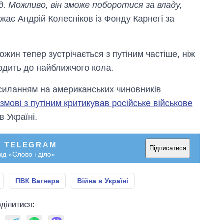
. Можливо, він зможе поборотися за владу,
жає Андрій Колесніков із Фонду Карнегі за
жин тепер зустрічається з путіним частіше, ніж
одить до найближчого кола.
силанням на американських чиновників
змові з путіним критикував російське військове
в Україні.
У TELEGRAM
Підписатися
ід «Слово і діло»
ПВК Вагнера
Війна в Україні
ділитися: