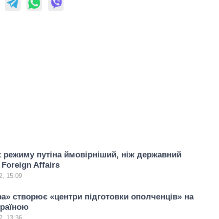
 режиму путіна ймовірніший, ніж державний
Foreign Affairs
, 15:09
а» створює «центри підготовки ополченців» на
країною
, 13:36