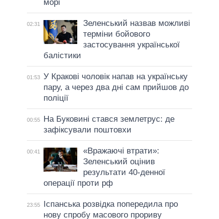
морі
Зеленський назвав можливі
02:31
терміни бойового
застосування української
балістики
У Кракові чоловік напав на українську
01:53
пару, а через два дні сам прийшов до
поліції
На Буковині стався землетрус: де
00:55
зафіксували поштовхи
«Вражаючі втрати»:
00:41
Зеленський оцінив
результати 40-денної
операції проти рф
Іспанська розвідка попередила про
23:55
нову спробу масового прориву