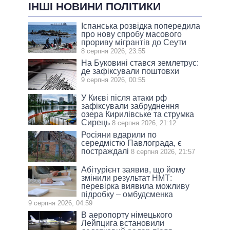
ІНШІ НОВИНИ ПОЛІТИКИ
Іспанська розвідка попередила
про нову спробу масового
прориву мігрантів до Сеути
8 серпня 2026, 23:55
На Буковині стався землетрус:
де зафіксували поштовхи
9 серпня 2026, 00:55
У Києві після атаки рф
зафіксували забруднення
озера Кирилівське та струмка
Сирець
8 серпня 2026, 21:12
Росіяни вдарили по
середмістю Павлограда, є
постраждалі
8 серпня 2026, 21:57
Абітурієнт заявив, що йому
змінили результат НМТ:
перевірка виявила можливу
підробку – омбудсменка
9 серпня 2026, 04:59
В аеропорту німецького
Лейпцига встановили