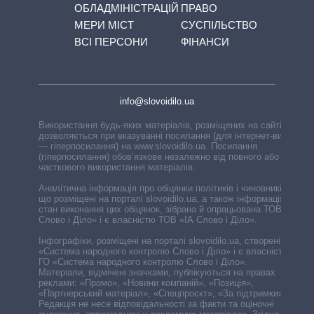
ОБЛАДМІНІСТРАЦІЙ
ПРАВО
МЕРИ МІСТ
СУСПІЛЬСТВО
ВСІ ПЕРСОНИ
ФІНАНСИ
info@slovoidilo.ua
Використання будь-яких матеріалів, розміщених на сайті,
дозволяється при вказуванні посилання (для інтернет-видань
— гіперпосилання) на www.slovoidilo.ua. Посилання
(гіперпосилання) обов’язкове незалежно від повного або
часткового використання матеріалів.
Аналітична інформація про обіцянки політиків і чиновників,
що розміщені на порталі slovoidilo.ua, а також інформація про
стан виконання цих обіцянок, зібрана й опрацьована ТОВ «ІА
Слово і Діло» і є власністю ТОВ «ІА Слово і Діло».
Інфографіки, розміщені на порталі slovoidilo.ua, створені ГО
«Система народного контролю Слово і Діло» і є власністю
ГО «Система народного контролю Слово і Діло».
Матеріали, відмічені значками, публікуються на правах
реклами: «Промо», «Новини компаній», «Позиція»,
«Партнерський матеріал», «Спецпроєкт», «За підтримки».
Редакція не несе відповідальності за факти та оціночні