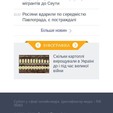
мігрантів до Сеути
Росіяни вдарили по середмістю
21:57
Павлограда, є постраждалі
Більше новин
ІНФОГРАФІКА
Скільки картоплі
ть
вирощували в Україні
до і під час великої
війни
Cуб'єкт у сфері онлайн-медіа. Ідентифікатор медіа – R40-
05063