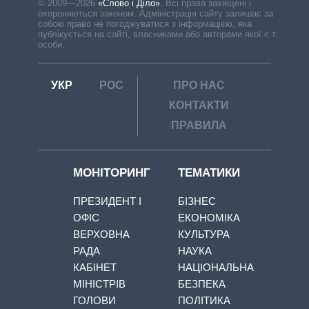
© 2009—2026
«Слово і Діло»
.
Всі права захищені і
охороняються законом. Адміністрація сайту залишає за
собою право не погоджуватися з інформацією, яка
публікується на сайті, власниками або авторами якої є треті
особи.
УКР
РОС
ПРО НАС
КОНТАКТИ
ПРАВИЛА
МОНІТОРИНГ
ТЕМАТИКИ
ПРЕЗИДЕНТ І
БІЗНЕС
ОФІС
ЕКОНОМІКА
ВЕРХОВНА
КУЛЬТУРА
РАДА
НАУКА
КАБІНЕТ
НАЦІОНАЛЬНА
МІНІСТРІВ
БЕЗПЕКА
ГОЛОВИ
ПОЛІТИКА