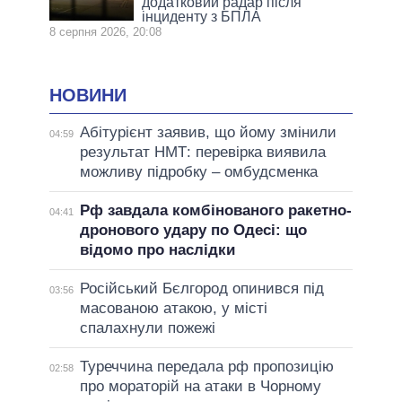
додатковий радар після
інциденту з БПЛА
8 серпня 2026, 20:08
НОВИНИ
Абітурієнт заявив, що йому змінили
04:59
результат НМТ: перевірка виявила
можливу підробку – омбудсменка
Рф завдала комбінованого ракетно-
04:41
дронового удару по Одесі: що
відомо про наслідки
Російський Бєлгород опинився під
03:56
масованою атакою, у місті
спалахнули пожежі
Туреччина передала рф пропозицію
02:58
про мораторій на атаки в Чорному