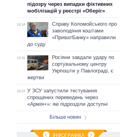
підозру через випадки фіктивних
мобілізацій у реєстрі «Оберіг»
Справу Коломойського про
19:34
заволодіння коштами
«ПриватБанку» направили
до суду
Росіяни завдали удару по
19:30
сортувальному центру
Укрпошти у Павлограді, є
жертви
У ЗСУ запустили тестування
18:54
спрощених переведень через
«Армія+»: які підрозділи доступні
Більше новин
ІНФОГРАФІКА