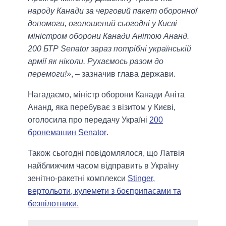
народу Канади за черговий пакет оборонної
допомоги, оголошений сьогодні у Києві
міністром оборони Канади Анітою Ананд.
200 БТР Senator зараз потрібні українській
армії як ніколи. Рухаємось разом до
перемоги!»
, – зазначив глава держави.
Нагадаємо, міністр оборони Канади Аніта
Ананд, яка перебуває з візитом у Києві,
оголосила про передачу Україні
200
бронемашин Senator
.
Також сьогодні повідомлялося, що Латвія
найближчим часом відправить в Україну
зенітно-ракетні комплекси
Stinger,
вертольоти, кулемети з боєприпасами та
безпілотники.