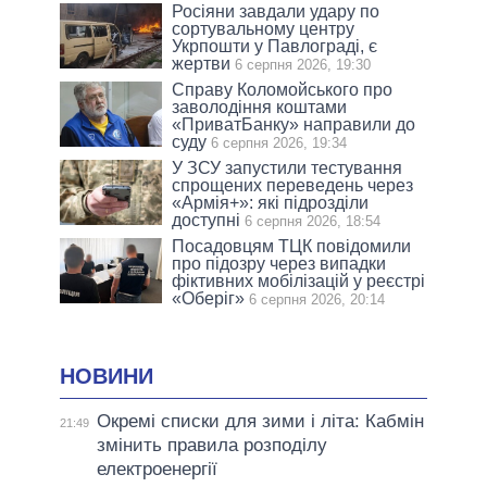
Росіяни завдали удару по
сортувальному центру
Укрпошти у Павлограді, є
жертви
6 серпня 2026, 19:30
Справу Коломойського про
заволодіння коштами
«ПриватБанку» направили до
суду
6 серпня 2026, 19:34
У ЗСУ запустили тестування
спрощених переведень через
«Армія+»: які підрозділи
доступні
6 серпня 2026, 18:54
Посадовцям ТЦК повідомили
про підозру через випадки
фіктивних мобілізацій у реєстрі
«Оберіг»
6 серпня 2026, 20:14
НОВИНИ
Окремі списки для зими і літа: Кабмін
21:49
змінить правила розподілу
електроенергії