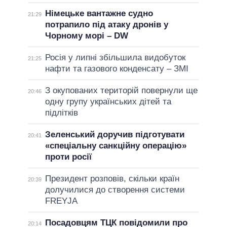
Німецьке вантажне судно
21:29
потрапило під атаку дронів у
Чорному морі – DW
Росія у липні збільшила видобуток
21:25
нафти та газового конденсату – ЗМІ
З окупованих територій повернули ще
20:46
одну групу українських дітей та
підлітків
Зеленський доручив підготувати
20:41
«спеціальну санкційну операцію»
проти росії
Президент розповів, скільки країн
20:39
долучилися до створення системи
FREYJA
Посадовцям ТЦК повідомили про
20:14