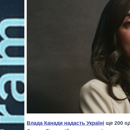
Влада Канади надасть Україні
ще 200 о