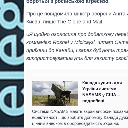
боротьбі з російською агресією.
Про це повідомила міністр оборони Аніта А
Києва, пише The Globe and Mail.
«Я щойно оголосила про додаткову пере
компанією Roshel у Місісаузі, штат Онта
приїхали до Канади, і зараз будують транс
використовуватимуть для захисту своє
Канада купить для
України системи
NASAMS у США –
подробиці
Системи NASAMS мають вкрай високий показни
ефективності, що зробить допомогу Канади дуж
цінним внеском в обороноздатність України.