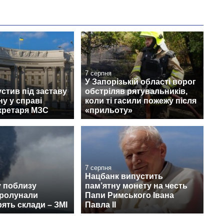
7 серпня
У Запорізькій області ворог
стив під заставу
обстріляв рятувальників,
у у справі
коли ті гасили пожежу після
кретаря МЗС
«прильоту»
7 серпня
Нацбанк випустить
у поблизу
пам’ятну монету на честь
пролунали
Папи Римського Івана
рять склади – ЗМІ
Павла II