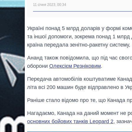
11 січня 2023, 00:34
Україні понад 5 млрд доларів у формі комб
та іншої допомоги, зокрема понад 1 млрд
країна передала зенітно-ракетну систему,
Ананд також повідомила, що під час свого 
оборони
Олексієм Резніковим
.
Передача автомобілів коштуватиме Канаді
літа всі 200 машин буде відправлено в Укр
Раніше стало відомо про те, що Канада п
Нагадаємо, Канада на даний момент не р
основних бойових танків Leopard 2
, зазна