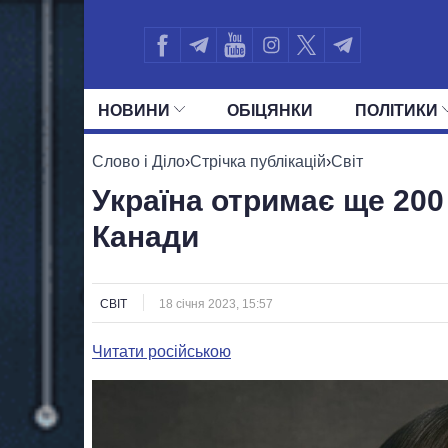
НОВИНИ
ОБIЦЯНКИ
ПОЛIТИКИ
УСІ ПОЛІТИКИ
ПРЕЗИДЕНТ І ОФ
Слово і Діло
›
Стрічка публікацій
›
Світ
Україна отримає ще 200
Канади
СВІТ
18 січня 2023, 15:57
Читати російською