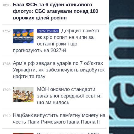
База ФСБ та 6 суден «тіньового
18:05
флоту»: СБС атакували понад 100
ворожих цілей росіян
Дефіцит пам’яті:
ІНФОГРАФІКА
17:52
як зріс попит на чипи за
останні роки і що
прогнозують на 2027-й
Армія рф завдала ударів по 7 об'єктах
17:38
Укрнафти, які забезпечують видобуток
нафти та газу
МОН оновило стандарти
17:29
загальної середньої освіти:
що змінилось
Нацбанк випустить пам’ятну монету на
17:10
честь Папи Римського Івана Павла II