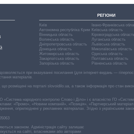
РЕГІОНИ
Київ
Івано-Франківська обл
Автономна республіка Крим
Київська область
Вінницька область
Кіровоградська област
В
Волинська область
Луганська область
Дніпропетровська область
Львівська область
Й
Донецька область
Миколаївська область
Житомирська область
Одеська область
Закарпатська область
Полтавська область
Запорізька область
Рівненська область
 дозволяється при вказуванні посилання (для інтернет-видань — гіперпоси
стання матеріалів.
, що розміщені на порталі slovoidilo.ua, а також інформація про стан вик
і ГО «Система народного контролю Слово і Діло» і є власністю ГО «Систе
еклами: «Промо», «Новини компаній», «Позиція», «Партнерський матеріал
судження, оприлюднені у рекламних матеріалах. Згідно з українським зак
-05063
няються законом. Адміністрація сайту залишає
ікується на сайті, власниками або авторами