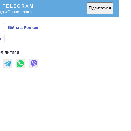
У TELEGRAM
Підписатися
ід «Слово і діло»
Війна з Росією
і
ділитися: