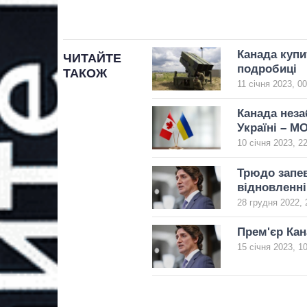
Канада куп
ЧИТАЙТЕ
подробиці
ТАКОЖ
11 січня 2023, 00
Канада неза
Україні – М
10 січня 2023, 2
Трюдо запе
відновленні
28 грудня 2022, 
Прем'єр Кан
15 січня 2023, 1