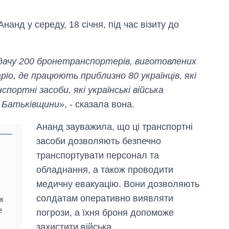
нанд у середу, 18 січня, під час візиту до
дачу 200 бронетранспортерів, виготовлених
ріо, де працюють приблизно 80 українців, які
портні засоби, які українські війська
ї Батьківщини
», - сказала вона.
Ананд зауважила, що ці транспортні
засоби дозволяють безпечно
Скільки картоплі
транспортувати персонал та
вирощували в
обладнання, а також проводити
Україні до і під час
великої війни
медичну евакуацію. Вони дозволяють
солдатам оперативно виявляти
к
е
погрози, а їхня броня допоможе
захистити війська.