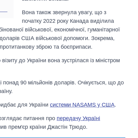
Вона також звернула увагу, що з
початку 2022 року Канада виділила
інованої військової, економічної, гуманітарної
 доларів США військової допомоги. Зокрема,
 протитанкову зброю та боєприпаси.
візиту до України вона зустрілася із міністром
 понад 90 мільйонів доларів. Очікується, що до
аїну.
ридбає для України
системи NASAMS у США
.
озглядає питання про
передачу Україні
чив прем'єр країни Джастін Трюдо.