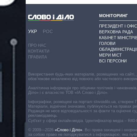
МОНІТОРИНГ
ПРЕЗИДЕНТ І ОФІС
УКР
РОС
ВЕРХОВНА РАДА
КАБІНЕТ МІНІСТРІ
ГОЛОВИ
ПРО НАС
ОБЛАДМІНІСТРАЦІ
КОНТАКТИ
МЕРИ МІСТ
ПРАВИЛА
ВСІ ПЕРСОНИ
Використання будь-яких матеріалів, розміщених на сайті,
обов’язкове незалежно від повного або часткового викори
Аналітична інформація про обіцянки політиків і чиновників
Діло» і є власністю ТОВ «ІА Слово і Діло».
Інфографіки, розміщені на порталі slovoidilo.ua, створен
Матеріали, відмічені значками, публікуються на правах р
Редакція не несе відповідальності за факти та оціночні 
рекламодавець.
Cуб'єкт у сфері онлайн-медіа. Ідентифікатор медіа – R40
© 2009—2026
«Слово і Діло»
.
Всі права захищені і охоро
за собою право не погоджуватися з інформацією, яка публ