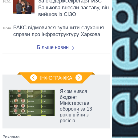
За ексдержсекретаря МЗС
16:51
Банькова внесли заставу, він
вийшов із СІЗО
ВАКС відмовився зупинити слухання
16:44
справи про інфраструктуру Харкова
Більше новин
ІНФОГРАФІКА
Як змінився
бюджет
Міністерства
оборони за 13
років війни з
росією