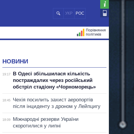
УКР
РОС
Порівняння
політиків
ЦІЙ
МЕРИ МІСТ
ВСІ ПЕРСОНИ
НОВИНИ
В Одесі збільшилася кількість
19:17
постраждалих через російський
обстріл стадіону «Чорноморець»
Чехія посилить захист аеропортів
18:45
після інциденту з дроном у Лейпцигу
Міжнародні резерви України
18:09
скоротилися у липні