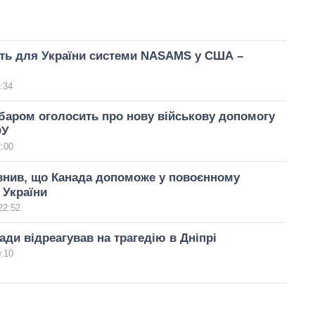
ить для України системи NASAMS у США –
:34
баром оголосить про нову військову допомогу
ОУ
2:00
внив, що Канада допоможе у повоєнному
 України
22:52
ади відреагував на трагедію в Дніпрі
0:10