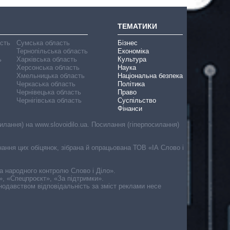
ТЕМАТИКИ
асть
Сумська область
Бізнес
Тернопільська область
Економіка
ь
Харківська область
Культура
Херсонська область
Наука
Хмельницька область
Національна безпека
Черкаська область
Політика
Чернівецька область
Право
Чернігівська область
Суспільство
Фінанси
лання) на www.slovoidilo.ua. Посилання (гіперпосилання)
онання цих обіцянок, зібрана й опрацьована ТОВ «ІА Слово і
ма народного контролю Слово і Діло».
», «Спецпроєкт», «За підтримки».
онодавством відповідальність за зміст реклами несе