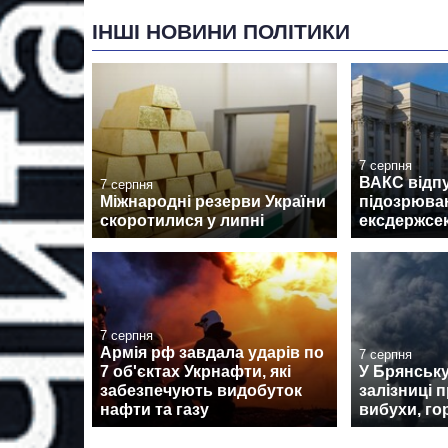
ІНШІ НОВИНИ ПОЛІТИКИ
7 серпня
ВАКС відпу
7 серпня
Міжнародні резерви України
підозрюван
скоротилися у липні
ексдержсе
7 серпня
Армія рф завдала ударів по
7 серпня
7 об'єктах Укрнафти, які
У Брянськ
забезпечують видобуток
залізниці 
нафти та газу
вибухи, го