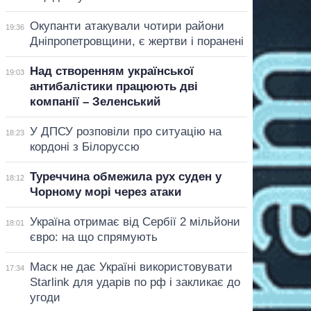
Окупанти атакували чотири райони
19:36
Дніпропетровщини, є жертви і поранені
Над створенням української
19:03
антибалістики працюють дві
компанії – Зеленський
У ДПСУ розповіли про ситуацію на
18:23
кордоні з Білоруссю
Туреччина обмежила рух суден у
18:12
Чорному морі через атаки
Україна отримає від Сербії 2 мільйони
18:01
євро: на що спрямують
Маск не дає Україні використовувати
17:34
Starlink для ударів по рф і закликає до
угоди