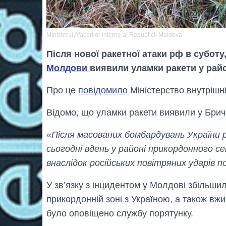
Ministerul Afacerilor Interne al Republicii Moldova
Після нової ракетної атаки рф в суботу,
Молдови
виявили уламки ракети у райо
Про це
повідомило
Міністерство внутрішн
Відомо, що уламки ракети виявили у Брича
«
Після масованих бомбардувань України р
сьогодні вдень у районі прикордонного 
внаслідок російських повітряних ударів по
У зв’язку з інцидентом у Молдові збільшил
прикордонній зоні з Україною, а також вж
було оповіщено службу порятунку.