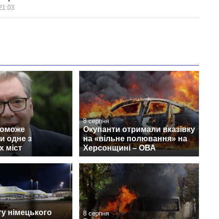
21:03
8 серпня
поможе
Окупанти отримали вказівку
и одне з
на «вільне полювання» на
х міст
Херсонщині – ОВА
у німецького
8 серпня