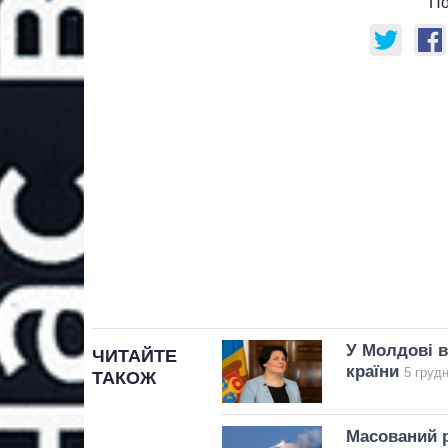
По
У Молдові в
ЧИТАЙТЕ
країни
5 грудн
ТАКОЖ
Масований р