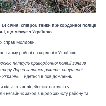
 14 січня, співробітники прикордонної поліції
ні, що межує з Україною.
іх справ Молдови.
нському районі на кордоні з Україною.
Від 1 місяця – до 5
осією патруль прикордонної поліції виявив
років: хто і як
довго обіймав
сектору Ларга залишки ракети, випущеної
посаду керівника
 Україні
», – йдеться в повідомленні.
СЗР
и кількість поліцейських патрулів у
или негайних заходів щодо захисту району та