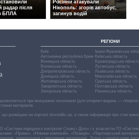
встановили
Росіяни атакували
 радар після
Нікополь: згорів автобус,
 з БПЛА
загинув водій
РЕГІОНИ
Київ
Івано-Франківська обл
Автономна республіка Крим
Київська область
Вінницька область
Кіровоградська област
В
Волинська область
Луганська область
Дніпропетровська область
Львівська область
Й
Донецька область
Миколаївська область
Житомирська область
Одеська область
Закарпатська область
Полтавська область
Запорізька область
Рівненська область
 дозволяється при вказуванні посилання (для інтернет-видань — гіперпоси
стання матеріалів.
, що розміщені на порталі slovoidilo.ua, а також інформація про стан вик
і ГО «Система народного контролю Слово і Діло» і є власністю ГО «Систе
еклами: «Промо», «Новини компаній», «Позиція», «Партнерський матеріал
судження, оприлюднені у рекламних матеріалах. Згідно з українським зак