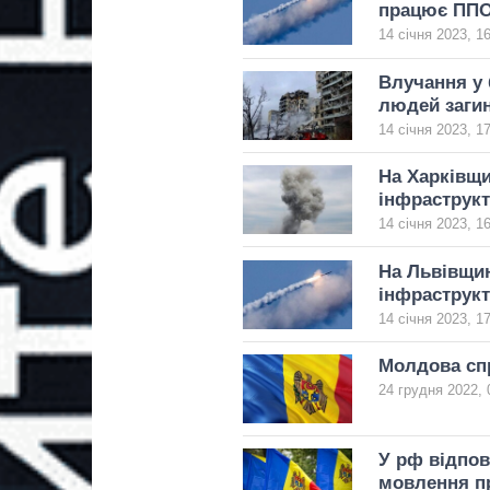
працює ПП
14 січня 2023, 1
Влучання у 
людей загин
14 січня 2023, 1
На Харківщи
інфраструк
14 січня 2023, 1
На Львівщин
інфраструк
14 січня 2023, 1
Молдова спр
24 грудня 2022, 
У рф відпов
мовлення пр