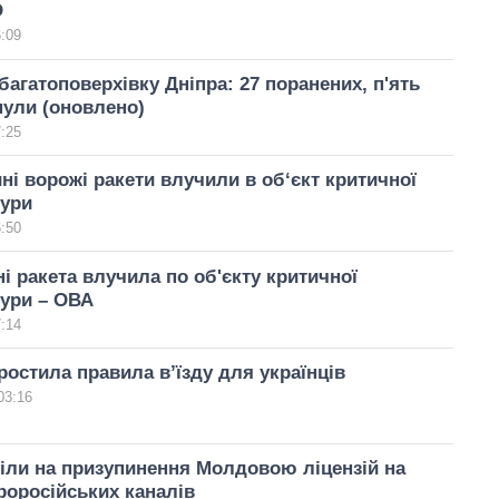
О
6:09
багатоповерхівку Дніпра: 27 поранених, п'ять
ули (оновлено)
7:25
ні ворожі ракети влучили в об‘єкт критичної
тури
6:50
і ракета влучила по об'єкту критичної
тури – ОВА
7:14
остила правила в’їзду для українців
03:16
іли на призупинення Молдовою ліцензій на
оросійських каналів