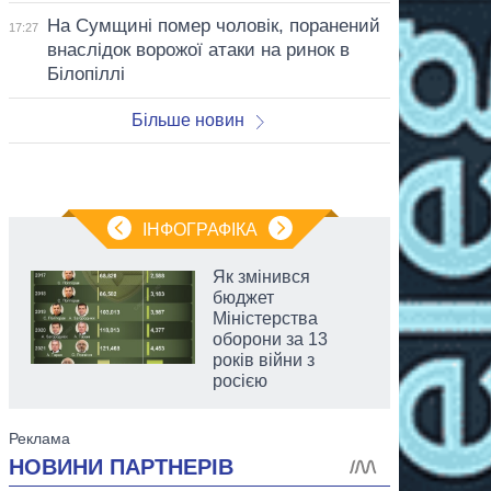
На Сумщині помер чоловік, поранений
17:27
внаслідок ворожої атаки на ринок в
Білопіллі
Більше новин
ІНФОГРАФІКА
Як змінився
бюджет
Міністерства
оборони за 13
років війни з
росією