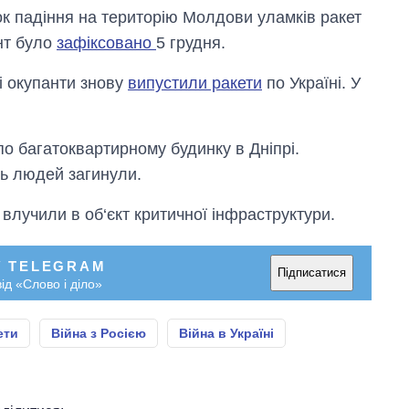
ок падіння на територію Молдови уламків ракет
нт було
зафіксовано
5 грудня.
кі окупанти знову
випустили ракети
по Україні. У
по багатоквартирному будинку в Дніпрі.
ь людей загинули.
 влучили в об‘єкт критичної інфраструктури.
У TELEGRAM
Підписатися
ід «Слово і діло»
ети
Війна з Росією
Війна в Україні