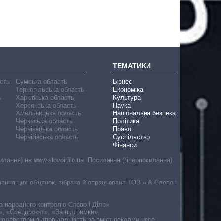
ТЕМАТИКИ
асть
Сумська область
Бізнес
Тернопільська область
Економіка
ь
Харківська область
Культура
Херсонська область
Наука
Хмельницька область
Національна безпека
Черкаська область
Політика
Чернівецька область
Право
Чернігівська область
Суспільство
Фінанси
лання) на www.slovoidilo.ua. Посилання (гіперпосилання)
онання цих обіцянок, зібрана й опрацьована ТОВ «ІА Слово і
ма народного контролю Слово і Діло».
», «Спецпроєкт», «За підтримки».
онодавством відповідальність за зміст реклами несе