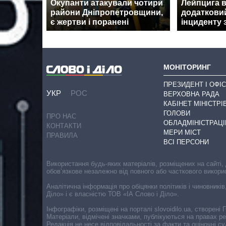
Окупанти атакували чотири
Лейпцига 
райони Дніпропетровщини,
додатковий
є жертви і поранені
інциденту
МОНІТОРИНГ
ПРЕЗИДЕНТ І ОФІС
УКР
РОС
ВЕРХОВНА РАДА
КАБІНЕТ МІНІСТРІ
ГОЛОВИ
ПРО НАС
ОБЛАДМІНІСТРАЦІ
КОНТАКТИ
МЕРИ МІСТ
ПРАВИЛА
ВСІ ПЕРСОНИ
Використання будь-яких матеріалів, розміщених на сайті,
обов’язкове незалежно від повного або часткового викори
Аналітична інформація про обіцянки політиків і чиновників
Діло» і є власністю ТОВ «ІА Слово і Діло».
Інфографіки, розміщені на порталі slovoidilo.ua, створен
Матеріали, відмічені значками, публікуються на правах р
Редакція не несе відповідальності за факти та оціночні 