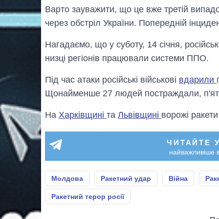
Варто зауважити, що це вже третій випад
через обстріл України. Попередній інциде
Нагадаємо, що у суботу, 14 січня, російсь
низці регіонів працювали системи ППО.
Під час атаки російські військові
вдарили
Щонайменше 27 людей постраждали, п'ят
На
Харківщині
та
Львівщині
ворожі ракети
ЧИТАЙТЕ 
найважливіше в
Молдова
Ракетний удар
Війна
Рак
Ракетний терор росії