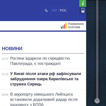
УКР
РОС
Порівняння
політиків
ЦІЙ
МЕРИ МІСТ
ВСІ ПЕРСОНИ
НОВИНИ
Росіяни вдарили по середмістю
21:57
Павлограда, є постраждалі
У Києві після атаки рф зафіксували
21:12
забруднення озера Кирилівське та
струмка Сирець
В аеропорту німецького Лейпцига
20:08
встановили додатковий радар після
інциденту з БПЛА