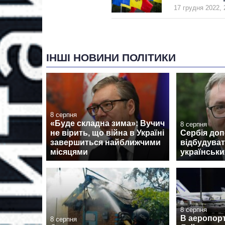
17 грудня 2022, 
ІНШІ НОВИНИ ПОЛІТИКИ
8 серпня
«Буде складна зима»: Вучич
8 серпня
не вірить, що війна в Україні
Сербія до
завершиться найближчими
відбудуват
місяцями
українськи
8 серпня
В аеропорт
8 серпня