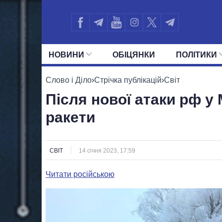
НОВИНИ
ОБIЦЯНКИ
ПОЛIТИКИ
УСІ ПОЛІТИКИ
ПРЕЗИДЕНТ І ОФ
Слово і Діло
›
Стрічка публікацій
›
Світ
Після нової атаки рф у
ракети
СВІТ
14 січня 2023, 17:59
Читати російською