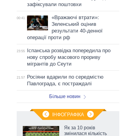
зафіксували поштовхи
«Вражаючі втрати»:
00:41
Зеленський оцінив
результати 40-денної
операції проти рф
Іспанська розвідка попередила про
23:55
нову спробу масового прориву
мігрантів до Сеути
Росіяни вдарили по середмістю
21:57
Павлограда, є постраждалі
Більше новин
ІНФОГРАФІКА
 як
Як за 10 років
и за
змінилася кількість