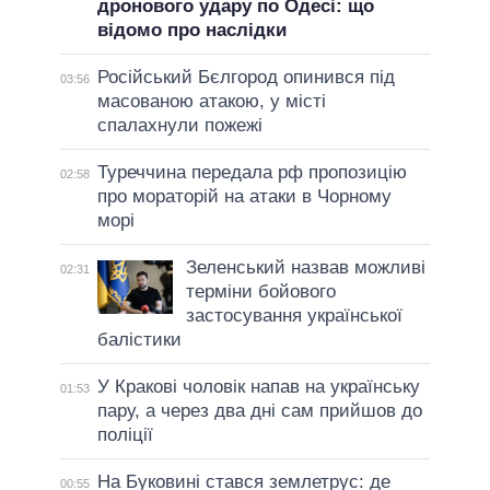
дронового удару по Одесі: що
відомо про наслідки
Російський Бєлгород опинився під
03:56
масованою атакою, у місті
спалахнули пожежі
Туреччина передала рф пропозицію
02:58
про мораторій на атаки в Чорному
морі
Зеленський назвав можливі
02:31
терміни бойового
застосування української
балістики
У Кракові чоловік напав на українську
01:53
пару, а через два дні сам прийшов до
поліції
На Буковині стався землетрус: де
00:55