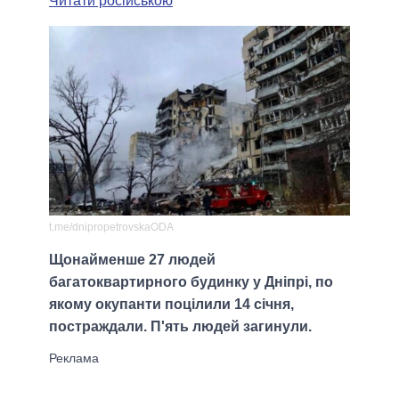
Читати російською
t.me/dnipropetrovskaODA
Щонайменше 27 людей
багатоквартирного будинку у Дніпрі, по
якому окупанти поцілили 14 січня,
постраждали. П'ять людей загинули.