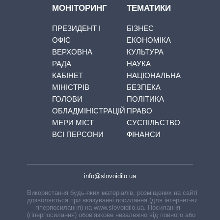
МОНІТОРИНГ
ТЕМАТИКИ
ПРЕЗИДЕНТ І
БІЗНЕС
ОФІС
ЕКОНОМІКА
ВЕРХОВНА
КУЛЬТУРА
РАДА
НАУКА
КАБІНЕТ
НАЦІОНАЛЬНА
МІНІСТРІВ
БЕЗПЕКА
ГОЛОВИ
ПОЛІТИКА
ОБЛАДМІНІСТРАЦІЙ
ПРАВО
МЕРИ МІСТ
СУСПІЛЬСТВО
ВСІ ПЕРСОНИ
ФІНАНСИ
info@slovoidilo.ua
Використання будь-яких матеріалів, розміщених на сайті,
дозволяється при вказуванні посилання (для інтернет-видань
— гіперпосилання) на www.slovoidilo.ua. Посилання
(гіперпосилання) обов’язкове незалежно від повного або