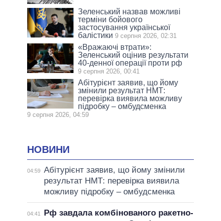
Зеленський назвав можливі
терміни бойового
застосування української
балістики
9 серпня 2026, 02:31
«Вражаючі втрати»:
Зеленський оцінив результати
40-денної операції проти рф
9 серпня 2026, 00:41
Абітурієнт заявив, що йому
змінили результат НМТ:
перевірка виявила можливу
підробку – омбудсменка
9 серпня 2026, 04:59
НОВИНИ
Абітурієнт заявив, що йому змінили
04:59
результат НМТ: перевірка виявила
можливу підробку – омбудсменка
Рф завдала комбінованого ракетно-
04:41