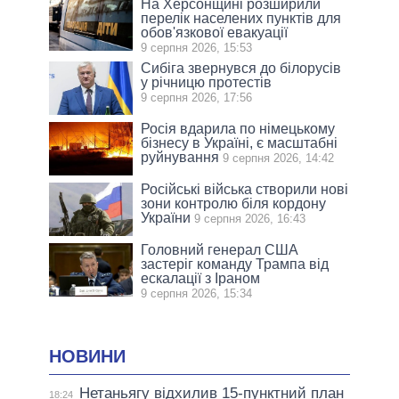
На Херсонщині розширили
перелік населених пунктів для
обов'язкової евакуації
9 серпня 2026, 15:53
Сибіга звернувся до білорусів
у річницю протестів
9 серпня 2026, 17:56
Росія вдарила по німецькому
бізнесу в Україні, є масштабні
руйнування
9 серпня 2026, 14:42
Російські війська створили нові
зони контролю біля кордону
України
9 серпня 2026, 16:43
Головний генерал США
застеріг команду Трампа від
ескалації з Іраном
9 серпня 2026, 15:34
НОВИНИ
Нетаньягу відхилив 15-пунктний план
18:24