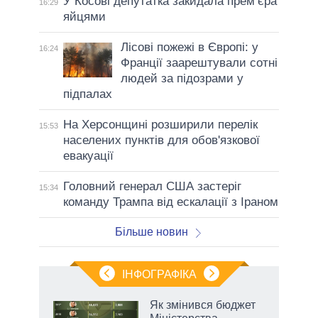
У Косові депутатка закидала прем’єра
16:29
яйцями
Лісові пожежі в Європі: у
16:24
Франції заарештували сотні
людей за підозрами у
підпалах
На Херсонщині розширили перелік
15:53
населених пунктів для обов'язкової
евакуації
Головний генерал США застеріг
15:34
команду Трампа від ескалації з Іраном
Більше новин
ІНФОГРАФІКА
Як змінився бюджет