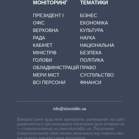
МОНІТОРИНГ
ТЕМАТИКИ
ПРЕЗИДЕНТ І
БІЗНЕС
ОФІС
ЕКОНОМІКА
ВЕРХОВНА
КУЛЬТУРА
РАДА
НАУКА
КАБІНЕТ
НАЦІОНАЛЬНА
МІНІСТРІВ
БЕЗПЕКА
ГОЛОВИ
ПОЛІТИКА
ОБЛАДМІНІСТРАЦІЙ
ПРАВО
МЕРИ МІСТ
СУСПІЛЬСТВО
ВСІ ПЕРСОНИ
ФІНАНСИ
info@slovoidilo.ua
Використання будь-яких матеріалів, розміщених на сайті,
дозволяється при вказуванні посилання (для інтернет-видань
— гіперпосилання) на www.slovoidilo.ua. Посилання
(гіперпосилання) обов’язкове незалежно від повного або
часткового використання матеріалів.