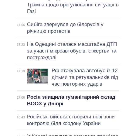
Трампа щодо врегулювання ситуації в
Газі
Сибіга звернувся до білорусів у
17:56
річницю протестів
На Одещині сталася масштабна ДТП
17:23
за участі мікроавтобусів, є жертви та
постраждалі
Рф атакувала автобус із 12
17:19
дітьми та рятувальників під
час повторних ударів
Росія знищила гуманітарний склад
17:06
ВООЗ у Дніпрі
Російські війська створили нові зони
16:43
контролю біля кордону України