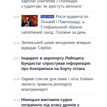
зарплат учителям і стипендій
студентам: як зростуть виплати
Росія вдарила по
ПІДСУМКИ
22:53
Лозовій і Павлограду, а
Стефанішиній обрали
запобіжний захід. Головне за день
Зеленський цими вихідними вперше
22:32
відвідає Сербію
Інцидент в аеропорту Лейпцига:
22:03
Бундестаг спростував інформацію
про боєприпаси на борту літака
Окремі списки для зими і літа: Кабмін
21:49
змінить правила розподілу
електроенергії
Німецьке вантажне судно
21:29
потрапило під атаку дронів у