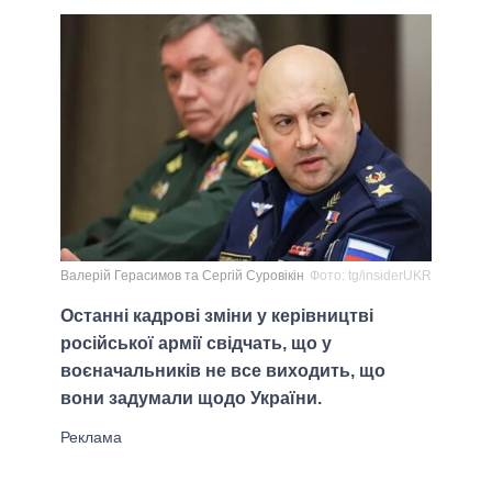
Валерій Герасимов та Сергій Суровікін
Фото: tg/insiderUKR
Останні кадрові зміни у керівництві
російської армії свідчать, що у
воєначальників не все виходить, що
вони задумали щодо України.