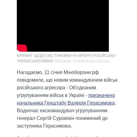
БРИФІНГ ЩОДО ОБСТАНОВКИ НА ФРОНТІ РОСІЙСЬКО-
УКРАЇНСЬКОЇ ВІЙНИ
Військове телебачення України
Нагадаємо, 11 січня Міноборони рф
повідомило, що новим командувачем військ
російського агресора - Об'єднаним
угрупуванням військ в Україні -
призначено
начальника Генштабу Валерія Герасимова
.
Водночас екскомандувач угрупуванням
генерал Сергій Суровікін понижений до
заступника Герасимова.