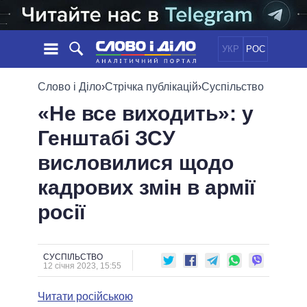
УКР
РОС
НОВИНИ
Слово і Діло
›
Стрічка публікацій
›
Суспільство
«Не все виходить»: у
ОБIЦЯНКИ
СТРІЧКА
ПОЛІТИКА
Генштабі ЗСУ
ПОДІЇ
ЕКОНОМІКА
ПОЛIТИКИ
висловилися щодо
СТАТТІ
СУСПІЛЬСТВО
ІНФОГРАФІКА
ДУМКИ
СВІТ
УСІ ПОЛІТИКИ
кадрових змін в армії
ОГЛЯДИ
ПРЕЗИДЕНТ І ОФІС
росії
ВІДЕО
ДАЙДЖЕСТИ
ВЕРХОВНА РАДА
ПІДТРИМАТИ
КАБІНЕТ МІНІСТРІВ
ГОЛОВИ ОБЛАДМІНІСТРАЦІЙ
СУСПІЛЬСТВО
ПОРІВНЯННЯ ПОЛІТИКІВ
12 січня 2023, 15:55
МЕРИ МІСТ
Читати російською
ВСІ ПЕРСОНИ