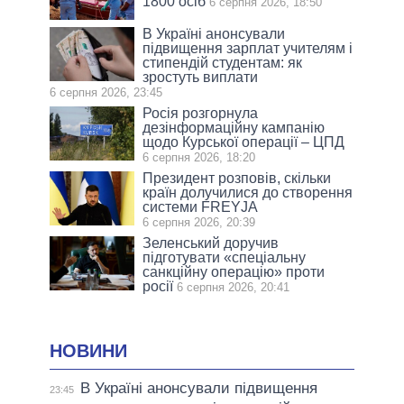
1800 осіб
6 серпня 2026, 18:50
В Україні анонсували
підвищення зарплат учителям і
стипендій студентам: як
зростуть виплати
6 серпня 2026, 23:45
Росія розгорнула
дезінформаційну кампанію
щодо Курської операції – ЦПД
6 серпня 2026, 18:20
Президент розповів, скільки
країн долучилися до створення
системи FREYJA
6 серпня 2026, 20:39
Зеленський доручив
підготувати «спеціальну
санкційну операцію» проти
росії
6 серпня 2026, 20:41
НОВИНИ
В Україні анонсували підвищення
23:45