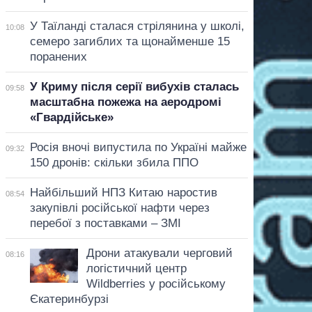
У Таїланді сталася стрілянина у школі,
10:08
семеро загиблих та щонайменше 15
поранених
У Криму після серії вибухів сталась
09:58
масштабна пожежа на аеродромі
«Гвардійське»
Росія вночі випустила по Україні майже
09:32
150 дронів: скільки збила ППО
Найбільший НПЗ Китаю наростив
08:54
закупівлі російської нафти через
перебої з поставками – ЗМІ
Дрони атакували черговий
08:16
логістичний центр
Wildberries у російському
Єкатеринбурзі