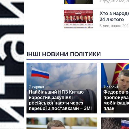
1 грудня 2022, 2
Хто з народ
24 лютого
3 листопада 2022
ІНШІ НОВИНИ ПОЛІТИКИ
7 серпня
7 серпня
Найбільший НПЗ Китаю
Федоров ро
наростив закупівлі
пропонува
російської нафти через
мобілізаці
перебої з поставками – ЗМІ
план