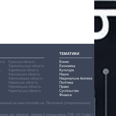
ТЕМАТИКИ
асть
Сумська область
Бізнес
Тернопільська область
Економіка
ь
Харківська область
Культура
Херсонська область
Наука
Хмельницька область
Національна безпека
Черкаська область
Політика
Чернівецька область
Право
Чернігівська область
Суспільство
Фінанси
лання) на www.slovoidilo.ua. Посилання (гіперпосилання)
онання цих обіцянок, зібрана й опрацьована ТОВ «ІА Слово і