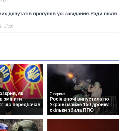
0:18
них депутатів прогуляв усі засідання Ради після
, 17:10
зкрив, як
7 серпня
в змінити
Росія вночі випустила по
ю: що передбачав
Україні майже 150 дронів:
скільки збила ППО