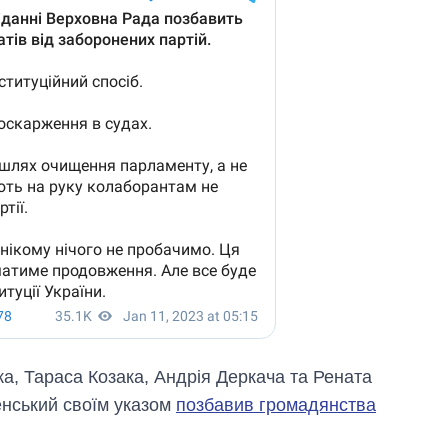
а, Тараса Козака, Андрія Деркача та Рената
енський своїм указом
позбавив громадянства