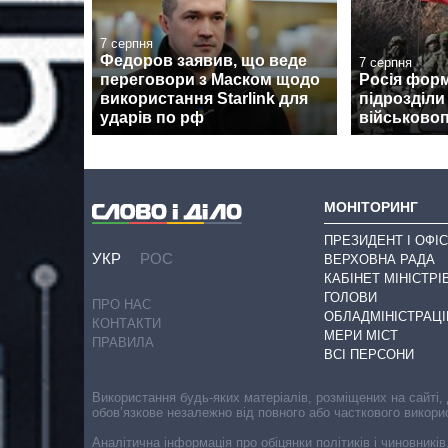
7 серпня
Федоров заявив, що веде
7 серпня
переговори з Маском щодо
Росія форм
використання Starlink для
підрозділи
ударів по рф
військово
МОНІТОРИНГ
ПРЕЗИДЕНТ І ОФІС
УКР
РОС
ВЕРХОВНА РАДА
КАБІНЕТ МІНІСТРІ
ГОЛОВИ
ПРО НАС
ОБЛАДМІНІСТРАЦІ
КОНТАКТИ
МЕРИ МІСТ
ПРАВИЛА
ВСІ ПЕРСОНИ
Використання будь-яких матеріалів, розміщених на сайті,
обов’язкове незалежно від повного або часткового викори
Аналітична інформація про обіцянки політиків і чиновників