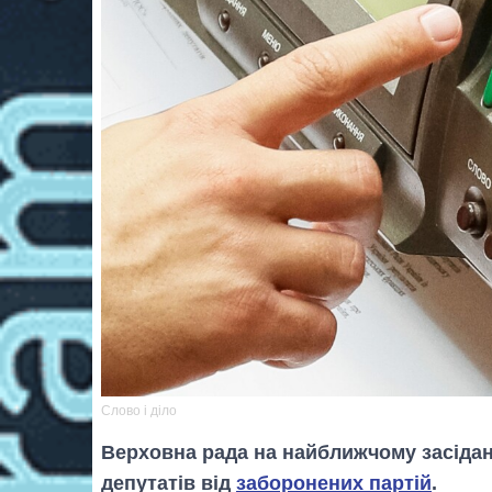
Слово і діло
Верховна рада на найближчому засідан
депутатів від
заборонених партій
.