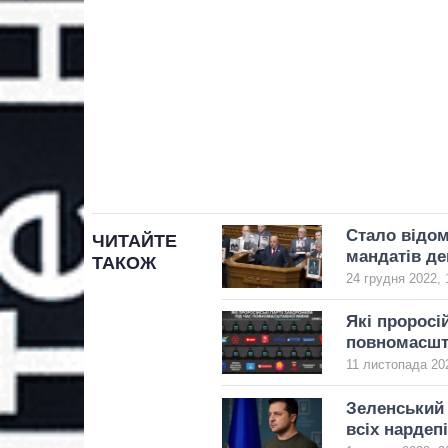
Стало відом
ЧИТАЙТЕ
мандатів д
ТАКОЖ
24 грудня 2022, 
Які проросій
повномасшт
11 листопада 202
Зеленський 
всіх нардеп