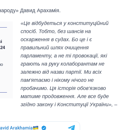
народу» Давид Арахамія.
«Це відбудеться у конституційний
спосіб. Тобто, без шансів на
оскарження в судах. Бо це і є
і
правильний шлях очищення
 24
парламенту, а не ті провокації, які
грають на руку колаборантам не
но
залежно від назви партії. Ми всіх
пам‘ятаємо і нікому нічого не
пробачимо. Ця історія обов‘язково
Як зросли тарифи
матиме продовження. Але все буде
на холодну воду у
містах України на
згідно закону і Конституції України»,
–
початок серпня