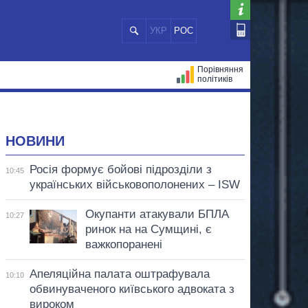
УКР
РОС
Порівняння
політиків
ЦІЙ
МЕРИ МІСТ
ВСІ ПЕРСОНИ
НОВИНИ
Росія формує бойові підрозділи з
10:45
українських військовополонених – ISW
Окупанти атакували БПЛА
10:27
ринок на на Сумщині, є
важкопоранені
Апеляційна палата оштрафувала
10:10
обвинуваченого київського адвоката з
вироком