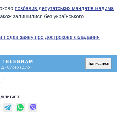
роково
позбавив депутатських мандатів Вадима
 також залишилися без українського
в подав заяву про дострокове складання
У TELEGRAM
Підписатися
ід «Слово і діло»
т
ділитися: