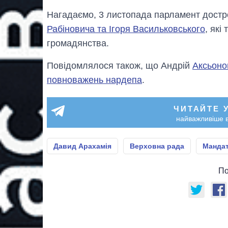
Нагадаємо, 3 листопада парламент дост
Рабіновича та Ігоря Васильковського
, які
громадянства.
Повідомлялося також, що Андрій
Аксьоно
повноважень нардепа
.
ЧИТАЙТЕ 
найважливіше в
Давид Арахамія
Верховна рада
Манда
По