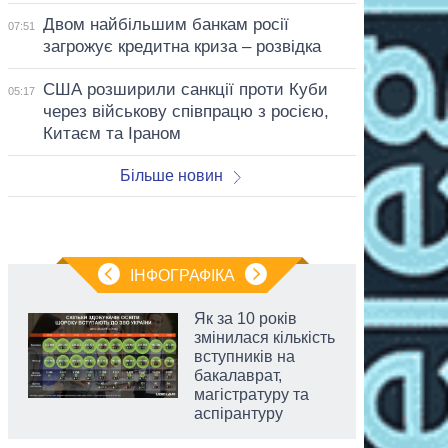
Двом найбільшим банкам росії
07:51
загрожує кредитна криза – розвідка
США розширили санкції проти Куби
05:17
через військову співпрацю з росією,
Китаєм та Іраном
Більше новин
ІНФОГРАФІКА
Як за 10 років
змінилася кількість
вступників на
бакалаврат,
магістратуру та
аспірантуру