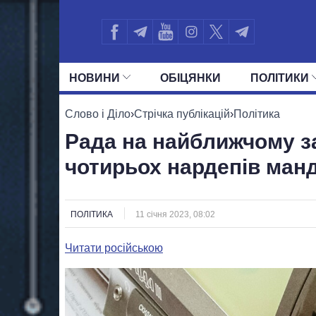
НОВИНИ
ОБIЦЯНКИ
ПОЛIТИКИ
УСІ ПОЛІТИКИ
ПРЕЗИДЕНТ І ОФ
Слово і Діло
›
Стрічка публікацій
›
Політика
Рада на найближчому з
чотирьох нардепів манд
ПОЛІТИКА
11 січня 2023, 08:02
Читати російською