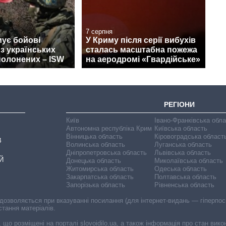
7 серпня
ує бойові
У Криму після серії вибухів
 з українських
сталась масштабна пожежа
полонених – ISW
на аеродромі «Гвардійське»
РЕГІОНИ
Київ
Івано-Франківська обл
Автономна республіка Крим
Київська область
Вінницька область
Кіровоградська област
В
Волинська область
Луганська область
Дніпропетровська область
Львівська область
Й
Донецька область
Миколаївська область
Житомирська область
Одеська область
Закарпатська область
Полтавська область
Запорізька область
Рівненська область
 дозволяється при вказуванні посилання (для інтернет-видань — гіперпоси
стання матеріалів.
, що розміщені на порталі slovoidilo.ua, а також інформація про стан вик