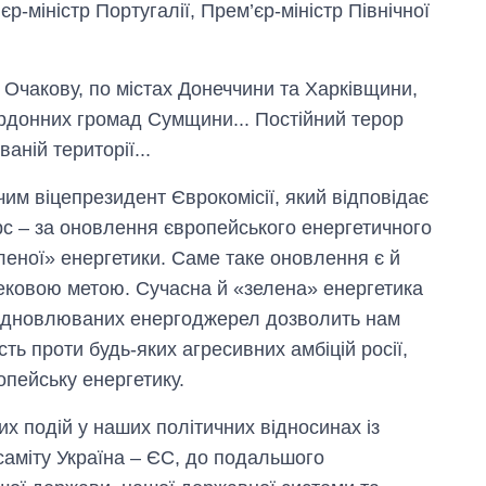
р-міністр Португалії, Прем’єр-міністр Північної
й Очакову, по містах Донеччини та Харківщини,
ордонних громад Сумщини... Постійний терор
ній території...
чим віцепрезидент Єврокомісії, який відповідає
рс – за оновлення європейського енергетичного
еленої» енергетики. Саме таке оновлення є й
ковою метою. Сучасна й «зелена» енергетика
відновлюваних енергоджерел дозволить нам
сть проти будь-яких агресивних амбіцій росії,
пейську енергетику.
их подій у наших політичних відносинах із
аміту Україна – ЄС, до подальшого