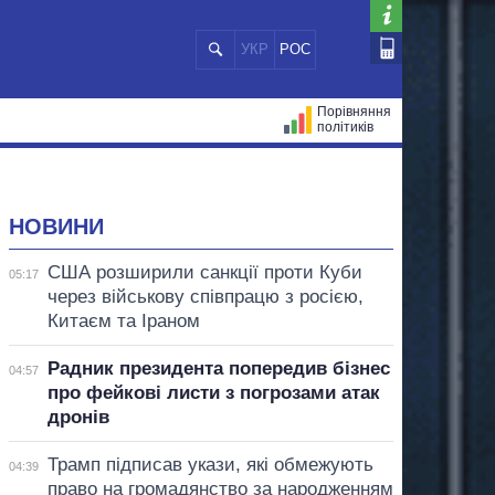
УКР
РОС
Порівняння
політиків
ЦІЙ
МЕРИ МІСТ
ВСІ ПЕРСОНИ
НОВИНИ
США розширили санкції проти Куби
05:17
через військову співпрацю з росією,
Китаєм та Іраном
Радник президента попередив бізнес
04:57
про фейкові листи з погрозами атак
дронів
Трамп підписав укази, які обмежують
04:39
право на громадянство за народженням