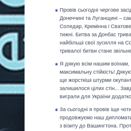
Провів сьогодні чергове засі
Донеччині та Луганщині – сам
Соледар, Кремінна і Сватове
тижні. Битва за Донбас трива
найбільші свої зусилля на Со
тривалої битви стане звільн
Я дякую всім нашим воїнам,
максимальну стійкість! Дякую
ще жорсткіші штурми окупант
залишилося цілих стін... Зав
виграли для України додатко
За сьогодні я провів іще чот
продовжуємо наш дипломати
з візиту до Вашингтона. Прот