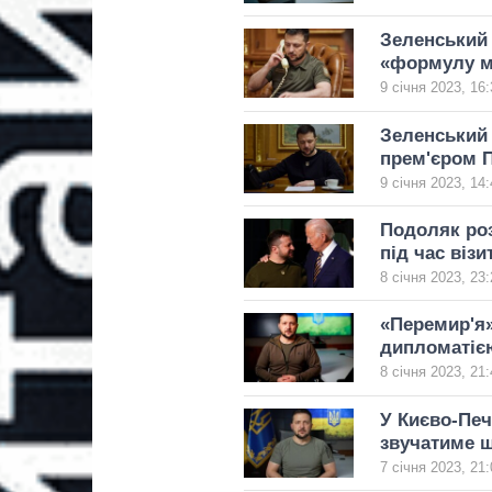
Зеленський 
«формулу м
9 січня 2023, 16:
Зеленський 
прем'єром П
9 січня 2023, 14:
Подоляк роз
під час віз
8 січня 2023, 23:
«Перемир'я
дипломатією
8 січня 2023, 21:
У Києво-Печ
звучатиме щ
7 січня 2023, 21: