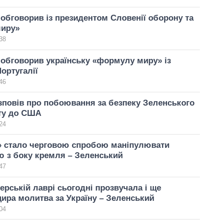
обговорив із президентом Словенії оборону та
иру»
38
обговорив українську «формулу миру» із
ортугалії
46
повів про побоювання за безпеку Зеленського
иту до США
24
» стало черговою спробою маніпулювати
 з боку кремля – Зеленський
47
ерській лаврі сьогодні прозвучала і ще
ира молитва за Україну – Зеленський
04