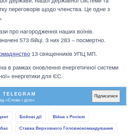
шої держави, нашої державної системи та
тку переговорів щодо членства. Це одне з
.
кази про нагородження наших воїнів.
ачені 573 бійці. З них 283 – посмертно.
ромадянство
13 священників УПЦ МП.
їна в рамках оновлення енергетичної системи
ної» енергетики для ЄС.
У TELEGRAM
Підписатися
ід «Слово і діло»
дент
Бойові дії
Війна з Росією
нбас
Ставка Верховного Головнокомандування