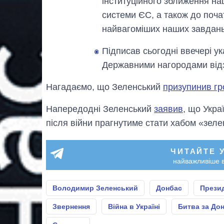
інституційного зближення на
системи ЄС, а також до поча
найвагоміших наших завдань
Підписав сьогодні ввечері у
Державними нагородами відзн
Нагадаємо, що Зеленський
призупинив г
Напередодні Зеленський
заявив
, що Укра
після війни прагнутиме стати хабом «зеле
ЧИТАЙТЕ 
найважливіше в
Володимир Зеленський
Донбас
Прези
Звернення
Війна в Україні
Битва за До