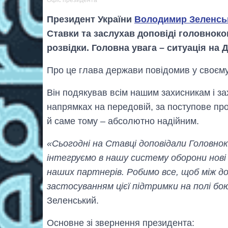
Президент України
Володимир Зеленсь
Ставки та заслухав доповіді головноко
розвідки. Головна увага – ситуація на 
Про це глава держави повідомив у своєму
Він подякував всім нашим захисникам і за
напрямках на передовій, за поступове пр
й саме тому – абсолютно надійним.
«Сьогодні на Ставці доповідали Головноко
інтегруємо в нашу систему оборони нові б
наших партнерів. Робимо все, щоб між 
застосуванням цієї підтримки на полі б
Зеленський.
Основне зі звернення президента: