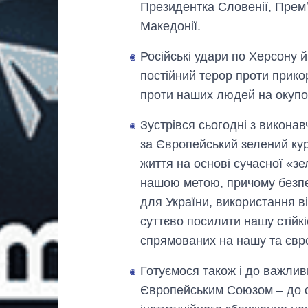
Президентка Словенії, Премʼє
Македонії.
Російські удари по Херсону 
постійний терор проти прик
проти наших людей на окупова
Зустрівся сьогодні з виконав
за Європейський зелений ку
життя на основі сучасної «з
нашою метою, причому безпе
для України, використання 
суттєво посилити нашу стійкі
спрямованих на нашу та євро
Готуємося також і до важлив
Європейським Союзом – до с