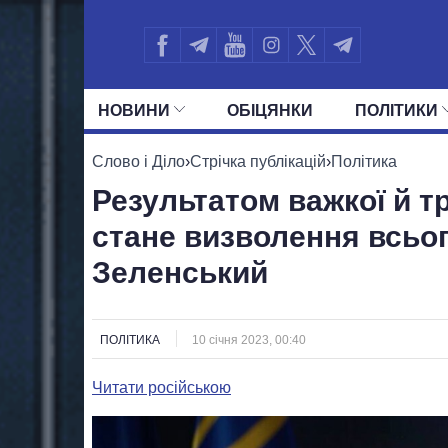
НОВИНИ
ОБIЦЯНКИ
ПОЛIТИКИ
УСІ ПОЛІТИКИ
ПРЕЗИДЕНТ І ОФ
Слово і Діло
›
Стрічка публікацій
›
Політика
Результатом важкої й т
стане визволення всьо
Зеленський
ПОЛІТИКА
10 січня 2023, 00:40
Читати російською