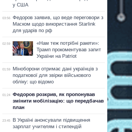
у США
Федоров заявив, що веде переговори з
03:56
Маском щодо використання Starlink
для ударів по рф
«Нам теж потрібні ракети»:
02:59
Трамп прокоментував запит
України на Patriot
Міноборони отримає дані українців з
01:59
податкової для звірки військового
обліку: що відомо
Федоров розкрив, як пропонував
01:24
змінити мобілізацію: що передбачав
план
В Україні анонсували підвищення
23:45
зарплат учителям і стипендій