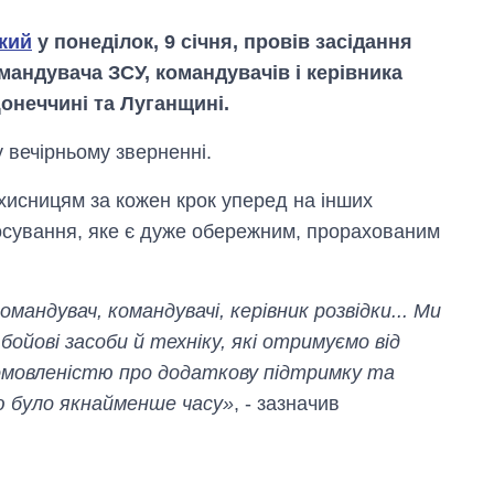
кий
у понеділок, 9 січня, провів засідання
мандувача ЗСУ, командувачів і керівника
Донеччині та Луганщині.
 вечірньому зверненні.
хисницям за кожен крок уперед на інших
осування, яке є дуже обережним, прорахованим
мандувач, командувачі, керівник розвідки... Ми
ойові засоби й техніку, які отримуємо від
домовленістю про додаткову підтримку та
Як змінився
ою було якнайменше часу»
, - зазначив
бюджет
Міністерства
оборони за 13
років війни з