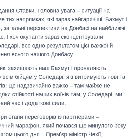
росією
дання Ставки. Головна увага – ситуації на
е тих напрямках, які зараз найгарячіші. Бахмут і
, загальні перспективи на Донбасі на найближчі
є. І хоч окупанти зараз сконцентрували
ледарі, все одно результатом цієї важкої й
ення всього нашого Донбасу.
 які захищають наш Бахмут і проявляють
 всім бійцям у Соледарі, які витримують нові та
ів! Це надзвичайно важко – там майже не
дяки стійкості наших воїнів там, у Соледарі, ми
вий час і додаткові сили.
ири етапи переговорів із партнерами –
чний марафон, який почався ще минулого року
ягом цього дня – Премʼєр-міністр Чехії,