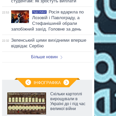
студентам: як зростуть виплати
Росія вдарила по
ПІДСУМКИ
22:53
Лозовій і Павлограду, а
Стефанішиній обрали
запобіжний захід. Головне за день
Зеленський цими вихідними вперше
22:32
відвідає Сербію
Більше новин
ІНФОГРАФІКА
Скільки картоплі
вирощували в
Україні до і під час
великої війни