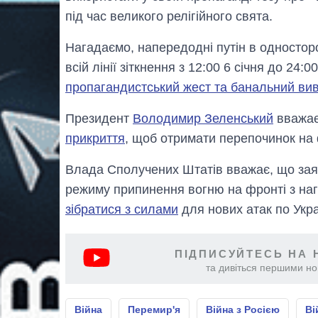
під час великого релігійного свята.
Нагадаємо, напередодні путін в односто
всій лінії зіткнення з 12:00 6 січня до 24
пропагандистський жест та банальний ви
Президент
Володимир Зеленський
вважає
прикриття
, щоб отримати перепочинок на 
Влада Сполучених Штатів вважає, що зая
режиму припинення вогню на фронті з наг
зібратися з силами
для нових атак по Укра
ПІДПИСУЙТЕСЬ НА 
та дивіться першими нов
Війна
Перемир'я
Війна з Росією
Ві