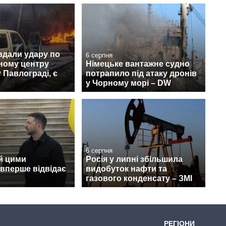
вдали удару по
6 серпня
ному центру
Німецьке вантажне судно
 Павлограді, є
потрапило під атаку дронів
у Чорному морі – DW
6 серпня
й цими
Росія у липні збільшила
вперше відвідає
видобуток нафти та
газового конденсату – ЗМІ
РЕГІОНИ