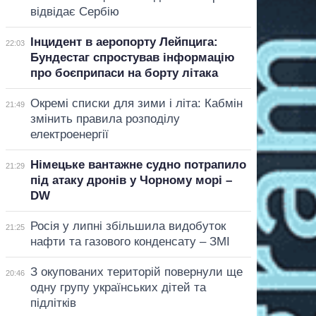
відвідає Сербію
Інцидент в аеропорту Лейпцига:
22:03
Бундестаг спростував інформацію
про боєприпаси на борту літака
Окремі списки для зими і літа: Кабмін
21:49
змінить правила розподілу
електроенергії
Німецьке вантажне судно потрапило
21:29
під атаку дронів у Чорному морі –
DW
Росія у липні збільшила видобуток
21:25
нафти та газового конденсату – ЗМІ
З окупованих територій повернули ще
20:46
одну групу українських дітей та
підлітків