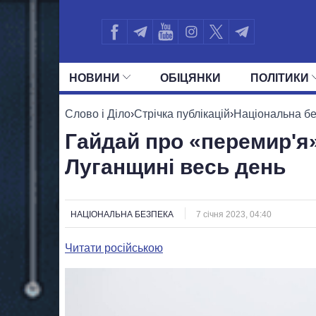
НОВИНИ
ОБIЦЯНКИ
ПОЛIТИКИ
УСІ ПОЛІТИКИ
ПРЕЗИДЕНТ І ОФ
Слово і Діло
›
Стрічка публікацій
›
Національна б
Гайдай про «перемир'я»
Луганщині весь день
НАЦІОНАЛЬНА БЕЗПЕКА
7 січня 2023, 04:40
Читати російською