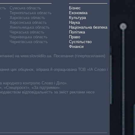
асть
Сумська область
Бізнес
Тернопільська область
Економіка
ь
Харківська область
Культура
Херсонська область
Наука
Хмельницька область
Національна безпека
Черкаська область
Політика
Чернівецька область
Право
Чернігівська область
Суспільство
Фінанси
лання) на www.slovoidilo.ua. Посилання (гіперпосилання)
онання цих обіцянок, зібрана й опрацьована ТОВ «ІА Слово і
ма народного контролю Слово і Діло».
», «Спецпроєкт», «За підтримки».
онодавством відповідальність за зміст реклами несе