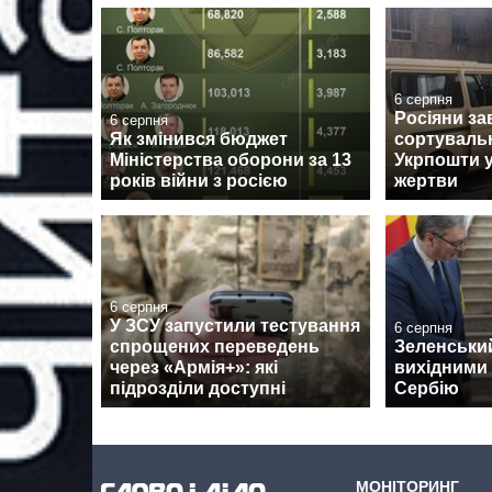
6 серпня
Росіяни за
6 серпня
Як змінився бюджет
сортуваль
Міністерства оборони за 13
Укрпошти у
років війни з росією
жертви
6 серпня
У ЗСУ запустили тестування
6 серпня
спрощених переведень
Зеленськи
через «Армія+»: які
вихідними 
підрозділи доступні
Сербію
МОНІТОРИНГ