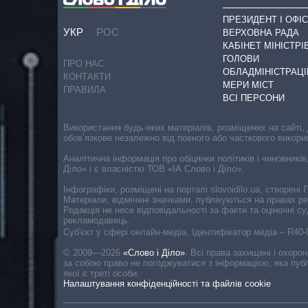
ПРЕЗИДЕНТ І ОФІС
УКР
РОС
ВЕРХОВНА РАДА
КАБІНЕТ МІНІСТРІ
ГОЛОВИ
ПРО НАС
ОБЛАДМІНІСТРАЦІ
КОНТАКТИ
МЕРИ МІСТ
ПРАВИЛА
ВСІ ПЕРСОНИ
Використання будь-яких матеріалів, розміщених на сайті,
обов’язкове незалежно від повного або часткового викори
Аналітична інформація про обіцянки політиків і чиновників
Діло» і є власністю ТОВ «ІА Слово і Діло».
Інфографіки, розміщені на порталі slovoidilo.ua, створен
Матеріали, відмічені значками, публікуються на правах р
Редакція не несе відповідальності за факти та оціночні 
рекламодавець.
Cуб'єкт у сфері онлайн-медіа. Ідентифікатор медіа – R40
© 2009—2026
«Слово і Діло»
.
Всі права захищені і охоро
за собою право не погоджуватися з інформацією, яка публ
якої є треті особи.
Налаштування конфіденційності та файлів cookie