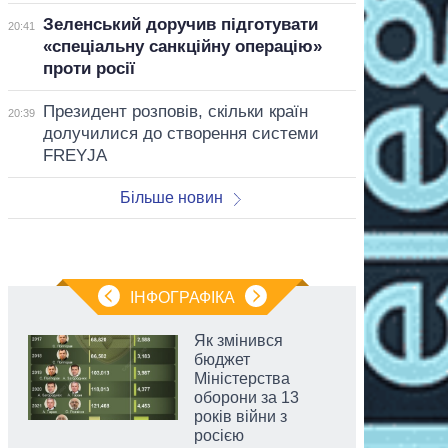
Зеленський доручив підготувати
20:41
«спеціальну санкційну операцію»
проти росії
Президент розповів, скільки країн
20:39
долучилися до створення системи
FREYJA
Більше новин
ІНФОГРАФІКА
Як змінився
бюджет
Міністерства
оборони за 13
років війни з
росією