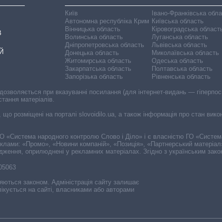
Київ
Івано-Франківська обл
Автономна республіка Крим
Київська область
Вінницька область
Кіровоградська област
В
Волинська область
Луганська область
Дніпропетровська область
Львівська область
Й
Донецька область
Миколаївська область
Житомирська область
Одеська область
Закарпатська область
Полтавська область
Запорізька область
Рівненська область
 дозволяється при вказуванні посилання (для інтернет-видань — гіперпоси
стання матеріалів.
, що розміщені на порталі slovoidilo.ua, а також інформація про стан вик
і ГО «Система народного контролю Слово і Діло» і є власністю ГО «Систе
еклами: «Промо», «Новини компаній», «Позиція», «Партнерський матеріал
судження, оприлюднені у рекламних матеріалах. Згідно з українським зак
-05063
няються законом. Адміністрація сайту залишає
ікується на сайті, власниками або авторами