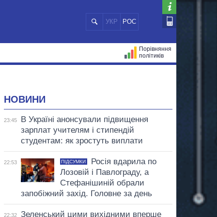
УКР
РОС
Порівняння
політиків
ЦІЙ
МЕРИ МІСТ
ВСІ ПЕРСОНИ
НОВИНИ
В Україні анонсували підвищення
23:45
зарплат учителям і стипендій
студентам: як зростуть виплати
Росія вдарила по
ПІДСУМКИ
22:53
Лозовій і Павлограду, а
Стефанішиній обрали
запобіжний захід. Головне за день
Зеленський цими вихідними вперше
22:32