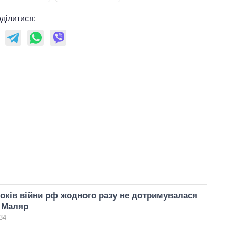
ділитися:
років війни рф жодного разу не дотримувалася
 Маляр
34