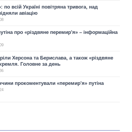
 по всій Україні повітряна тривога, над
ідняли авіацію
08
путіна про «різдвяне перемир'я» – інформаційна
09
ріли Херсона та Берислава, а також «різдвяне
кремля. Головне за день
36
чини прокоментували «перемир'я» путіна
24