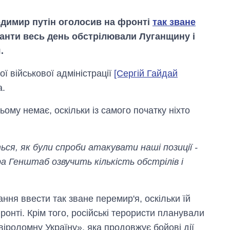
одимир путін оголосив на фронті
так зване
упанти весь день обстрілювали Луганщину і
.
ї військової адміністрації
[Сергій Гайдай
а.
ьому немає, оскільки із самого початку ніхто
ся, як були спроби атакувати наші позиції -
а Генштаб озвучить кількість обстрілів і
Вісім масованих
ударів по Україні
за літо: Київ та
ння ввести так зване перемир'я, оскільки їй
область стали
онті. Крім того, російські терористи планували
головною ціллю
рф
віроломну Україну», яка продовжує бойові дії