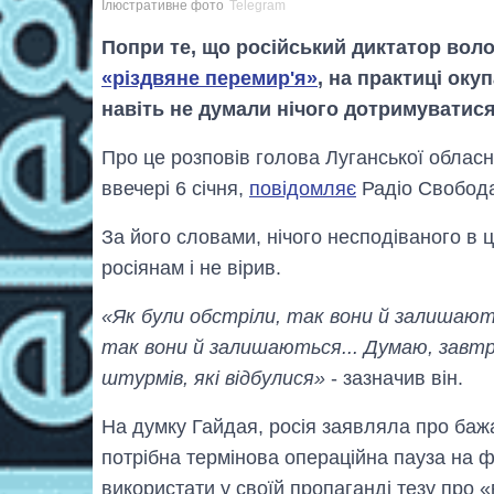
Ілюстративне фото
Telegram
Попри те, що російський диктатор вол
«різдвяне перемир'я»
, на практиці ок
навіть не думали нічого дотримуватися
Про це розповів голова Луганської обласно
ввечері 6 січня,
повідомляє
Радіо Свобод
За його словами, нічого несподіваного в ц
росіянам і не вірив.
«Як були обстріли, так вони й залишають
так вони й залишаються... Думаю, завтр
штурмів, які відбулися»
- зазначив він.
На думку Гайдая, росія заявляла про бажа
потрібна термінова операційна пауза на фр
використати у своїй пропаганді тезу про «