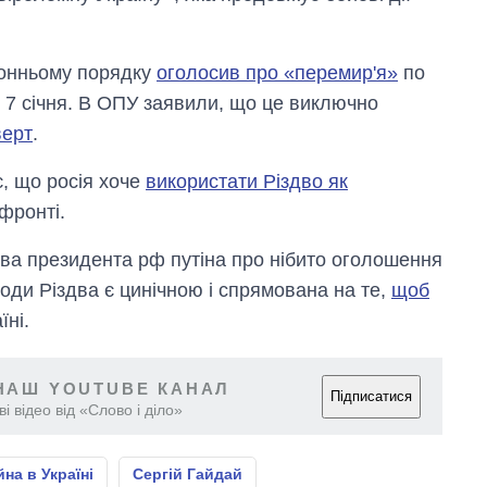
ронньому порядку
оголосив про «перемир'я»
по
:00 7 січня. В ОПУ заявили, що це виключно
верт
.
, що росія хоче
використати Різдво як
фронті.
ва президента рф путіна про нібито оголошення
оди Різдва є цинічною і спрямована на те,
щоб
їні.
НАШ YOUTUBE КАНАЛ
Підписатися
і відео від «Слово і діло»
йна в Україні
Сергій Гайдай