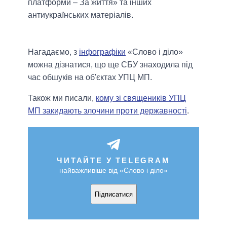
платформи – За життя» та інших
антиукраїнських матеріалів.
Нагадаємо, з
інфографіки
«Слово і діло»
можна дізнатися, що ще СБУ знаходила під
час обшуків на об'єктах УПЦ МП.
Також ми писали,
кому зі священиків УПЦ
МП закидають злочини проти державності
.
ЧИТАЙТЕ У TELEGRAM
найважливіше від «Слово і діло»
Підписатися