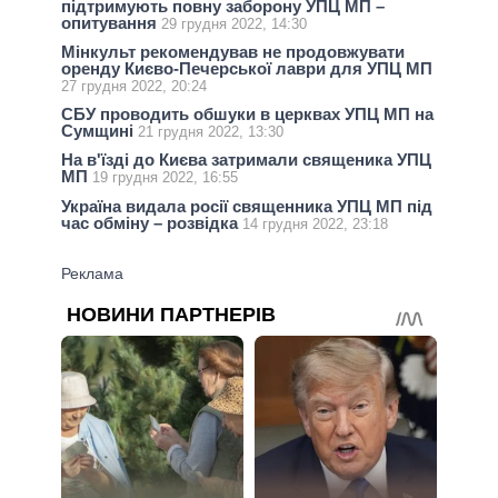
підтримують повну заборону УПЦ МП –
опитування
29 грудня 2022, 14:30
Мінкульт рекомендував не продовжувати
оренду Києво-Печерської лаври для УПЦ МП
27 грудня 2022, 20:24
СБУ проводить обшуки в церквах УПЦ МП на
Сумщині
21 грудня 2022, 13:30
На в'їзді до Києва затримали священика УПЦ
МП
19 грудня 2022, 16:55
Україна видала росії священника УПЦ МП під
час обміну – розвідка
14 грудня 2022, 23:18