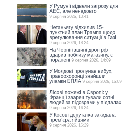
У Румунії відвели загрозу для
АЕС, але ненадовго
9 серпня 2026, 13:41
Нетаньягу відхилив 15-
пунктний план Трампа щодо
врегулювання ситуації в Газі
9 серпня 2026, 18:24
На Чернігівщині дрон рф
вдарив поблизу магазину, є
поранені
9 серпня 2026, 14:09
У Молдові пролунав вибух,
правоохоронці знайшли
уламки БПЛА
9 серпня 2026, 15:09
Лісові пожежі в Європі: у
Франції заарештували сотні
людей за підозрами у підпалах
9 серпня 2026, 16:24
У Косові депутатка закидала
прем’єра яйцями
9 серпня 2026, 16:29