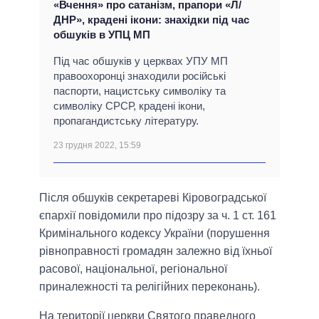
«Вчення» про сатанізм, прапори «Л/
ДНР», крадені ікони: знахідки під час
обшуків в УПЦ МП
Під час обшуків у церквах УПУ МП
правоохоронці знаходили російські
паспорти, нацистську символіку та
символіку СРСР, крадені ікони,
пропагандистську літературу.
23 грудня 2022, 15:59
Після обшуків секретареві Кіровоградської
єпархії повідомили про підозру за ч. 1 ст. 161
Кримінального кодексу України (порушення
рівноправності громадян залежно від їхньої
расової, національної, регіональної
приналежності та релігійних переконань).
На території церкви Святого праведного