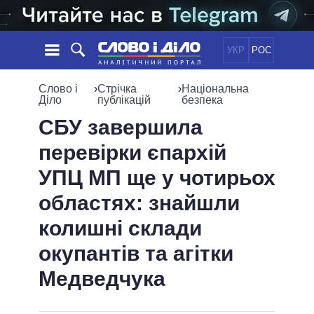
УКР
РОС
НОВИНИ
Слово і
›
Стрічка
›
Національна
Діло
публікацій
безпека
ОБIЦЯНКИ
СТРІЧКА
ПОЛІТИКА
СБУ завершила
ПОДІЇ
ЕКОНОМІКА
перевірки єпархій
ПОЛIТИКИ
СТАТТІ
СУСПІЛЬСТВО
УПЦ МП ще у чотирьох
ІНФОГРАФІКА
ДУМКИ
СВІТ
УСІ ПОЛІТИКИ
областях: знайшли
ОГЛЯДИ
ПРЕЗИДЕНТ І ОФІС
ВІДЕО
колишні склади
ДАЙДЖЕСТИ
ВЕРХОВНА РАДА
ПІДТРИМАТИ
КАБІНЕТ МІНІСТРІВ
окупантів та агітки
ГОЛОВИ ОБЛАДМІНІСТРАЦІЙ
Медведчука
ПОРІВНЯННЯ ПОЛІТИКІВ
МЕРИ МІСТ
ВСІ ПЕРСОНИ