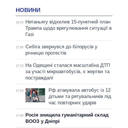
НОВИНИ
Нетаньягу відхилив 15-пунктний план
18:24
Трампа щодо врегулювання ситуації в
Газі
Сибіга звернувся до білорусів у
17:56
річницю протестів
На Одещині сталася масштабна ДТП
17:23
за участі мікроавтобусів, є жертви та
постраждалі
Рф атакувала автобус із 12
17:19
дітьми та рятувальників під
час повторних ударів
Росія знищила гуманітарний склад
17:06
ВООЗ у Дніпрі