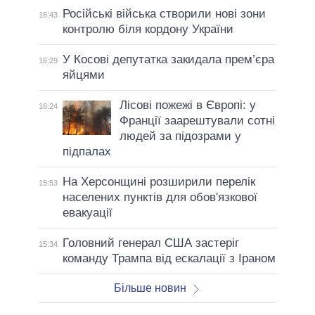
Російські війська створили нові зони
16:43
контролю біля кордону України
У Косові депутатка закидала прем’єра
16:29
яйцями
Лісові пожежі в Європі: у
16:24
Франції заарештували сотні
людей за підозрами у
підпалах
На Херсонщині розширили перелік
15:53
населених пунктів для обов'язкової
евакуації
Головний генерал США застеріг
15:34
команду Трампа від ескалації з Іраном
Більше новин