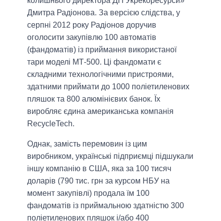
колишнього директора ДП Укрекоресурси»
Дмитра Радіонова. За версією слідства, у
серпні 2012 року Радіонов доручив
оголосити закупівлю 100 автоматів
(фандоматів) із приймання використаної
тари моделі МТ-500. Ці фандомати є
складними технологічними пристроями,
здатними приймати до 1000 поліетиленових
пляшок та 800 алюмінієвих банок. Їх
виробляє єдина американська компанія
RecycleTech.
Однак, замість перемовин із цим
виробником, українські підприємці підшукали
іншу компанію в США, яка за 100 тисяч
доларів (790 тис. грн за курсом НБУ на
момент закупівлі) продала їм 100
фандоматів із приймальною здатністю 300
поліетиленових пляшок і/або 400