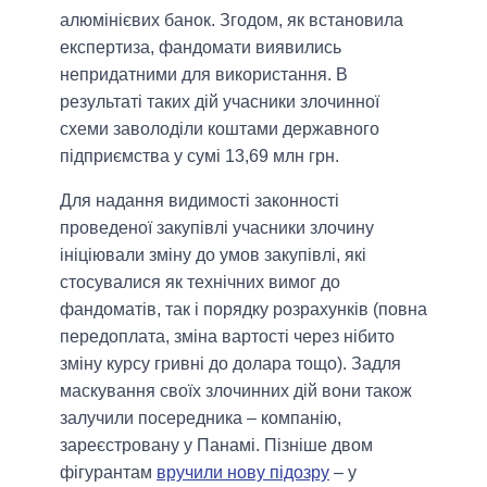
алюмінієвих банок. Згодом, як встановила
експертиза, фандомати виявились
непридатними для використання. В
результаті таких дій учасники злочинної
схеми заволоділи коштами державного
підприємства у сумі 13,69 млн грн.
Для надання видимості законності
проведеної закупівлі учасники злочину
ініціювали зміну до умов закупівлі, які
стосувалися як технічних вимог до
фандоматів, так і порядку розрахунків (повна
передоплата, зміна вартості через нібито
зміну курсу гривні до долара тощо). Задля
маскування своїх злочинних дій вони також
залучили посередника – компанію,
зареєстровану у Панамі. Пізніше двом
фігурантам
вручили нову підозру
– у