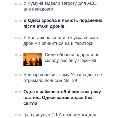
У Румунії відвели загрозу для АЕС,
13:41
але ненадовго
В Одесі зросла кількість поранених
13:28
після атаки дронів
У Болгарії пояснили, як український
13:03
дрон міг опинитися на її території
Сили оборони вдарили по
12:54
складу росіян у Перекопі
Боднар пояснив, чому Україна досі не
12:32
отримала польські МіГ-29
Одна з наймасштабніших атак року:
12:22
частина Одеси залишилася без
світла
Іран висунув США нові вимоги для
11:54