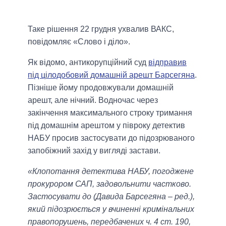
Таке рішення 22 грудня ухвалив ВАКС,
повідомляє «Слово і діло».
Як відомо, антикорупційний суд
відправив
під цілодобовий домашній арешт Барсегяна
.
Пізніше йому продовжували домашній
арешт, але нічний. Водночас через
закінчення максимального строку тримання
під домашнім арештом у півроку детектив
НАБУ просив застосувати до підозрюваного
запобіжний захід у вигляді застави.
«Клопотання детектива НАБУ, погоджене
прокурором САП, задовольнити частково.
Застосувати до (Давида Барсегяна – ред.),
який підозрюється у вчиненні кримінальних
правопорушень, передбачених ч. 4 ст. 190,