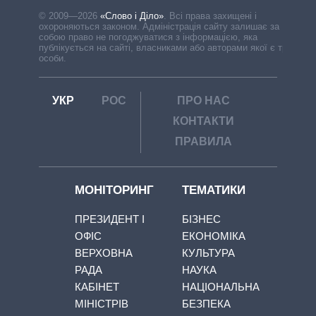
© 2009—2026
«Слово і Діло»
.
Всі права захищені і
охороняються законом. Адміністрація сайту залишає за
собою право не погоджуватися з інформацією, яка
публікується на сайті, власниками або авторами якої є треті
особи.
УКР
РОС
ПРО НАС
КОНТАКТИ
ПРАВИЛА
МОНІТОРИНГ
ТЕМАТИКИ
ПРЕЗИДЕНТ І
БІЗНЕС
ОФІС
ЕКОНОМІКА
ВЕРХОВНА
КУЛЬТУРА
РАДА
НАУКА
КАБІНЕТ
НАЦІОНАЛЬНА
МІНІСТРІВ
БЕЗПЕКА