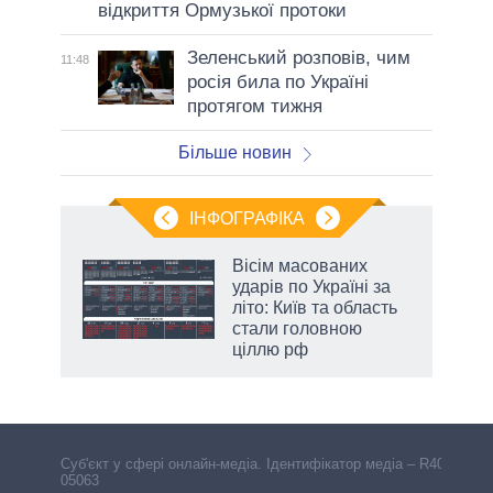
відкриття Ормузької протоки
Зеленський розповів, чим
11:48
росія била по Україні
протягом тижня
Більше новин
ІНФОГРАФІКА
Вісім масованих
ть
ударів по Україні за
літо: Київ та область
стали головною
ціллю рф
Cуб'єкт у сфері онлайн-медіа. Ідентифікатор медіа – R40-
05063