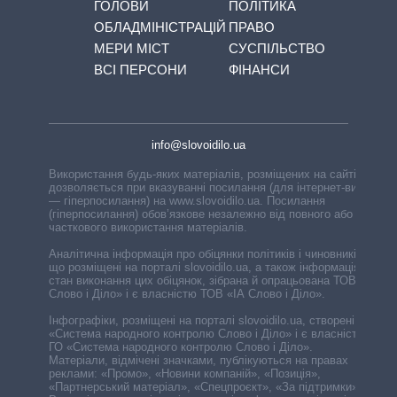
ГОЛОВИ
ПОЛІТИКА
ОБЛАДМІНІСТРАЦІЙ
ПРАВО
МЕРИ МІСТ
СУСПІЛЬСТВО
ВСІ ПЕРСОНИ
ФІНАНСИ
info@slovoidilo.ua
Використання будь-яких матеріалів, розміщених на сайті,
дозволяється при вказуванні посилання (для інтернет-видань
— гіперпосилання) на www.slovoidilo.ua. Посилання
(гіперпосилання) обов’язкове незалежно від повного або
часткового використання матеріалів.
Аналітична інформація про обіцянки політиків і чиновників,
що розміщені на порталі slovoidilo.ua, а також інформація про
стан виконання цих обіцянок, зібрана й опрацьована ТОВ «ІА
Слово і Діло» і є власністю ТОВ «ІА Слово і Діло».
Інфографіки, розміщені на порталі slovoidilo.ua, створені ГО
«Система народного контролю Слово і Діло» і є власністю
ГО «Система народного контролю Слово і Діло».
Матеріали, відмічені значками, публікуються на правах
реклами: «Промо», «Новини компаній», «Позиція»,
«Партнерський матеріал», «Спецпроєкт», «За підтримки».