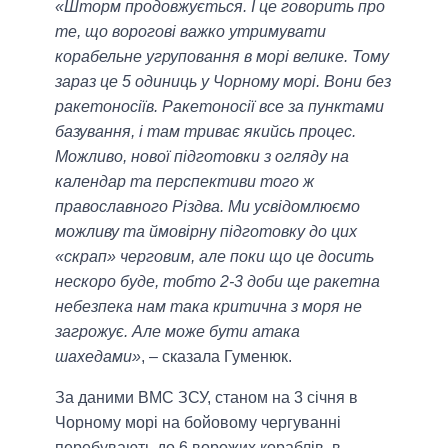
«Шторм продовжується. І це говорить про
те, що ворогові важко утримувати
корабельне угруповання в морі велике. Тому
зараз це 5 одиниць у Чорному морі. Вони без
ракетоносіїв. Ракетоносії все за пунктами
базування, і там триває якийсь процес.
Можливо, нової підготовки з огляду на
календар та перспективи того ж
православного Різдва. Ми усвідомлюємо
можливу та ймовірну підготовку до цих
«скрап» черговим, але поки що це досить
нескоро буде, тобто 2-3 доби ще ракетна
небезпека нам така критична з моря не
загрожує. Але може бути атака
шахедами»
, – сказала Гуменюк.
За даними ВМС ЗСУ, станом на 3 січня в
Чорному морі на бойовому чергуванні
перебувають до 6 ворожих кораблів, в