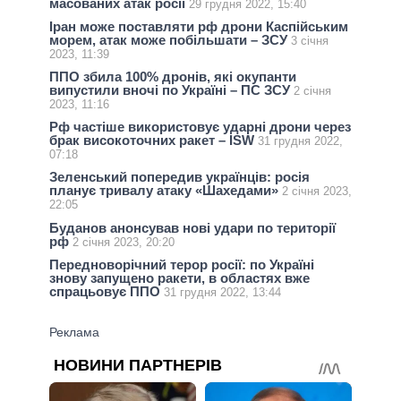
масованих атак росії
29 грудня 2022, 15:40
Іран може поставляти рф дрони Каспійським
морем, атак може побільшати – ЗСУ
3 січня
2023, 11:39
ППО збила 100% дронів, які окупанти
випустили вночі по Україні – ПС ЗСУ
2 січня
2023, 11:16
Рф частіше використовує ударні дрони через
брак високоточних ракет – ISW
31 грудня 2022,
07:18
Зеленський попередив українців: росія
планує тривалу атаку «Шахедами»
2 січня 2023,
22:05
Буданов анонсував нові удари по території
рф
2 січня 2023, 20:20
Передноворічний терор росії: по Україні
знову запущено ракети, в областях вже
спрацьовує ППО
31 грудня 2022, 13:44