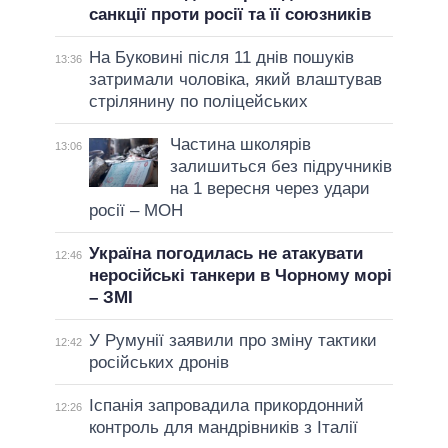
санкції проти росії та її союзників
На Буковині після 11 днів пошуків
13:36
затримали чоловіка, який влаштував
стрілянину по поліцейських
Частина школярів
13:06
залишиться без підручників
на 1 вересня через удари
росії – МОН
Україна погодилась не атакувати
12:46
неросійські танкери в Чорному морі
– ЗМІ
У Румунії заявили про зміну тактики
12:42
російських дронів
Іспанія запровадила прикордонний
12:26
контроль для мандрівників з Італії