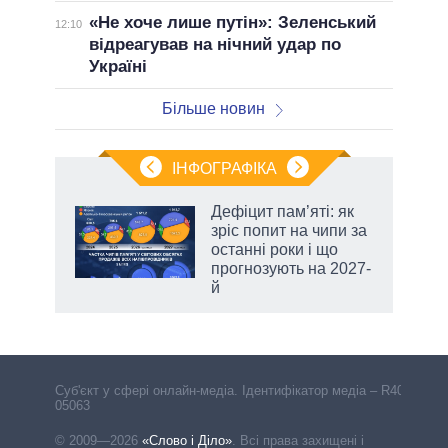
«Не хоче лише путін»: Зеленський
12:10
відреагував на нічний удар по
Україні
Більше новин
ІНФОГРАФІКА
Дефіцит пам’яті: як
раїні
зріс попит на чипи за
ої
останні роки і що
прогнозують на 2027-
й
аспі
Cуб'єкт у сфері онлайн-медіа. Ідентифікатор медіа – R40-
05063
© 2009—2026
«Слово і Діло»
.
Всі права захищені і