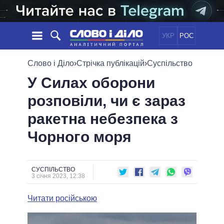
УКР
РОС
НОВИНИ
Слово і Діло
›
Стрічка публікацій
›
Суспільство
У Силах оборони
ОБIЦЯНКИ
СТРІЧКА
ПОЛІТИКА
розповіли, чи є зараз
ПОДІЇ
ЕКОНОМІКА
ПОЛIТИКИ
ракетна небезпека з
СТАТТІ
СУСПІЛЬСТВО
ІНФОГРАФІКА
ДУМКИ
СВІТ
УСІ ПОЛІТИКИ
Чорного моря
ОГЛЯДИ
ПРЕЗИДЕНТ І ОФІС
ВІДЕО
ДАЙДЖЕСТИ
ВЕРХОВНА РАДА
СУСПІЛЬСТВО
ПІДТРИМАТИ
КАБІНЕТ МІНІСТРІВ
3 січня 2023, 12:38
ГОЛОВИ ОБЛАДМІНІСТРАЦІЙ
ПОРІВНЯННЯ ПОЛІТИКІВ
Читати російською
МЕРИ МІСТ
ВСІ ПЕРСОНИ