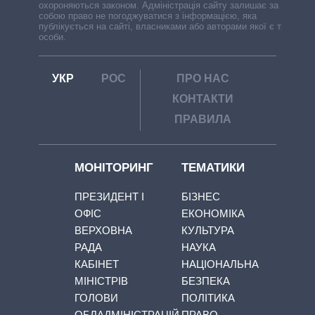
охороняються законом. Адміністрація сайту залишає за
собою право не погоджуватися з інформацією, яка
публікується на сайті, власниками або авторами якої є треті
особи.
УКР
РОС
ПРО НАС
КОНТАКТИ
ПРАВИЛА
МОНІТОРИНГ
ТЕМАТИКИ
ПРЕЗИДЕНТ І
БІЗНЕС
ОФІС
ЕКОНОМІКА
ВЕРХОВНА
КУЛЬТУРА
РАДА
НАУКА
КАБІНЕТ
НАЦІОНАЛЬНА
МІНІСТРІВ
БЕЗПЕКА
ГОЛОВИ
ПОЛІТИКА
ОБЛАДМІНІСТРАЦІЙ
ПРАВО