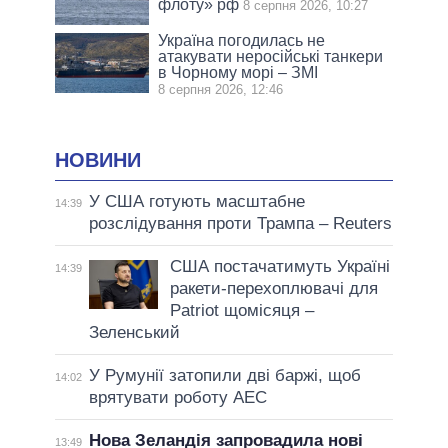
флоту» рф
8 серпня 2026, 10:27
Україна погодилась не
атакувати неросійські танкери
в Чорному морі – ЗМІ
8 серпня 2026, 12:46
НОВИНИ
У США готують масштабне
14:39
розслідування проти Трампа – Reuters
США постачатимуть Україні
14:39
ракети-перехоплювачі для
Patriot щомісяця –
Зеленський
У Румунії затопили дві баржі, щоб
14:02
врятувати роботу АЕС
Нова Зеландія запровадила нові
13:49