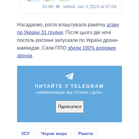
Нагадаємо, росія влаштувала ракетну
атаку
по Україні 31 грудня
. Після цього дві ночі
поспіль росіяни запускали по Україні дрони-
камікадзе. Сили ППО
збили 100% ворожих
дронів
.
ЧИТАЙТЕ У TELEGRAM
найважливіше від «Слово і діло»
Підписатися
ЗСУ
Чорне море
Ракети