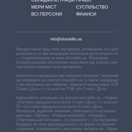
МЕРИ МІСТ
СУСПІЛЬСТВО
ВСІ ПЕРСОНИ
ФІНАНСИ
info@slovoidilo.ua
Використання будь-яких матеріалів, розміщених на сайті,
дозволяється при вказуванні посилання (для інтернет-видань
— гіперпосилання) на www.slovoidilo.ua. Посилання
(гіперпосилання) обов’язкове незалежно від повного або
часткового використання матеріалів.
Аналітична інформація про обіцянки політиків і чиновників,
що розміщені на порталі slovoidilo.ua, а також інформація про
стан виконання цих обіцянок, зібрана й опрацьована ТОВ «ІА
Слово і Діло» і є власністю ТОВ «ІА Слово і Діло».
Інфографіки, розміщені на порталі slovoidilo.ua, створені ГО
«Система народного контролю Слово і Діло» і є власністю
ГО «Система народного контролю Слово і Діло».
Матеріали, відмічені значками, публікуються на правах
реклами: «Промо», «Новини компаній», «Позиція»,
«Партнерський матеріал», «Спецпроєкт», «За підтримки».
Редакція не несе відповідальності за факти та оціночні
судження, оприлюднені у рекламних матеріалах. Згідно з