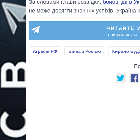
За словами глави розвідки,
бойові дії в У
не може досягти значних успіхів. Україна 
ЧИТАЙТЕ 
найважливіше в
Агресія РФ
Війна з Росією
Кирило Буд
По