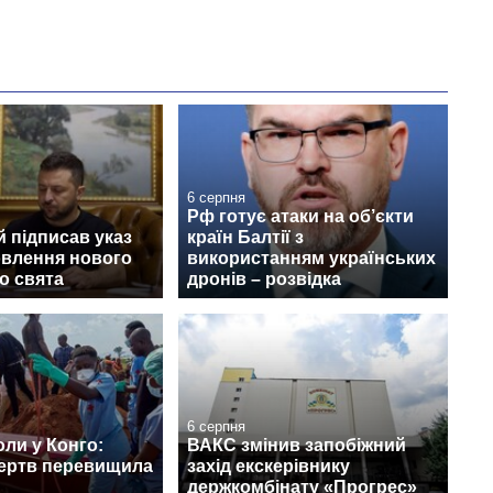
6 серпня
Рф готує атаки на об’єкти
 підписав указ
країн Балтії з
овлення нового
використанням українських
о свята
дронів – розвідка
6 серпня
ли у Конго:
ВАКС змінив запобіжний
жертв перевищила
захід екскерівнику
держкомбінату «Прогрес»