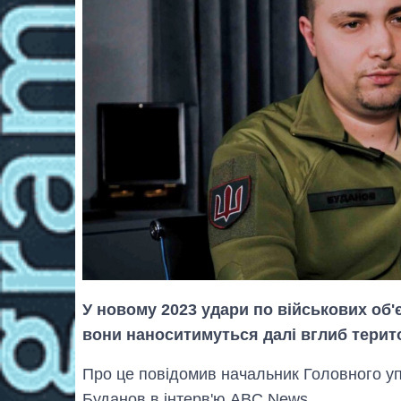
У новому 2023 удари по військових об'є
вони наноситимуться далі вглиб терито
Про це повідомив начальник Головного уп
Буданов в інтерв'ю ABC News.