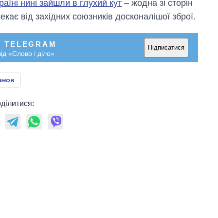
країні нині зайшли в глухий кут
– жодна зі сторін
росією
чекає від західних союзників досконалішої зброї.
У TELEGRAM
Підписатися
ід «Слово і діло»
анов
ділитися: