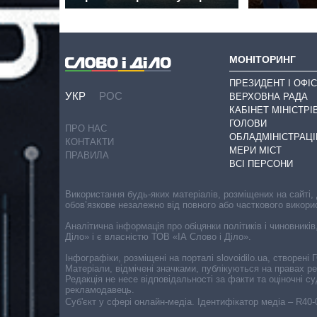
МОНІТОРИНГ
ПРЕЗИДЕНТ І ОФІС
УКР
РОС
ВЕРХОВНА РАДА
КАБІНЕТ МІНІСТРІ
ГОЛОВИ
ПРО НАС
ОБЛАДМІНІСТРАЦІ
КОНТАКТИ
МЕРИ МІСТ
ПРАВИЛА
ВСІ ПЕРСОНИ
Використання будь-яких матеріалів, розміщених на сайті,
обов’язкове незалежно від повного або часткового викори
Аналітична інформація про обіцянки політиків і чиновників
Діло» і є власністю ТОВ «ІА Слово і Діло».
Інфографіки, розміщені на порталі slovoidilo.ua, створен
Матеріали, відмічені значками, публікуються на правах р
Редакція не несе відповідальності за факти та оціночні 
рекламодавець.
Cуб'єкт у сфері онлайн-медіа. Ідентифікатор медіа – R40