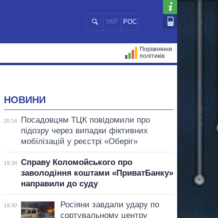
УКР
РОС
Порівняння
політиків
ЦІЙ
МЕРИ МІСТ
ВСІ ПЕРСОНИ
НОВИНИ
Посадовцям ТЦК повідомили про
20:14
підозру через випадки фіктивних
мобілізацій у реєстрі «Оберіг»
Справу Коломойського про
19:34
заволодіння коштами «ПриватБанку»
направили до суду
Росіяни завдали удару по
19:30
сортувальному центру