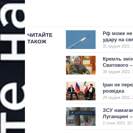
Рф може не 
ЧИТАЙТЕ
удару на св
ТАКОЖ
31 грудня 2022, 
Кремль змін
Сватового –
30 грудня 2022, 
Іран не пер
розвідка
29 грудня 2022, 
ЗСУ намагаю
Луганщині –
2 січня 2023, 10: