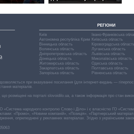
РЕГІОНИ
Київ
Івано-Франківська обл
Автономна республіка Крим
Київська область
Вінницька область
Кіровоградська област
В
Волинська область
Луганська область
Дніпропетровська область
Львівська область
Й
Донецька область
Миколаївська область
Житомирська область
Одеська область
Закарпатська область
Полтавська область
Запорізька область
Рівненська область
 дозволяється при вказуванні посилання (для інтернет-видань — гіперпоси
стання матеріалів.
, що розміщені на порталі slovoidilo.ua, а також інформація про стан вик
і ГО «Система народного контролю Слово і Діло» і є власністю ГО «Систе
еклами: «Промо», «Новини компаній», «Позиція», «Партнерський матеріал
судження, оприлюднені у рекламних матеріалах. Згідно з українським зак
-05063