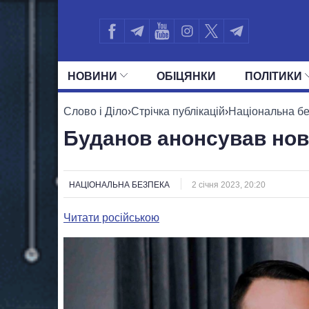
НОВИНИ
ОБIЦЯНКИ
ПОЛIТИКИ
УСІ ПОЛІТИКИ
ПРЕЗИДЕНТ І ОФ
Слово і Діло
›
Стрічка публікацій
›
Національна б
Буданов анонсував нові
НАЦІОНАЛЬНА БЕЗПЕКА
2 січня 2023, 20:20
Читати російською