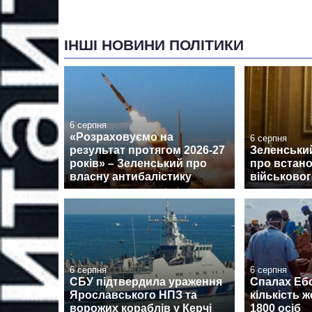
ІНШІ НОВИНИ ПОЛІТИКИ
6 серпня
«Розраховуємо на
6 серпня
результат протягом 2026-27
Зеленський
років» – Зеленський про
про встан
власну антибалістику
військовог
6 серпня
6 серпня
СБУ підтвердила ураження
Спалах Ебо
Ярославського НПЗ та
кількість 
ворожих кораблів у Керчі
1800 осіб