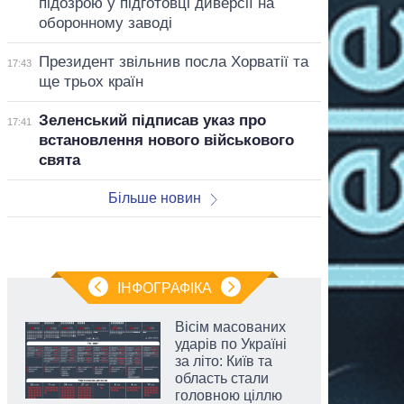
підозрою у підготовці диверсії на
оборонному заводі
Президент звільнив посла Хорватії та
17:43
ще трьох країн
Зеленський підписав указ про
17:41
встановлення нового військового
свята
Більше новин
ІНФОГРАФІКА
Вісім масованих
ударів по Україні
за літо: Київ та
область стали
головною ціллю