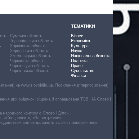
ТЕМАТИКИ
асть
Сумська область
Бізнес
Тернопільська область
Економіка
ь
Харківська область
Культура
Херсонська область
Наука
Хмельницька область
Національна безпека
Черкаська область
Політика
Чернівецька область
Право
Чернігівська область
Суспільство
Фінанси
лання) на www.slovoidilo.ua. Посилання (гіперпосилання)
онання цих обіцянок, зібрана й опрацьована ТОВ «ІА Слово і
ма народного контролю Слово і Діло».
», «Спецпроєкт», «За підтримки».
онодавством відповідальність за зміст реклами несе