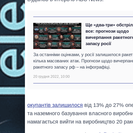
Ще «два-три» обстріл
все: прогнози щодо
вичерпання ракетног
запасу росії
За останніми оцінками, у росії залишилося ракет
кілька масованих атак. Прогнози щодо вичерпан
ракетного запасу рф – на інфографіці.
20 грудня 2022, 10:00
окупантів залишилося
від 13% до 27% опе
та наземного базування власного виробни
намагається вийти на виробництво 20 раке