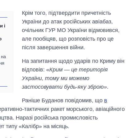
Крім того, підтвердити причетність
України до атак російських авіабаз,
и і
очільник ГУР МО України відмовився,
але пообіцяв, що розповість про це
о
після завершення війни.
 на
На запитання щодо ударів по Криму він
ня
відповів: «
Крим — це територія
України, тому ми можемо
застосовувати будь-яку зброю»
.
Раніше Буданов повідомив, що
в
ративно-тактичних ракет морського, авіаційного
Як змінився
цтва. Наразі російська промисловість
бюджет
Міністерства
т типу «Калібр» на місяць.
оборони за 13
років війни з