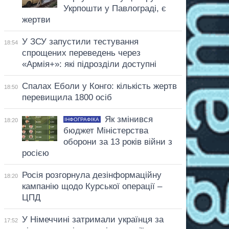
Укрпошти у Павлограді, є
жертви
У ЗСУ запустили тестування
18:54
спрощених переведень через
«Армія+»: які підрозділи доступні
Спалах Еболи у Конго: кількість жертв
18:50
перевищила 1800 осіб
Як змінився
ІНФОГРАФІКА
18:20
бюджет Міністерства
оборони за 13 років війни з
росією
Росія розгорнула дезінформаційну
18:20
кампанію щодо Курської операції –
ЦПД
У Німеччині затримали українця за
17:52