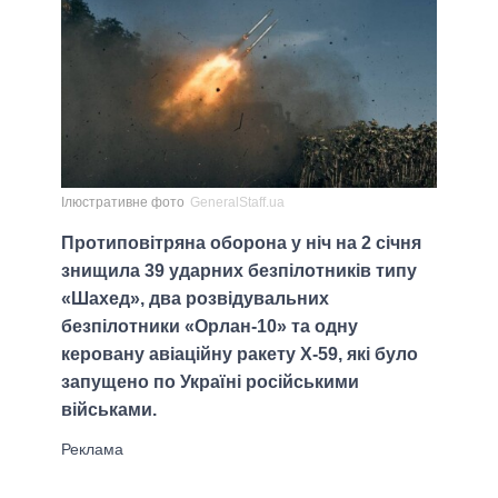
Ілюстративне фото
GeneralStaff.ua
Протиповітряна оборона у ніч на 2 січня
знищила 39 ударних безпілотників типу
«Шахед», два розвідувальних
безпілотники «Орлан-10» та одну
керовану авіаційну ракету Х-59, які було
запущено по Україні російськими
військами.