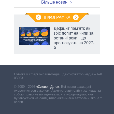
Більше новин
ІНФОГРАФІКА
Дефіцит пам’яті: як
раїні
зріс попит на чипи за
ої
останні роки і що
прогнозують на 2027-
й
Cуб'єкт у сфері онлайн-медіа. Ідентифікатор медіа – R40-
05063
© 2009—2026
«Слово і Діло»
.
Всі права захищені і
охороняються законом. Адміністрація сайту залишає за
собою право не погоджуватися з інформацією, яка
публікується на сайті, власниками або авторами якої є треті
особи.