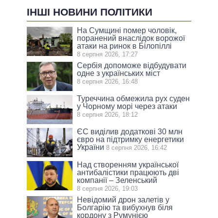
ІНШІ НОВИНИ ПОЛІТИКИ
На Сумщині помер чоловік,
поранений внаслідок ворожої
атаки на ринок в Білопіллі
8 серпня 2026, 17:27
Сербія допоможе відбудувати
одне з українських міст
8 серпня 2026, 16:48
Туреччина обмежила рух суден
у Чорному морі через атаки
8 серпня 2026, 18:12
ЄС виділив додаткові 30 млн
євро на підтримку енергетики
України
8 серпня 2026, 16:42
Над створенням української
антибалістики працюють дві
компанії – Зеленський
8 серпня 2026, 19:03
Невідомий дрон залетів у
Болгарію та вибухнув біля
кордону з Румунією