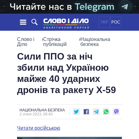
УКР
РОС
НОВИНИ
Слово і
›
Стрічка
›
Національна
Діло
публікацій
безпека
ОБIЦЯНКИ
СТРІЧКА
ПОЛІТИКА
Сили ППО за ніч
ПОДІЇ
ЕКОНОМІКА
збили над Україною
ПОЛIТИКИ
СТАТТІ
СУСПІЛЬСТВО
майже 40 ударних
ІНФОГРАФІКА
ДУМКИ
СВІТ
УСІ ПОЛІТИКИ
дронів та ракету Х-59
ОГЛЯДИ
ПРЕЗИДЕНТ І ОФІС
ВІДЕО
ДАЙДЖЕСТИ
ВЕРХОВНА РАДА
ПІДТРИМАТИ
КАБІНЕТ МІНІСТРІВ
НАЦІОНАЛЬНА БЕЗПЕКА
2 січня 2023, 09:45
ГОЛОВИ ОБЛАДМІНІСТРАЦІЙ
ПОРІВНЯННЯ ПОЛІТИКІВ
МЕРИ МІСТ
Читати російською
ВСІ ПЕРСОНИ