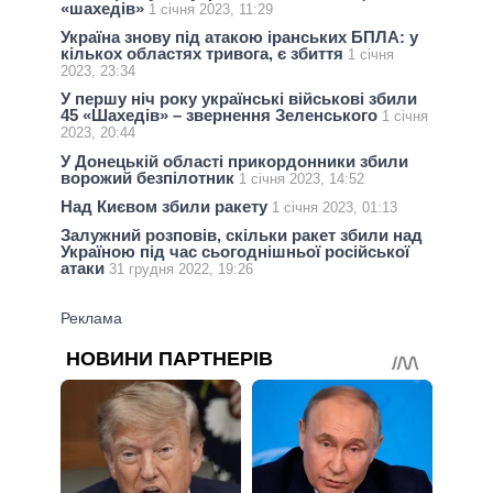
«шахедів»
1 січня 2023, 11:29
Україна знову під атакою іранських БПЛА: у
кількох областях тривога, є збиття
1 січня
2023, 23:34
У першу ніч року українські військові збили
45 «Шахедів» – звернення Зеленського
1 січня
2023, 20:44
У Донецькій області прикордонники збили
ворожий безпілотник
1 січня 2023, 14:52
Над Києвом збили ракету
1 січня 2023, 01:13
Залужний розповів, скільки ракет збили над
Україною під час сьогоднішньої російської
атаки
31 грудня 2022, 19:26