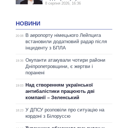
8 серпня 2026, 16:36
НОВИНИ
В аеропорту німецького Лейпцига
20:08
встановили додатковий радар після
інциденту з БПЛА
Окупанти атакували чотири райони
19:36
Дніпропетровщини, є жертви і
поранені
Над створенням української
19:03
антибалістики працюють дві
компанії – Зеленський
У ДПСУ розповіли про ситуацію на
18:23
кордоні з Білоруссю