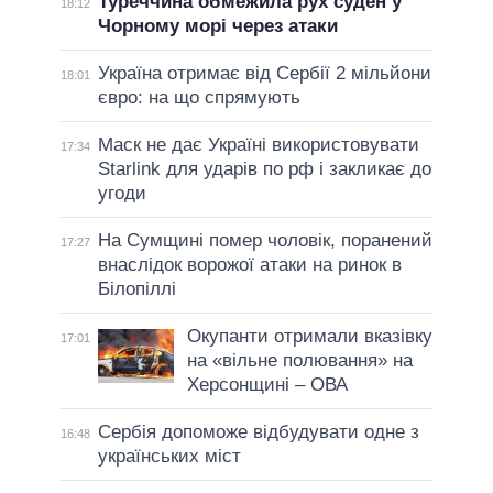
Туреччина обмежила рух суден у
18:12
Чорному морі через атаки
Україна отримає від Сербії 2 мільйони
18:01
євро: на що спрямують
Маск не дає Україні використовувати
17:34
Starlink для ударів по рф і закликає до
угоди
На Сумщині помер чоловік, поранений
17:27
внаслідок ворожої атаки на ринок в
Білопіллі
Окупанти отримали вказівку
17:01
на «вільне полювання» на
Херсонщині – ОВА
Сербія допоможе відбудувати одне з
16:48
українських міст