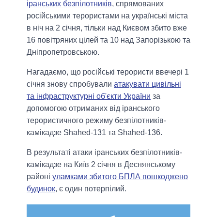
іранських безпілотників
, спрямованих
російськими терористами на українські міста
в ніч на 2 січня, тільки над Києвом збито вже
16 повітряних цілей та 10 над Запорізькою та
Дніпропетровською.
Нагадаємо, що російські терористи ввечері 1
січня знову спробували
атакувати цивільні
та інфраструктурні об'єкти України
за
допомогою отриманих від іранського
терористичного режиму безпілотників-
камікадзе Shahed-131 та Shahed-136.
В результаті атаки іранських безпілотників-
камікадзе на Київ 2 січня в Деснянському
районі
уламками збитого БПЛА пошкоджено
будинок
, є один потерпілий.