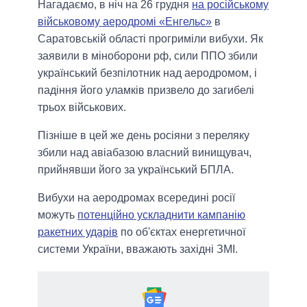
Нагадаємо, в ніч на 26 грудня
на російському
військовому аеродромі «Енгельс»
в
Саратовській області прогриміли вибухи. Як
заявили в міноборони рф, сили ППО збили
український безпілотник над аеродромом, і
падіння його уламків призвело до загибелі
трьох військових.
Пізніше в цей же день росіяни з переляку
збили над авіабазою власний винищувач,
прийнявши його за український БПЛА.
Вибухи на аеродромах всередині росії
можуть
потенційно ускладнити кампанію
ракетних ударів
по об'єктах енергетичної
системи України, вважають західні ЗМІ.