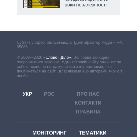
роки незалежності
Cуб'єкт у сфері онлайн-медіа. Ідентифікатор медіа – R40-
05063
© 2009—2026
«Слово і Діло»
.
Всі права захищені і
охороняються законом. Адміністрація сайту залишає за
собою право не погоджуватися з інформацією, яка
публікується на сайті, власниками або авторами якої є треті
особи.
УКР
РОС
ПРО НАС
КОНТАКТИ
ПРАВИЛА
МОНІТОРИНГ
ТЕМАТИКИ