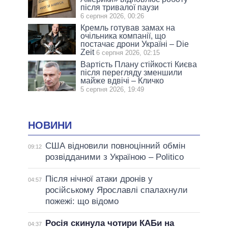
після тривалої паузи
6 серпня 2026, 00:26
Кремль готував замах на
очільника компанії, що
постачає дрони Україні – Die
Zeit
6 серпня 2026, 02:15
Вартість Плану стійкості Києва
після перегляду зменшили
майже вдвічі – Кличко
5 серпня 2026, 19:49
НОВИНИ
США відновили повноцінний обмін
09:12
розвідданими з Україною – Politico
Після нічної атаки дронів у
04:57
російському Ярославлі спалахнули
пожежі: що відомо
Росія скинула чотири КАБи на
04:37