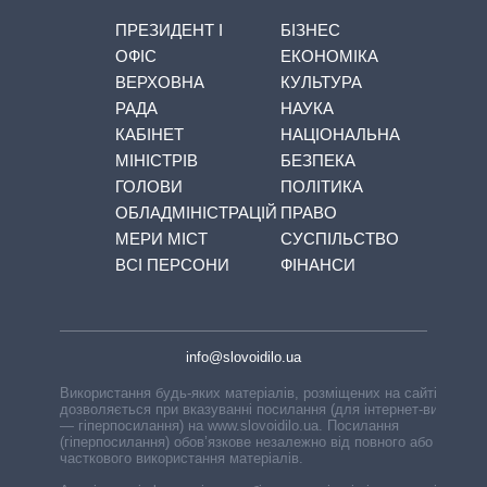
ПРЕЗИДЕНТ І
БІЗНЕС
ОФІС
ЕКОНОМІКА
ВЕРХОВНА
КУЛЬТУРА
РАДА
НАУКА
КАБІНЕТ
НАЦІОНАЛЬНА
МІНІСТРІВ
БЕЗПЕКА
ГОЛОВИ
ПОЛІТИКА
ОБЛАДМІНІСТРАЦІЙ
ПРАВО
МЕРИ МІСТ
СУСПІЛЬСТВО
ВСІ ПЕРСОНИ
ФІНАНСИ
info@slovoidilo.ua
Використання будь-яких матеріалів, розміщених на сайті,
дозволяється при вказуванні посилання (для інтернет-видань
— гіперпосилання) на www.slovoidilo.ua. Посилання
(гіперпосилання) обов’язкове незалежно від повного або
часткового використання матеріалів.