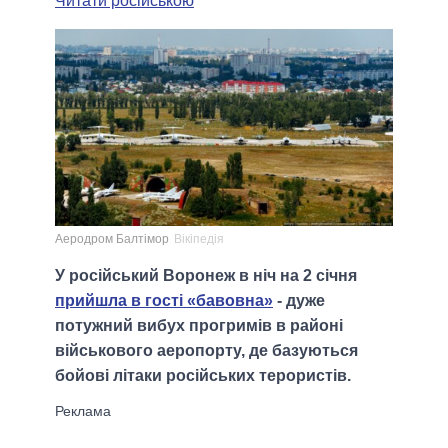
Читати російською
Аеродром Балтімор
Вікіпедія
У російський Воронеж в ніч на 2 січня
прийшла в гості «бавовна»
- дуже
потужний вибух прогримів в районі
військового аеропорту, де базуються
бойові літаки російських терористів.