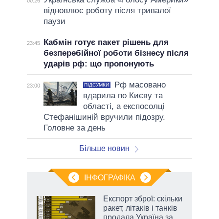
00:26
відновлює роботу після тривалої
паузи
Кабмін готує пакет рішень для
23:45
безперебійної роботи бізнесу після
ударів рф: що пропонують
Рф масовано
ПІДСУМКИ
23:00
вдарила по Києву та
області, а експосолці
Стефанішиній вручили підозру.
Головне за день
Більше новин
ІНФОГРАФІКА
Експорт зброї: скільки
 за
ракет, літаків і танків
асть
продала Україна за