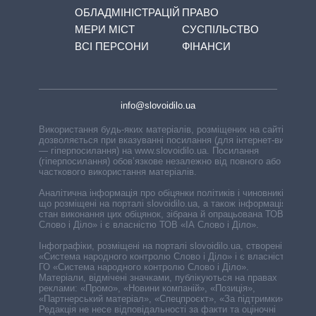
ОБЛАДМІНІСТРАЦІЙ
ПРАВО
МЕРИ МІСТ
СУСПІЛЬСТВО
ВСІ ПЕРСОНИ
ФІНАНСИ
info@slovoidilo.ua
Використання будь-яких матеріалів, розміщених на сайті,
дозволяється при вказуванні посилання (для інтернет-видань
— гіперпосилання) на www.slovoidilo.ua. Посилання
(гіперпосилання) обов’язкове незалежно від повного або
часткового використання матеріалів.
Аналітична інформація про обіцянки політиків і чиновників,
що розміщені на порталі slovoidilo.ua, а також інформація про
стан виконання цих обіцянок, зібрана й опрацьована ТОВ «ІА
Слово і Діло» і є власністю ТОВ «ІА Слово і Діло».
Інфографіки, розміщені на порталі slovoidilo.ua, створені ГО
«Система народного контролю Слово і Діло» і є власністю
ГО «Система народного контролю Слово і Діло».
Матеріали, відмічені значками, публікуються на правах
реклами: «Промо», «Новини компаній», «Позиція»,
«Партнерський матеріал», «Спецпроєкт», «За підтримки».
Редакція не несе відповідальності за факти та оціночні