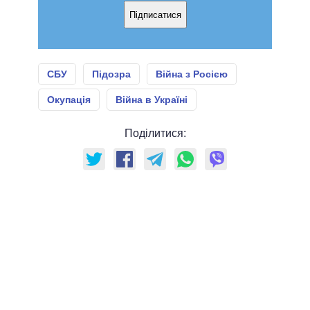
Підписатися
СБУ
Підозра
Війна з Росією
Окупація
Війна в Україні
Поділитися: