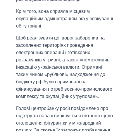
Крім того, вона сприяла місцевим
окупаційним адміністраціям рф у блокуванні
обігу гривні.
Щоб реалізувати це, ворог заборонив на
захоплених територіях проведення
електронних операцій і готівкових
розрахунків у гривні, а також унеможливив
інкасацію української валюти. Отримані
таким чином «рубльові» надходження до
бюджету рф були спрямовані на
фінансування потреб воєнно-промислового
комплексу та окупаційних угруповань.
Голові центробанку росії повідомлено про
підозру та наразі вирішується питання щодо
оголошення фігурантки у міжнародний
розшук. За скоєне їх загрожує позбавлення