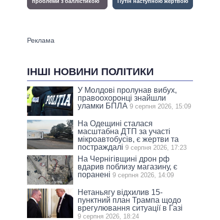
ІНШІ НОВИНИ ПОЛІТИКИ
У Молдові пролунав вибух,
правоохоронці знайшли
уламки БПЛА
9 серпня 2026, 15:09
На Одещині сталася
масштабна ДТП за участі
мікроавтобусів, є жертви та
постраждалі
9 серпня 2026, 17:23
На Чернігівщині дрон рф
вдарив поблизу магазину, є
поранені
9 серпня 2026, 14:09
Нетаньягу відхилив 15-
пунктний план Трампа щодо
врегулювання ситуації в Газі
9 серпня 2026, 18:24