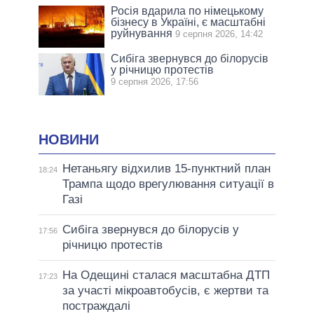
Росія вдарила по німецькому
бізнесу в Україні, є масштабні
руйнування
9 серпня 2026, 14:42
Сибіга звернувся до білорусів
у річницю протестів
9 серпня 2026, 17:56
НОВИНИ
Нетаньягу відхилив 15-пунктний план
18:24
Трампа щодо врегулювання ситуації в
Газі
Сибіга звернувся до білорусів у
17:56
річницю протестів
На Одещині сталася масштабна ДТП
17:23
за участі мікроавтобусів, є жертви та
постраждалі