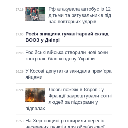
Рф атакувала автобус із 12
17:19
дітьми та рятувальників під
час повторних ударів
Росія знищила гуманітарний склад
17:06
ВООЗ у Дніпрі
Російські війська створили нові зони
16:43
контролю біля кордону України
У Косові депутатка закидала прем’єра
16:29
яйцями
Лісові пожежі в Європі: у
16:24
Франції заарештували сотні
людей за підозрами у
підпалах
На Херсонщині розширили перелік
15:53
населених пунктів для обов'язкової