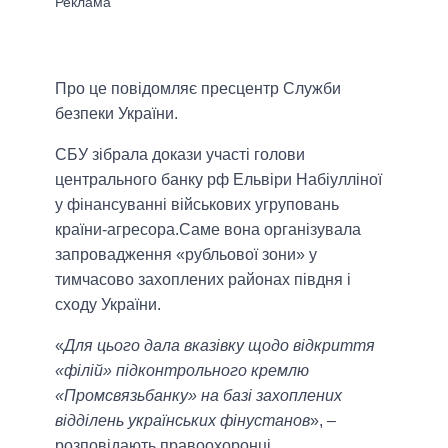
Про це повідомляє пресцентр Служби
безпеки України.
СБУ зібрала докази участі голови
центрального банку рф Ельвіри Набіулліної
у фінансуванні військових угруповань
країни-агресора.Саме вона організувала
запровадження «рубльової зони» у
тимчасово захоплених районах півдня і
сходу України.
«
Для цього дала вказівку щодо відкриття
«філій» підконтрольного кремлю
«Промсвязьбанку» на базі захоплених
відділень українських фінустанов
», –
розповідають правоохоронці.