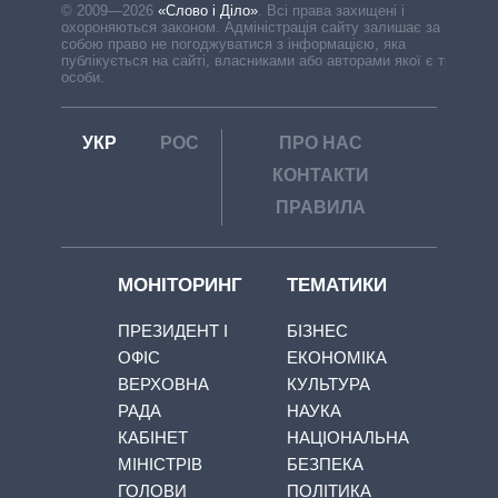
© 2009—2026
«Слово і Діло»
.
Всі права захищені і
охороняються законом. Адміністрація сайту залишає за
собою право не погоджуватися з інформацією, яка
публікується на сайті, власниками або авторами якої є треті
особи.
УКР
РОС
ПРО НАС
КОНТАКТИ
ПРАВИЛА
МОНІТОРИНГ
ТЕМАТИКИ
ПРЕЗИДЕНТ І
БІЗНЕС
ОФІС
ЕКОНОМІКА
ВЕРХОВНА
КУЛЬТУРА
РАДА
НАУКА
КАБІНЕТ
НАЦІОНАЛЬНА
МІНІСТРІВ
БЕЗПЕКА
ГОЛОВИ
ПОЛІТИКА