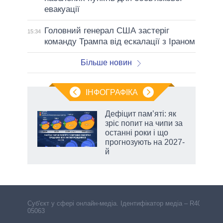
евакуації
Головний генерал США застеріг
15:34
команду Трампа від ескалації з Іраном
Більше новин
ІНФОГРАФІКА
Дефіцит пам’яті: як
ть
зріс попит на чипи за
останні роки і що
прогнозують на 2027-
й
Cуб'єкт у сфері онлайн-медіа. Ідентифікатор медіа – R40-
05063