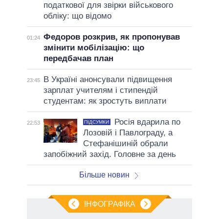
податкової для звірки військового
обліку: що відомо
Федоров розкрив, як пропонував
01:24
змінити мобілізацію: що
передбачав план
В Україні анонсували підвищення
23:45
зарплат учителям і стипендій
студентам: як зростуть виплати
Росія вдарила по
ПІДСУМКИ
22:53
Лозовій і Павлограду, а
Стефанішиній обрали
запобіжний захід. Головне за день
Більше новин
ІНФОГРАФІКА