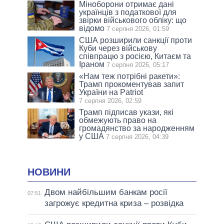
Міноборони отримає дані
українців з податкової для
звірки військового обліку: що
відомо
7 серпня 2026, 01:59
США розширили санкції проти
Куби через військову
співпрацю з росією, Китаєм та
Іраном
7 серпня 2026, 05:17
«Нам теж потрібні ракети»:
Трамп прокоментував запит
України на Patriot
7 серпня 2026, 02:59
Трамп підписав укази, які
обмежують право на
громадянство за народженням
у США
7 серпня 2026, 04:39
НОВИНИ
Двом найбільшим банкам росії
07:51
загрожує кредитна криза – розвідка