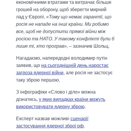
економічними втратами та витрачає більше
грошей на оборону, щоб зберегти мирний
лад у Європі.
«Тому що немає гарантії, що
росія не нападе на інші країни. Ми робимо
все, щоб не допустити прямої війни між
росією та НАТО. У такому конфлікті були б
лише ті, хто програв»
, – зазначив Шольц.
Нагадаємо, напередодні володимир путін
заявив, що
на сьогоднішній день наростає
загроза ядерної війни
, але росія не застосує
таку зброю першою.
З інфографіки «Слово і діло» можна
дізнатись,
у яких випадках країни можуть
використовувати ядерну зброю
.
Експерт назвав можливі
сценарії
застосування ядерної зброї рф
.