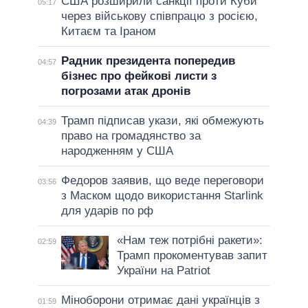
США розширили санкції проти Куби
05:17
через військову співпрацю з росією,
Китаєм та Іраном
Радник президента попередив
04:57
бізнес про фейкові листи з
погрозами атак дронів
Трамп підписав укази, які обмежують
04:39
право на громадянство за
народженням у США
Федоров заявив, що веде переговори
03:56
з Маском щодо використання Starlink
для ударів по рф
«Нам теж потрібні ракети»:
02:59
Трамп прокоментував запит
України на Patriot
Міноборони отримає дані українців з
01:59