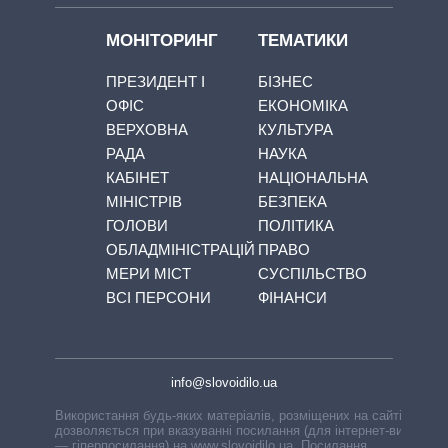
МОНІТОРИНГ
ТЕМАТИКИ
ПРЕЗИДЕНТ І
БІЗНЕС
ОФІС
ЕКОНОМІКА
ВЕРХОВНА
КУЛЬТУРА
РАДА
НАУКА
КАБІНЕТ
НАЦІОНАЛЬНА
МІНІСТРІВ
БЕЗПЕКА
ГОЛОВИ
ПОЛІТИКА
ОБЛАДМІНІСТРАЦІЙ
ПРАВО
МЕРИ МІСТ
СУСПІЛЬСТВО
ВСІ ПЕРСОНИ
ФІНАНСИ
info@slovoidilo.ua
Використання будь-яких матеріалів, розміщених на сайті,
дозволяється при вказуванні посилання (для інтернет-видань
— гіперпосилання) на www.slovoidilo.ua. Посилання