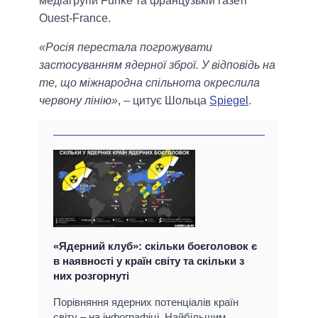
медіагрупи Funke та французькій газеті
Ouest-France.
«Росія перестала погрожувати
застосуванням ядерної зброї. У відповідь на
те, що міжнародна спільнота окреслила
червону лінію»
, – цитує Шольца
Spiegel
.
«Ядерний клуб»: скільки боєголовок є
в наявності у країн світу та скільки з
них розгорнуті
Порівняння ядерних потенціалів країн
світу – на інфографіці. Найбільшим