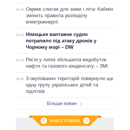
Окремі списки для зими і літа: Кабмін
21:49
змінить правила розподілу
електроенергії
Німецьке вантажне судно
21:29
потрапило під атаку дронів у
Чорному морі – DW
Росія у липні збільшила видобуток
21:25
нафти та газового конденсату – ЗМІ
З окупованих територій повернули ще
20:46
одну групу українських дітей та
підлітків
Більше новин
ІНФОГРАФІКА