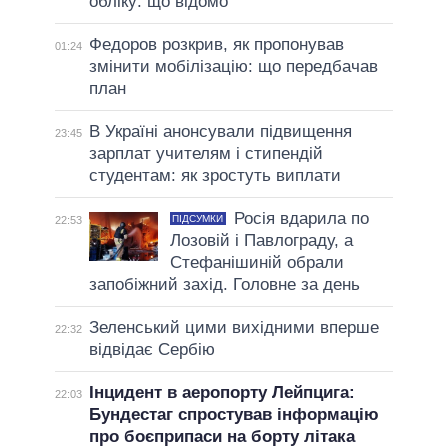
обліку: що відомо
Федоров розкрив, як пропонував
01:24
змінити мобілізацію: що передбачав
план
В Україні анонсували підвищення
23:45
зарплат учителям і стипендій
студентам: як зростуть виплати
Росія вдарила по
ПІДСУМКИ
22:53
Лозовій і Павлограду, а
Стефанішиній обрали
запобіжний захід. Головне за день
Зеленський цими вихідними вперше
22:32
відвідає Сербію
Інцидент в аеропорту Лейпцига:
22:03
Бундестаг спростував інформацію
про боєприпаси на борту літака