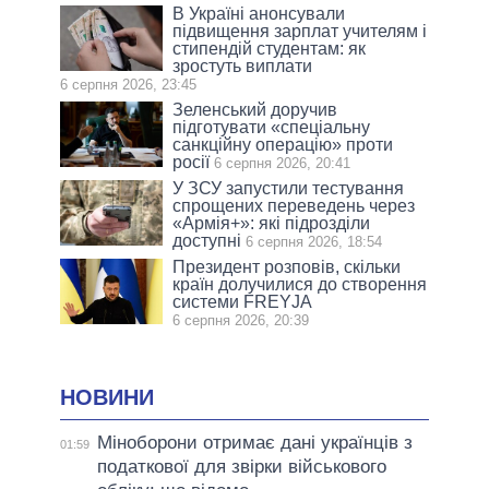
В Україні анонсували
підвищення зарплат учителям і
стипендій студентам: як
зростуть виплати
6 серпня 2026, 23:45
Зеленський доручив
підготувати «спеціальну
санкційну операцію» проти
росії
6 серпня 2026, 20:41
У ЗСУ запустили тестування
спрощених переведень через
«Армія+»: які підрозділи
доступні
6 серпня 2026, 18:54
Президент розповів, скільки
країн долучилися до створення
системи FREYJA
6 серпня 2026, 20:39
НОВИНИ
Міноборони отримає дані українців з
01:59
податкової для звірки військового