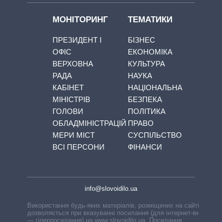
МОНІТОРИНГ
ТЕМАТИКИ
ПРЕЗИДЕНТ І
БІЗНЕС
ОФІС
ЕКОНОМІКА
ВЕРХОВНА
КУЛЬТУРА
РАДА
НАУКА
КАБІНЕТ
НАЦІОНАЛЬНА
МІНІСТРІВ
БЕЗПЕКА
ГОЛОВИ
ПОЛІТИКА
ОБЛАДМІНІСТРАЦІЙ
ПРАВО
МЕРИ МІСТ
СУСПІЛЬСТВО
ВСІ ПЕРСОНИ
ФІНАНСИ
info@slovoidilo.ua
Використання будь-яких матеріалів, розміщених на сайті,
дозволяється при вказуванні посилання (для інтернет-видань
— гіперпосилання) на www.slovoidilo.ua. Посилання