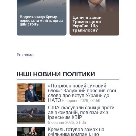
ІНШІ НОВИНИ ПОЛІТИКИ
«Потрібен новий силовий
блок»: Залужний пояснив свої
слова про вступ України до
НАТО
6 серпня 2026, 02:59
США скасували санкції проти
авіакомпаній, пов'язаних з
іранським КВІР
5 серпня 2026, 21:35
Кремль готував замах на
очільника компанії, що