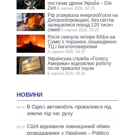
постачає дрони Україні – Die
Zeit
6 серпня 2026, 02:15
Рф атакувала енергооб'єкти на
Дніпропетровщині, без світла
залишилися понад 120 тисяч
сімей
5 серпня 2026, 20:25
Росія скинула чотири КАБи на
Суми: є поранені, пошкоджено
ТЦ і багатоповерхівки
6 серпня 2026, 04:37
Українська служба «Голосу
Америки» відновлює роботу
після тривалої паузи
6 серпня 2026, 00:26
НОВИНИ
В Одесі автомобіль провалився під
09:44
землю під час руху
США відновили повноцінний обмін
09:12
розвідданими з Україною – Politico