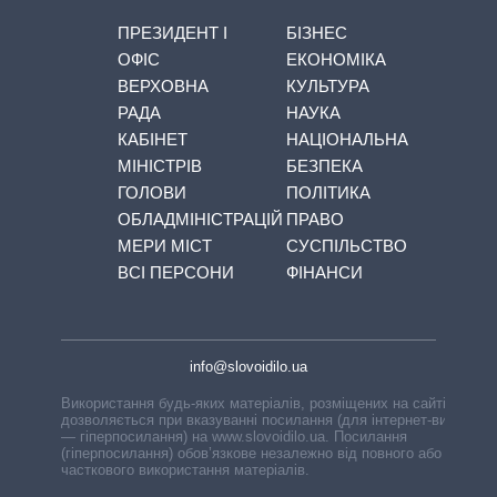
ПРЕЗИДЕНТ І
БІЗНЕС
ОФІС
ЕКОНОМІКА
ВЕРХОВНА
КУЛЬТУРА
РАДА
НАУКА
КАБІНЕТ
НАЦІОНАЛЬНА
МІНІСТРІВ
БЕЗПЕКА
ГОЛОВИ
ПОЛІТИКА
ОБЛАДМІНІСТРАЦІЙ
ПРАВО
МЕРИ МІСТ
СУСПІЛЬСТВО
ВСІ ПЕРСОНИ
ФІНАНСИ
info@slovoidilo.ua
Використання будь-яких матеріалів, розміщених на сайті,
дозволяється при вказуванні посилання (для інтернет-видань
— гіперпосилання) на www.slovoidilo.ua. Посилання
(гіперпосилання) обов’язкове незалежно від повного або
часткового використання матеріалів.