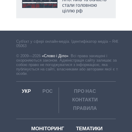
стали головною
ціллю рф
Cуб'єкт у сфері онлайн-медіа. Ідентифікатор медіа – R40-
05063
© 2009—2026
«Слово і Діло»
.
Всі права захищені і
охороняються законом. Адміністрація сайту залишає за
собою право не погоджуватися з інформацією, яка
публікується на сайті, власниками або авторами якої є треті
особи.
УКР
РОС
ПРО НАС
КОНТАКТИ
ПРАВИЛА
МОНІТОРИНГ
ТЕМАТИКИ