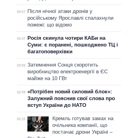
Після нічної атаки дронів у
04:57
російському Ярославлі спалахнули
пожежі: що відомо
Росія скинула чотири КАБи на
04:37
Суми: є поранені, пошкоджено ТЦ і
багатоповерхівки
Затемнення Сонця скоротить
03:59
виробництво електроенергії в ЄС
майже на 10 ГВт
«Потрібен новий силовий блок»:
02:59
Залужний пояснив свої слова про
вступ України до НАТО
Кремль готував замах на
02:15
очільника компанії, що
постачає дрони Україні –