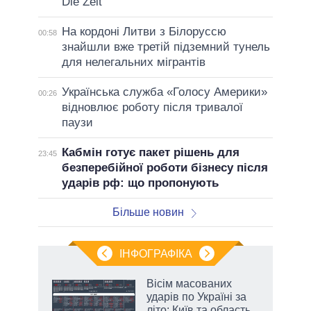
Die Zeit
На кордоні Литви з Білоруссю
00:58
знайшли вже третій підземний тунель
для нелегальних мігрантів
Українська служба «Голосу Америки»
00:26
відновлює роботу після тривалої
паузи
Кабмін готує пакет рішень для
23:45
безперебійної роботи бізнесу після
ударів рф: що пропонують
Більше новин
ІНФОГРАФІКА
Вісім масованих
раїні
ударів по Україні за
ої
літо: Київ та область