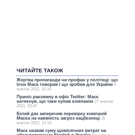
ЧИТАЙТЕ ТАКОЖ
Жертва пропаганди чи профан у політиці: що
Ілон Маск говорив і що зробив для України
4
жовтня 2022, 15:10
Приніс раковину в офіс Twitter: Маск
натякнув, що таки купив компанію
27 жовтня
2022, 03:47
Білий дім заперечив перевірку компаній
Маска на наявність загроз нацбезпеці
26
жовтня 2022, 13:19
Маск назвав суму щомісячних витрат на
обслуговування Starlink в Україні