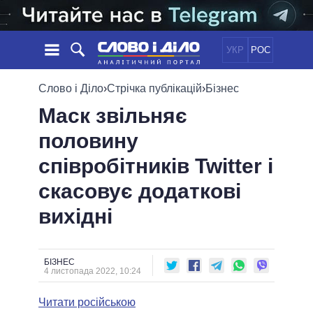
УКР
РОС
НОВИНИ
Слово і Діло
›
Стрічка публікацій
›
Бізнес
Маск звільняє
ОБIЦЯНКИ
СТРІЧКА
ПОЛІТИКА
половину
ПОДІЇ
ЕКОНОМІКА
ПОЛIТИКИ
співробітників Twitter і
СТАТТІ
СУСПІЛЬСТВО
ІНФОГРАФІКА
ДУМКИ
СВІТ
УСІ ПОЛІТИКИ
скасовує додаткові
ОГЛЯДИ
ПРЕЗИДЕНТ І ОФІС
вихідні
ВІДЕО
ДАЙДЖЕСТИ
ВЕРХОВНА РАДА
ПІДТРИМАТИ
КАБІНЕТ МІНІСТРІВ
ГОЛОВИ ОБЛАДМІНІСТРАЦІЙ
БІЗНЕС
ПОРІВНЯННЯ ПОЛІТИКІВ
4 листопада 2022, 10:24
МЕРИ МІСТ
Читати російською
ВСІ ПЕРСОНИ