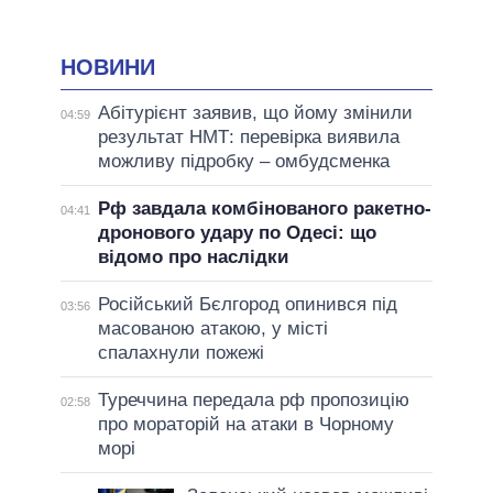
НОВИНИ
Абітурієнт заявив, що йому змінили
04:59
результат НМТ: перевірка виявила
можливу підробку – омбудсменка
Рф завдала комбінованого ракетно-
04:41
дронового удару по Одесі: що
відомо про наслідки
Російський Бєлгород опинився під
03:56
масованою атакою, у місті
спалахнули пожежі
Туреччина передала рф пропозицію
02:58
про мораторій на атаки в Чорному
морі