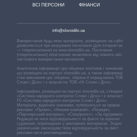
ВСІ ПЕРСОНИ
ФІНАНСИ
info@slovoidilo.ua
Використання будь-яких матеріалів, розміщених на сайті,
дозволяється при вказуванні посилання (для інтернет-видань
— гіперпосилання) на www.slovoidilo.ua. Посилання
(гіперпосилання) обов’язкове незалежно від повного або
часткового використання матеріалів.
Аналітична інформація про обіцянки політиків і чиновників,
що розміщені на порталі slovoidilo.ua, а також інформація про
стан виконання цих обіцянок, зібрана й опрацьована ТОВ «ІА
Слово і Діло» і є власністю ТОВ «ІА Слово і Діло».
Інфографіки, розміщені на порталі slovoidilo.ua, створені ГО
«Система народного контролю Слово і Діло» і є власністю
ГО «Система народного контролю Слово і Діло».
Матеріали, відмічені значками, публікуються на правах
реклами: «Промо», «Новини компаній», «Позиція»,
«Партнерський матеріал», «Спецпроєкт», «За підтримки».
Редакція не несе відповідальності за факти та оціночні
судження, оприлюднені у рекламних матеріалах. Згідно з
українським законодавством відповідальність за зміст
реклами несе рекламодавець.