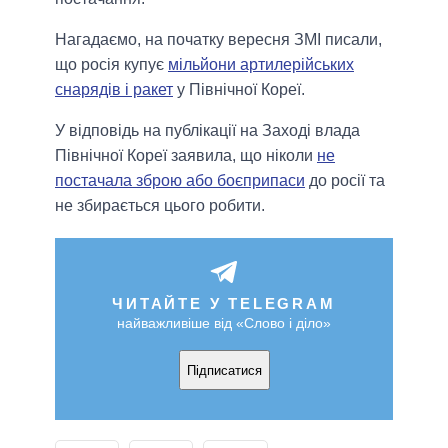
Нагадаємо, на початку вересня ЗМІ писали,
що росія купує
мільйони артилерійських
снарядів і ракет
у Північної Кореї.
У відповідь на публікації на Заході влада
Північної Кореї заявила, що ніколи
не
постачала зброю або боєприпаси
до росії та
не збирається цього робити.
ЧИТАЙТЕ У TELEGRAM
найважливіше від «Слово і діло»
Підписатися