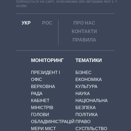
публікується на сайті, власниками або авторами якої є треті
особи.
УКР
РОС
ПРО НАС
КОНТАКТИ
ПРАВИЛА
МОНІТОРИНГ
ТЕМАТИКИ
ПРЕЗИДЕНТ І
БІЗНЕС
ОФІС
ЕКОНОМІКА
ВЕРХОВНА
КУЛЬТУРА
РАДА
НАУКА
КАБІНЕТ
НАЦІОНАЛЬНА
МІНІСТРІВ
БЕЗПЕКА
ГОЛОВИ
ПОЛІТИКА
ОБЛАДМІНІСТРАЦІЙ
ПРАВО
МЕРИ МІСТ
СУСПІЛЬСТВО