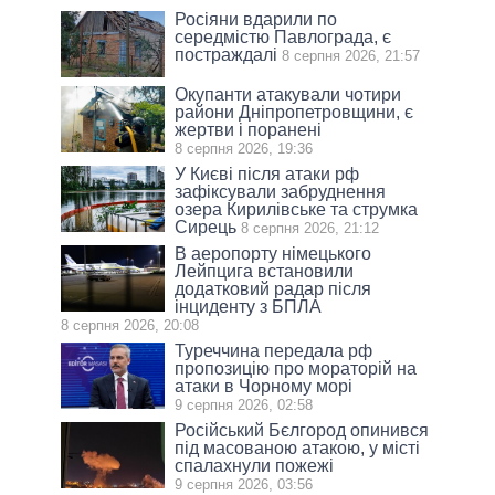
Росіяни вдарили по
середмістю Павлограда, є
постраждалі
8 серпня 2026, 21:57
Окупанти атакували чотири
райони Дніпропетровщини, є
жертви і поранені
8 серпня 2026, 19:36
У Києві після атаки рф
зафіксували забруднення
озера Кирилівське та струмка
Сирець
8 серпня 2026, 21:12
В аеропорту німецького
Лейпцига встановили
додатковий радар після
інциденту з БПЛА
8 серпня 2026, 20:08
Туреччина передала рф
пропозицію про мораторій на
атаки в Чорному морі
9 серпня 2026, 02:58
Російський Бєлгород опинився
під масованою атакою, у місті
спалахнули пожежі
9 серпня 2026, 03:56