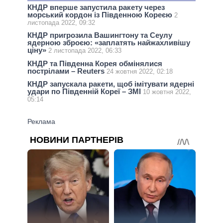
КНДР вперше запустила ракету через
морський кордон із Південною Кореєю
2
листопада 2022, 09:32
КНДР пригрозила Вашингтону та Сеулу
ядерною зброєю: «заплатять найжахливішу
ціну»
2 листопада 2022, 06:33
КНДР та Південна Корея обмінялися
пострілами – Reuters
24 жовтня 2022, 02:18
КНДР запускала ракети, щоб імітувати ядерні
удари по Південній Кореї – ЗМІ
10 жовтня 2022,
05:14