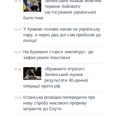
Зеленський назвав можливі
02:31
терміни бойового
застосування української
балістики
У Кракові чоловік напав на українську
01:53
пару, а через два дні сам прийшов до
поліції
На Буковині стався землетрус: де
00:55
зафіксували поштовхи
«Вражаючі втрати»:
00:41
Зеленський оцінив
результати 40-денної
операції проти рф
Іспанська розвідка попередила про
23:55
нову спробу масового прориву
мігрантів до Сеути