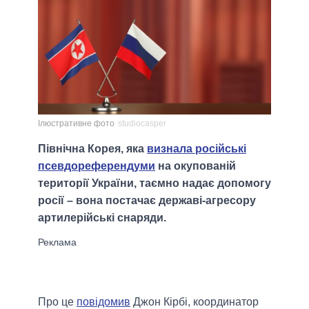
Ілюстративне фото
studiocasper
Північна Корея, яка
визнала російські
псевдореферендуми
на окупованій
території України, таємно надає допомогу
росії – вона постачає державі-агресору
артилерійські снаряди.
Про це
повідомив
Джон Кірбі, координатор