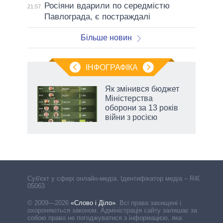
Росіяни вдарили по середмістю
21:57
Павлограда, є постраждалі
Більше новин
ІНФОГРАФІКА
Як змінився бюджет
ть
Міністерства
оборони за 13 років
війни з росією
Cуб'єкт у сфері онлайн-медіа. Ідентифікатор медіа – R40-
05063
© 2009—2026
«Слово і Діло»
.
Всі права захищені і
охороняються законом. Адміністрація сайту залишає за
собою право не погоджуватися з інформацією, яка