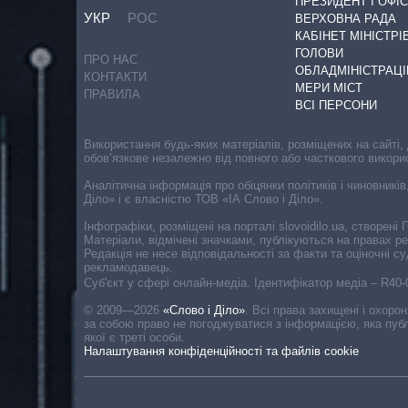
ПРЕЗИДЕНТ І ОФІС
УКР
РОС
ВЕРХОВНА РАДА
КАБІНЕТ МІНІСТРІ
ГОЛОВИ
ПРО НАС
ОБЛАДМІНІСТРАЦІ
КОНТАКТИ
МЕРИ МІСТ
ПРАВИЛА
ВСІ ПЕРСОНИ
Використання будь-яких матеріалів, розміщених на сайті,
обов’язкове незалежно від повного або часткового викори
Аналітична інформація про обіцянки політиків і чиновників
Діло» і є власністю ТОВ «ІА Слово і Діло».
Інфографіки, розміщені на порталі slovoidilo.ua, створен
Матеріали, відмічені значками, публікуються на правах р
Редакція не несе відповідальності за факти та оціночні 
рекламодавець.
Cуб'єкт у сфері онлайн-медіа. Ідентифікатор медіа – R40
© 2009—2026
«Слово і Діло»
.
Всі права захищені і охоро
за собою право не погоджуватися з інформацією, яка публ
якої є треті особи.
Налаштування конфіденційності та файлів cookie