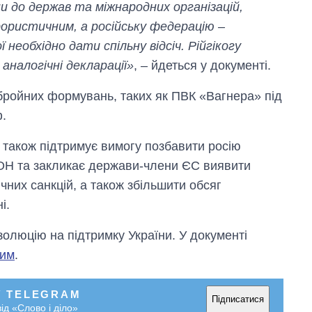
 до держав та міжнародних організацій,
рористичним, а російську федерацію –
необхідно дати спільну відсіч. Рійгікогу
аналогічні декларації»
, – йдеться у документі.
бройних формувань, таких як ПВК «Вагнера» під
ф.
у також підтримує вимогу позбавити росію
ООН та закликає держави-члени ЄС виявити
чних санкцій, а також збільшити обсяг
і.
люцію на підтримку України. У документі
ним
.
У TELEGRAM
Підписатися
ід «Слово і діло»