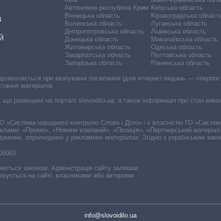
Автономна республіка Крим
Київська область
Вінницька область
Кіровоградська област
В
Волинська область
Луганська область
Дніпропетровська область
Львівська область
Й
Донецька область
Миколаївська область
Житомирська область
Одеська область
Закарпатська область
Полтавська область
Запорізька область
Рівненська область
 дозволяється при вказуванні посилання (для інтернет-видань — гіперпоси
стання матеріалів.
, що розміщені на порталі slovoidilo.ua, а також інформація про стан вик
і ГО «Система народного контролю Слово і Діло» і є власністю ГО «Систе
еклами: «Промо», «Новини компаній», «Позиція», «Партнерський матеріал
судження, оприлюднені у рекламних матеріалах. Згідно з українським зак
-05063
няються законом. Адміністрація сайту залишає
ікується на сайті, власниками або авторами
info@slovoidilo.ua