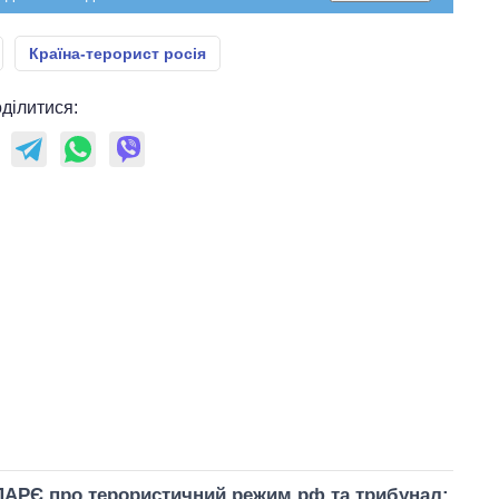
Країна-терорист росія
ділитися:
ПАРЄ про терористичний режим рф та трибунал: