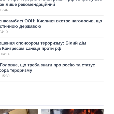
рок лише рекомендаційний
12:46
енасамблеї ООН: Кислиця вкотре наголосив, що
истичною державою
04:10
ошення спонсором тероризму: Білий дім
 Конгресом санкції проти рф
 04:14
 Головне, що треба знати про росію та статус
сора тероризму
 15:30