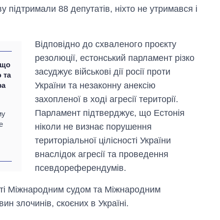
ву підтримали 88 депутатів, ніхто не утримався і
Відповідно до схваленого проєкту
резолюції, естонський парламент різко
 що
засуджує військові дії росії проти
 та
України та незаконну анексію
ра
захопленої в ході агресії території.
Парламент підтверджує, що Естонія
му
е
ніколи не визнає порушення
територіальної цілісності України
внаслідок агресії та проведення
псевдореферендумів.
Як зменшилася
кількість
аті Міжнародним судом та Міжнародним
медзакладів в
ин злочинів, скоєних в Україні.
Україні за роки
вторгнення