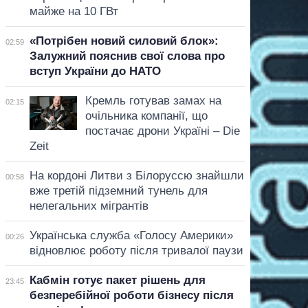
майже на 10 ГВт
«Потрібен новий силовий блок»:
02:59
Залужний пояснив свої слова про
вступ України до НАТО
Кремль готував замах на
02:15
очільника компанії, що
постачає дрони Україні – Die
Zeit
На кордоні Литви з Білоруссю знайшли
00:58
вже третій підземний тунель для
нелегальних мігрантів
Українська служба «Голосу Америки»
00:26
відновлює роботу після тривалої паузи
Кабмін готує пакет рішень для
23:45
безперебійної роботи бізнесу після