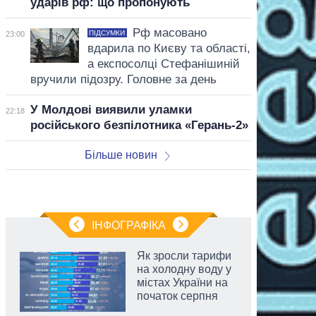
ударів рф: що пропонують
Рф масовано
ПІДСУМКИ
23:00
вдарила по Києву та області,
а експосолці Стефанішиній
вручили підозру. Головне за день
У Молдові виявили уламки
22:18
російського безпілотника «Герань-2»
Більше новин
ІНФОГРАФІКА
Як зросли тарифи
на холодну воду у
містах України на
початок серпня