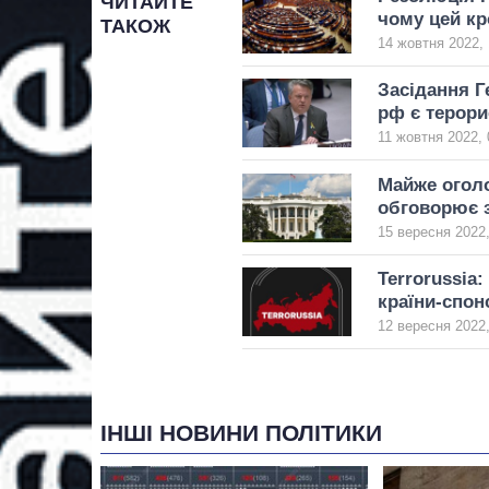
ЧИТАЙТЕ
чому цей к
ТАКОЖ
14 жовтня 2022, 
Засідання Г
рф є терор
11 жовтня 2022, 
Майже огол
обговорює з
15 вересня 2022,
Terrorussia:
країни-спон
12 вересня 2022,
ІНШІ НОВИНИ ПОЛІТИКИ