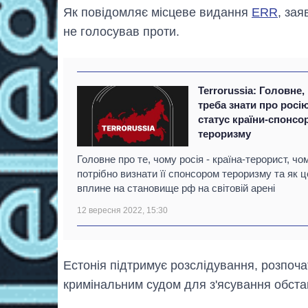
Як повідомляє місцеве видання
ERR
, зая
не голосував проти.
Terrorussia: Головне,
треба знати про росію
статус країни-спонсо
тероризму
Головне про те, чому росія - країна-терорист, чо
потрібно визнати її спонсором тероризму та як ц
вплине на становище рф на світовій арені
12 вересня 2022, 15:30
Естонія підтримує розслідування, розпоч
кримінальним судом для з'ясування обстав