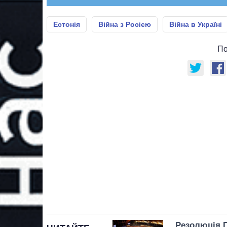
Естонія
Війна з Росією
Війна в Україні
По
Резолюція 