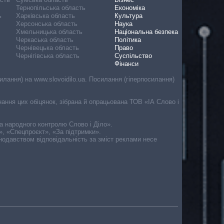
Тернопільська область
Економіка
ь
Харківська область
Культура
Херсонська область
Наука
Хмельницька область
Національна безпека
Черкаська область
Політика
Чернівецька область
Право
Чернігівська область
Суспільство
Фінанси
лання) на www.slovoidilo.ua. Посилання (гіперпосилання)
онання цих обіцянок, зібрана й опрацьована ТОВ «ІА Слово і
ма народного контролю Слово і Діло».
», «Спецпроєкт», «За підтримки».
онодавством відповідальність за зміст реклами несе