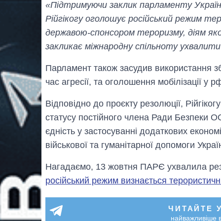
«Підтримуючи заклик парламенту України
Рійгікогу оголошує російський режим те
державою-спонсором тероризму, діям якої 
закликає міжнародну спільноту ухвалити 
Парламент також засудив використання з
час агресії, та оголошення мобілізації у р
Відповідно до проєкту резолюції, Рійгіког
статусу постійного члена Ради Безпеки 
єдність у застосуванні додаткових економі
військової та гуманітарної допомоги Україн
Нагадаємо, 13 жовтня ПАРЄ ухвалила резо
російський режим визнається терористич
ЧИТАЙТЕ 
найважливіше в