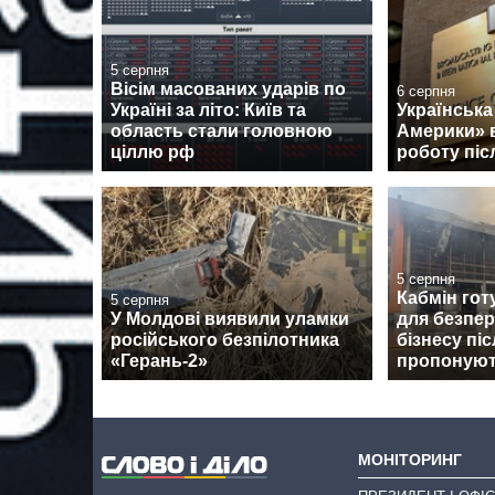
5 серпня
Вісім масованих ударів по
6 серпня
Україні за літо: Київ та
Українська
область стали головною
Америки» 
ціллю рф
роботу піс
5 серпня
Кабмін гот
5 серпня
У Молдові виявили уламки
для безпер
російського безпілотника
бізнесу пі
«Герань-2»
пропоную
МОНІТОРИНГ