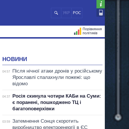
УКР
РОС
Порівняння
політиків
ЦІЙ
МЕРИ МІСТ
ВСІ ПЕРСОНИ
НОВИНИ
Після нічної атаки дронів у російському
04:57
Ярославлі спалахнули пожежі: що
відомо
Росія скинула чотири КАБи на Суми:
04:37
є поранені, пошкоджено ТЦ і
багатоповерхівки
Затемнення Сонця скоротить
03:59
виробництво електроенергії в ЄС