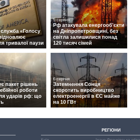
5 серпня
Рф атакувала енергооб'єкти
 служба «Голосу
на Дніпропетровщині, без
відновлює
світла залишилися понад
ля тривалої паузи
120 тисяч сімей
6 серпня
ує пакет рішень
Затемнення Сонця
ебійної роботи
скоротить виробництво
сля ударів рф: що
електроенергії в ЄС майже
ть
на 10 ГВт
РЕГІОНИ
Київ
Івано-Франківська обл