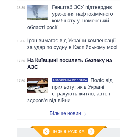
Генштаб ЗСУ підтвердив
18:39
ураження нафтохімічного
комбінату у Тюменській
області росії
Іран вимагає від України компенсації
18:06
за удар по судну в Каспійському морі
На Київщині посилять безпеку на
17:50
АЗС
Поліс від
АВТОРСЬКА КОЛОНКА
17:50
прильоту: як в Україні
страхують житло, авто і
здоров’я від війни
Більше новин
ІНФОГРАФІКА