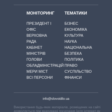
МОНІТОРИНГ
ТЕМАТИКИ
ПРЕЗИДЕНТ І
БІЗНЕС
ОФІС
ЕКОНОМІКА
ВЕРХОВНА
КУЛЬТУРА
РАДА
НАУКА
КАБІНЕТ
НАЦІОНАЛЬНА
МІНІСТРІВ
БЕЗПЕКА
ГОЛОВИ
ПОЛІТИКА
ОБЛАДМІНІСТРАЦІЙ
ПРАВО
МЕРИ МІСТ
СУСПІЛЬСТВО
ВСІ ПЕРСОНИ
ФІНАНСИ
info@slovoidilo.ua
Використання будь-яких матеріалів, розміщених на сайті,
дозволяється при вказуванні посилання (для інтернет-видань