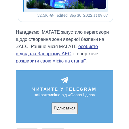
Нагадаємо, МАГАТЕ запустило переговори
щодо створення зони ядерної безпеки на
ЗАЕС. Раніше місія МАГАТЕ
особисто
відвідала Запорізьку АЕС
і тепер хоче
розширити свою місію на станції
.
ЧИТАЙТЕ У TELEGRAM
найважливіше від «Слово і діло»
Підписатися