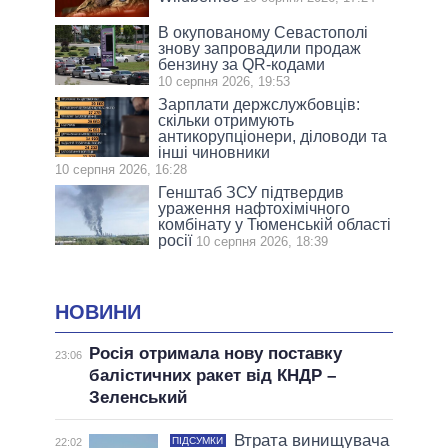
В окупованому Севастополі
знову запровадили продаж
бензину за QR-кодами
10 серпня 2026, 19:53
Зарплати держслужбовців:
скільки отримують
антикорупціонери, діловоди та
інші чиновники
10 серпня 2026, 16:28
Генштаб ЗСУ підтвердив
ураження нафтохімічного
комбінату у Тюменській області
росії
10 серпня 2026, 18:39
НОВИНИ
Росія отримала нову поставку
23:06
балістичних ракет від КНДР –
Зеленський
Втрата винищувача
ПІДСУМКИ
22:02