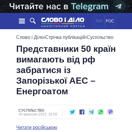
УКР
РОС
НОВИНИ
Слово і Діло
›
Стрічка публікацій
›
Суспільство
Представники 50 країн
ОБIЦЯНКИ
СТРІЧКА
ПОЛІТИКА
вимагають від рф
ПОДІЇ
ЕКОНОМІКА
ПОЛIТИКИ
забратися із
СТАТТІ
СУСПІЛЬСТВО
ІНФОГРАФІКА
ДУМКИ
СВІТ
УСІ ПОЛІТИКИ
Запорізької АЕС –
ОГЛЯДИ
ПРЕЗИДЕНТ І ОФІС
Енергоатом
ВІДЕО
ДАЙДЖЕСТИ
ВЕРХОВНА РАДА
ПІДТРИМАТИ
КАБІНЕТ МІНІСТРІВ
ГОЛОВИ ОБЛАДМІНІСТРАЦІЙ
СУСПІЛЬСТВО
ПОРІВНЯННЯ ПОЛІТИКІВ
30 вересня 2022, 16:05
МЕРИ МІСТ
Читати російською
ВСІ ПЕРСОНИ