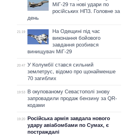
МіГ-29 та нові удари по
російських НПЗ. Головне за
день
На Одещині під час
21:19
виконання бойового
завдання розбився
винищувач МіГ-29
У Колумбії стався сильний
20:47
землетрус, відомо про щонайменше
70 загиблих
В окупованому Севастополі знову
19:53
запровадили продаж бензину за QR-
кодами
Російська армія завдала нового
19:20
удару авіабомбами по Сумах, є
постраждалі