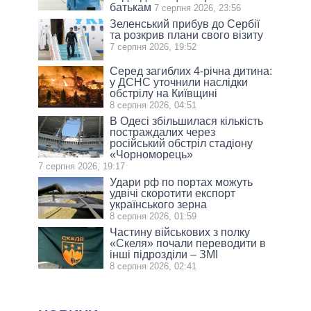
батькам
7 серпня 2026, 23:56
Зеленський прибув до Сербії
та розкрив плани свого візиту
7 серпня 2026, 19:52
Серед загиблих 4-річна дитина:
у ДСНС уточнили наслідки
обстрілу на Київщині
8 серпня 2026, 04:51
В Одесі збільшилася кількість
постраждалих через
російський обстріл стадіону
«Чорноморець»
7 серпня 2026, 19:17
Удари рф по портах можуть
удвічі скоротити експорт
українського зерна
8 серпня 2026, 01:59
Частину військових з полку
«Скеля» почали переводити в
інші підрозділи – ЗМІ
8 серпня 2026, 02:41