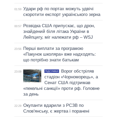
Удари рф по портах можуть удвічі
01:59
скоротити експорт українського зерна
Розвідка США припускає, що дрон,
00:57
знайдений біля літака України в
Лейпцигу, міг належати рф – WSJ
Перші виплати за програмою
23:56
«Пакунок школяра» вже надходять:
що потрібно знати батькам
Ворог обстріляв
ПІДСУМКИ
23:09
стадіон «Чорноморець», а
Сенат США підтримав
«пекельні санкції» проти рф. Головне
за день
Окупанти вдарили з РСЗВ по
22:29
Слов'янську, є жертва і поранені