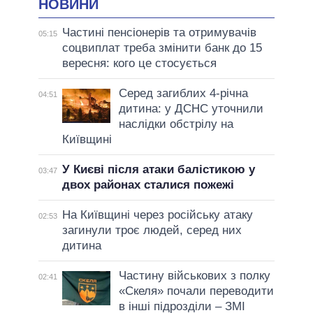
НОВИНИ
Частині пенсіонерів та отримувачів
05:15
соцвиплат треба змінити банк до 15
вересня: кого це стосується
Серед загиблих 4-річна
04:51
дитина: у ДСНС уточнили
наслідки обстрілу на
Київщині
У Києві після атаки балістикою у
03:47
двох районах сталися пожежі
На Київщині через російську атаку
02:53
загинули троє людей, серед них
дитина
Частину військових з полку
02:41
«Скеля» почали переводити
в інші підрозділи – ЗМІ