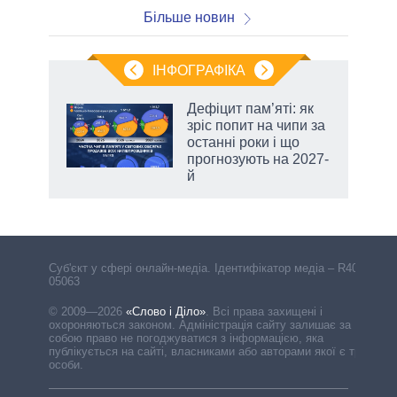
Більше новин
ІНФОГРАФІКА
Дефіцит пам’яті: як
ть
зріс попит на чипи за
останні роки і що
прогнозують на 2027-
й
Cуб'єкт у сфері онлайн-медіа. Ідентифікатор медіа – R40-
05063
© 2009—2026
«Слово і Діло»
.
Всі права захищені і
охороняються законом. Адміністрація сайту залишає за
собою право не погоджуватися з інформацією, яка
публікується на сайті, власниками або авторами якої є треті
особи.