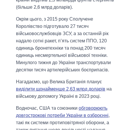
(більше 2,6 млрд доларів).
Окрім цього, з 2015 року Сполучене
Королівство підготувало 27 тисяч
військовослужбовців ЗСУ, а за останній рік
надало сотні ракет, п’ять систем ППО, 120
одиниць бронетехніки та понад 200 тисяч
одиниць несмертельної військової техніки.
Минулого тижня до України транспортували
десятки тисяч артилерійських боєприпасів.
Нагадаємо, що Велика Британія планує
виділити щонайменше 2,63 млрд доларів
на
військову допомогу Україні в 2023 році.
Водночас, США та союзники
обговорюють
довгострокові потреби України в озброєнні
,
такі як системи протиповітряної оборони, а
також питання щодо доцільності надання