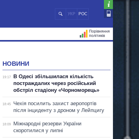
УКР
РОС
Порівняння
політиків
ЦІЙ
МЕРИ МІСТ
ВСІ ПЕРСОНИ
НОВИНИ
В Одесі збільшилася кількість
19:17
постраждалих через російський
обстріл стадіону «Чорноморець»
Чехія посилить захист аеропортів
18:45
після інциденту з дроном у Лейпцигу
Міжнародні резерви України
18:09
скоротилися у липні