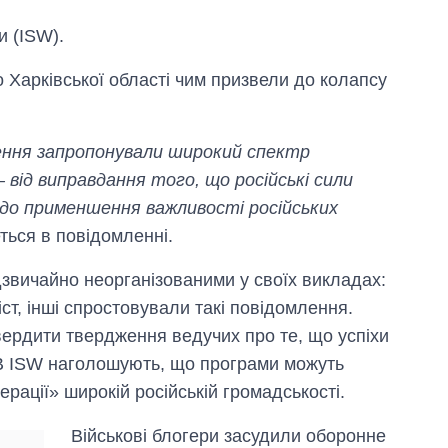
и (ISW).
о Харківської області чим призвели до колапсу
ення запропонували широкий спектр
– від виправдання того, що російські сили
 до применшення важливості російських
еться в повідомленні.
звичайно неорганізованими у своїх викладах:
Як змінився
ст, інші спростовували такі повідомлення.
бюджет
вердити твердження ведучих про те, що успіхи
Міністерства
оборони за 13
 В ISW наголошують, що програми можуть
років війни з
ерації» широкій російській громадськості.
росією
Військові блогери засудили оборонне