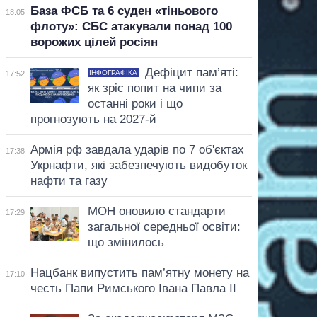
База ФСБ та 6 суден «тіньового
18:05
флоту»: СБС атакували понад 100
ворожих цілей росіян
Дефіцит пам’яті:
ІНФОГРАФІКА
17:52
як зріс попит на чипи за
останні роки і що
прогнозують на 2027-й
Армія рф завдала ударів по 7 об'єктах
17:38
Укрнафти, які забезпечують видобуток
нафти та газу
МОН оновило стандарти
17:29
загальної середньої освіти:
що змінилось
Нацбанк випустить пам’ятну монету на
17:10
честь Папи Римського Івана Павла II