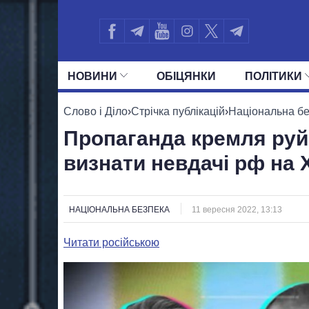
НОВИНИ
ОБIЦЯНКИ
ПОЛIТИКИ
УСІ ПОЛІТИКИ
ПРЕЗИДЕНТ І ОФ
Слово і Діло
›
Стрічка публікацій
›
Національна б
Пропаганда кремля руй
визнати невдачі рф на 
НАЦІОНАЛЬНА БЕЗПЕКА
11 вересня 2022, 13:13
Читати російською