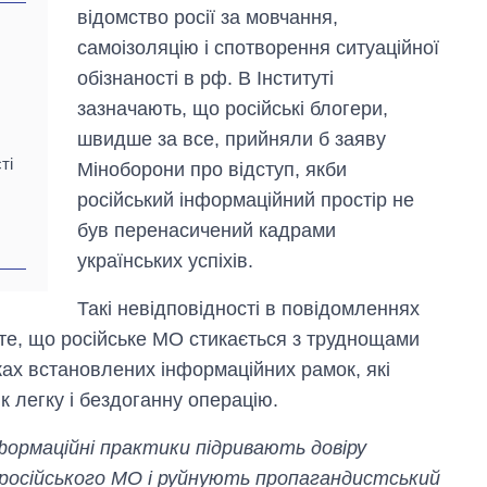
відомство росії за мовчання,
самоізоляцію і спотворення ситуаційної
обізнаності в рф. В Інституті
зазначають, що російські блогери,
швидше за все, прийняли б заяву
ті
Міноборони про відступ, якби
російський інформаційний простір не
був перенасичений кадрами
українських успіхів.
Такі невідповідності в повідомленнях
те, що російське МО стикається з труднощами
мках встановлених інформаційних рамок, які
 легку і бездоганну операцію.
нформаційні практики підривають довіру
ь російського МО і руйнують пропагандистський