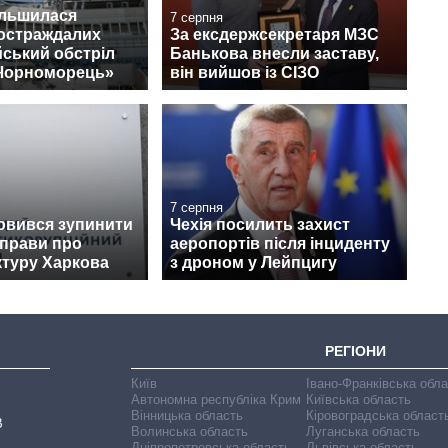
ільшилася
7 серпня
постраждалих
За ексдержсекретаря МЗС
йський обстріл
Банькова внесли заставу,
«Чорноморець»
він вийшов із СІЗО
7 серпня
овився зупинити
Чехія посилить захист
справи про
аеропортів після інциденту
ктуру Харкова
з дроном у Лейпцигу
РЕГІОНИ
Київ
Івано-Франківська обл
Автономна республіка Крим
Київська область
Вінницька область
Кіровоградська област
В
Волинська область
Луганська область
Дніпропетровська область
Львівська область