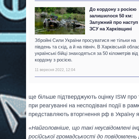
До кордону з росією
залишилося 50 км:
Залужний про наступ
ЗСУ на Харківщині
Збройні Сили України просуватися не тільки на
південь та схід, а й на північ. В Харківській облас
українські бійці знаходяться за 50 кілометрів від
кордону з росією.
11 вересня 2022, 12:04
ще більше підтверджують оцінку ISW про 
при реагуванні на несподівані події в ра
представляють вторгнення рф в Україну як
«
Найголовніше, що такі неусвідомлені і
російської громадськості до повідомлен