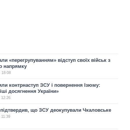
вали «перегрупуванням» відступ своїх військ з
о напрямку
 18:08
ли контрнаступ ЗСУ і повернення Ізюму:
ші досягнення України»
 12:26
 підтвердив, що ЗСУ деокупували Чкаловське
 11:39