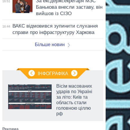
За ексдержсекретаря МЗС
16:51
Банькова внесли заставу, він
вийшов із СІЗО
ВАКС відмовився зупинити слухання
16:44
справи про інфраструктуру Харкова
Більше новин
ІНФОГРАФІКА
Вісім масованих
ударів по Україні
за літо: Київ та
область стали
головною ціллю
рф