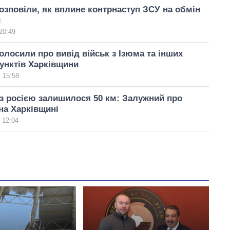
розповіли, як вплине контрнаступ ЗСУ на обмін
и
20:49
олосили про вивід військ з Ізюма та інших
унктів Харківщини
 15:58
з росією залишилося 50 км: Залужний про
на Харківщині
 12:04