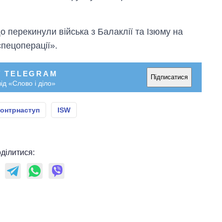
що перекинули війська з Балаклії та Ізюму на
спецоперації».
У TELEGRAM
Підписатися
ід «Слово і діло»
онтрнаступ
ISW
ділитися: