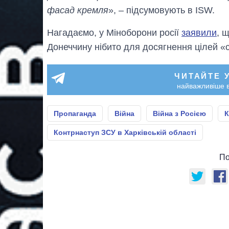
фасад кремля
», – підсумовують в ISW.
Нагадаємо, у Міноборони росії
заявили
, 
Донеччину нібито для досягнення цілей «
ЧИТАЙТЕ 
найважливіше в
Пропаганда
Війна
Війна з Росією
К
Контрнаступ ЗСУ в Харківській області
По