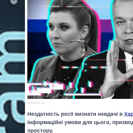
dsnews.ua
Нездатність росії визнати невдачі в
Хар
інформаційні умови для цього, призво
простору.