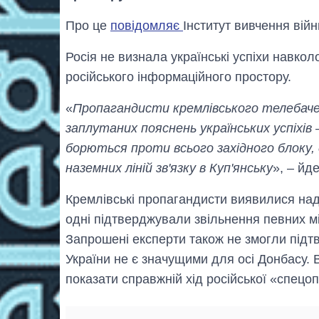
Про це
повідомляє
Інститут вивчення війн
Росія не визнала українські успіхи навкол
російського інформаційного простору.
«
Пропагандисти кремлівського телебач
заплутаних пояснень українських успіхів 
борються проти всього західного блоку,
наземних ліній зв'язку в Куп'янську
», – йд
Кремлівські пропагандисти виявилися над
одні підтверджували звільнення певних мі
Запрошені експерти також не змогли підт
України не є значущими для осі Донбасу.
показати справжній хід російської «спецоп