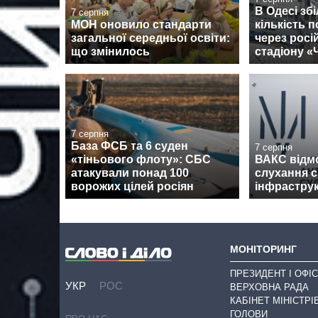
В Одесі зб
7 серпня
МОН оновило стандарти
кількість 
загальної середньої освіти:
через росі
що змінилось
стадіону 
7 серпня
База ФСБ та 6 суден
7 серпня
«тіньового флоту»: СБС
ВАКС відм
атакували понад 100
слухання 
ворожих цілей росіян
інфрастру
МОНІТОРИНГ
ПРЕЗИДЕНТ І ОФІС
УКР
РОС
ВЕРХОВНА РАДА
КАБІНЕТ МІНІСТРІ
ГОЛОВИ