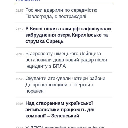
Росіяни вдарили по середмістю
21:57
Павлограда, є постраждалі
У Києві після атаки рф зафіксували
21:12
забруднення озера Кирилівське та
струмка Сирець
В аеропорту німецького Лейпцига
20:08
встановили додатковий радар після
інциденту з БПЛА
Окупанти атакували чотири райони
19:36
Дніпропетровщини, є жертви і
поранені
Над створенням української
19:03
антибалістики працюють дві
компанії – Зеленський