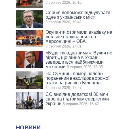
8 серпня 2026, 16:16
Сербія допоможе відбудувати
одне з українських міст
8 серпня 2026, 16:48
Окупанти отримали вказівку на
«вільне полювання» на
Херсонщині – ОВА
8 серпня 2026, 17:01
«Буде складна зима»: Вучич не
вірить, що війна в Україні
завершиться найближчими
місяцями
8 серпня 2026, 16:05
На Сумщині помер чоловік,
поранений внаслідок ворожої
атаки на ринок в Білопіллі
8 серпня 2026, 17:27
ЄС виділив додаткові 30 млн
євро на підтримку енергетики
України
8 серпня 2026, 16:42
НОВИНИ