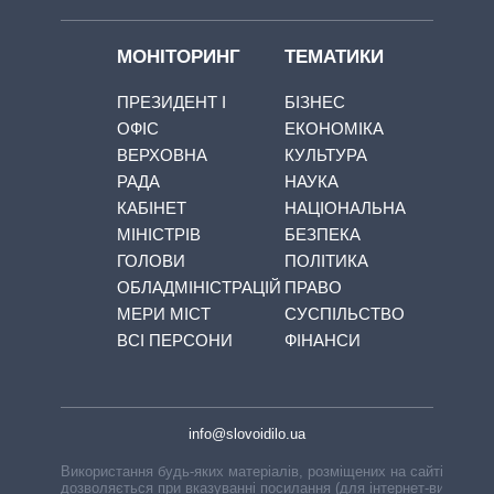
МОНІТОРИНГ
ТЕМАТИКИ
ПРЕЗИДЕНТ І
БІЗНЕС
ОФІС
ЕКОНОМІКА
ВЕРХОВНА
КУЛЬТУРА
РАДА
НАУКА
КАБІНЕТ
НАЦІОНАЛЬНА
МІНІСТРІВ
БЕЗПЕКА
ГОЛОВИ
ПОЛІТИКА
ОБЛАДМІНІСТРАЦІЙ
ПРАВО
МЕРИ МІСТ
СУСПІЛЬСТВО
ВСІ ПЕРСОНИ
ФІНАНСИ
info@slovoidilo.ua
Використання будь-яких матеріалів, розміщених на сайті,
дозволяється при вказуванні посилання (для інтернет-видань