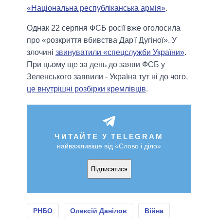
«Національна республіканська армія»
.
Однак 22 серпня ФСБ росії вже оголосила
про «розкриття вбивства Дар'ї Дугіної». У
злочині
звинуватили «спецслужби України»
.
При цьому ще за день до заяви ФСБ у
Зеленського заявили - Україна тут ні до чого,
це внутрішні розбірки кремлівців
.
ЧИТАЙТЕ У TELEGRAM
найважливіше від «Слово і діло»
Підписатися
РНБО
Олексій Данілов
Війна