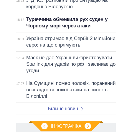
У ДПСУ розповіли про ситуацію на
18:23
кордоні з Білоруссю
Туреччина обмежила рух суден у
18:12
Чорному морі через атаки
Україна отримає від Сербії 2 мільйони
18:01
євро: на що спрямують
Маск не дає Україні використовувати
17:34
Starlink для ударів по рф і закликає до
угоди
На Сумщині помер чоловік, поранений
17:27
внаслідок ворожої атаки на ринок в
Білопіллі
Більше новин
ІНФОГРАФІКА