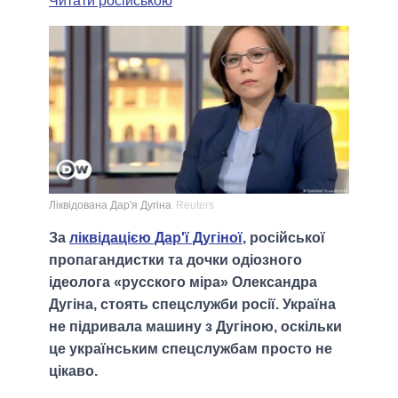
Читати російською
Ліквідована Дар'я Дугіна
Reuters
За
ліквідацією Дар'ї Дугіної
, російської
пропагандистки та дочки одіозного
ідеолога «русского міра» Олександра
Дугіна, стоять спецслужби росії. Україна
не підривала машину з Дугіною, оскільки
це українським спецслужбам просто не
цікаво.