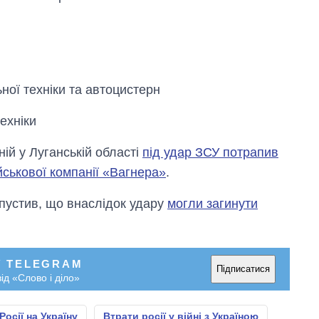
ної техніки та автоцистерн
техніки
ій у Луганській області
під удар ЗСУ потрапив
йськової компанії «Вагнера»
.
допустив, що внаслідок удару
могли загинути
У TELEGRAM
Підписатися
ід «Слово і діло»
Росії на Україну
Втрати росії у війні з Україною