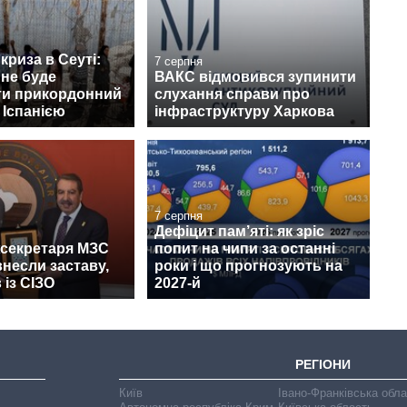
криза в Сеуті:
7 серпня
 не буде
ВАКС відмовився зупинити
ти прикордонний
слухання справи про
 Іспанією
інфраструктуру Харкова
7 серпня
Дефіцит пам’яті: як зріс
жсекретаря МЗС
попит на чипи за останні
несли заставу,
роки і що прогнозують на
 із СІЗО
2027-й
РЕГІОНИ
Київ
Івано-Франківська обл