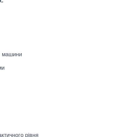
х.
і машини
ми
Як за 10 років
змінилася кількість
вступників на
бакалаврат,
магістратуру та
аспірантуру
ктичного рівня