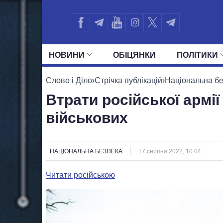
НОВИНИ
ОБIЦЯНКИ
ПОЛIТИКИ
УСІ ПОЛІТИКИ
ПРЕЗИДЕНТ І ОФ
Слово і Діло
›
Стрічка публікацій
›
Національна б
Втрати російської армі
військових
НАЦІОНАЛЬНА БЕЗПЕКА
17 серпня 2022, 10:04
Читати російською