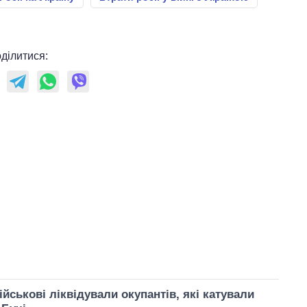
ділитися:
ійськові ліквідували окупантів, які катували