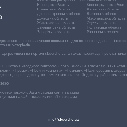
Автономна республіка Крим
Київська область
Вінницька область
Кіровоградська област
В
Волинська область
Луганська область
Дніпропетровська область
Львівська область
Й
Донецька область
Миколаївська область
Житомирська область
Одеська область
Закарпатська область
Полтавська область
Запорізька область
Рівненська область
 дозволяється при вказуванні посилання (для інтернет-видань — гіперпоси
стання матеріалів.
, що розміщені на порталі slovoidilo.ua, а також інформація про стан вик
і ГО «Система народного контролю Слово і Діло» і є власністю ГО «Систе
еклами: «Промо», «Новини компаній», «Позиція», «Партнерський матеріал
судження, оприлюднені у рекламних матеріалах. Згідно з українським зак
-05063
няються законом. Адміністрація сайту залишає
ікується на сайті, власниками або авторами
info@slovoidilo.ua