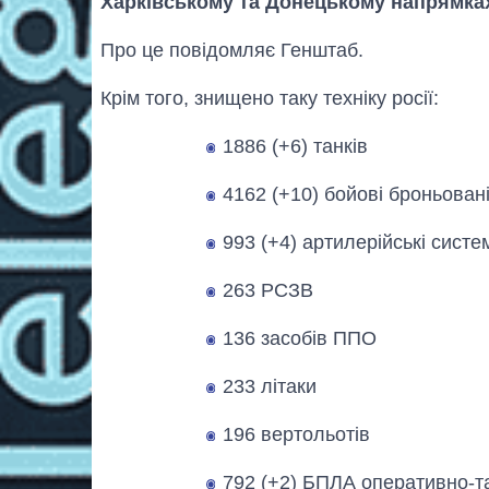
Харківському та Донецькому напрямка
Про це повідомляє Генштаб.
Крім того, знищено таку техніку росії:
1886 (+6) танків
4162 (+10) бойові броньован
993 (+4) артилерійські систе
263 РСЗВ
136 засобів ППО
233 літаки
196 вертольотів
792 (+2) БПЛА оперативно-та