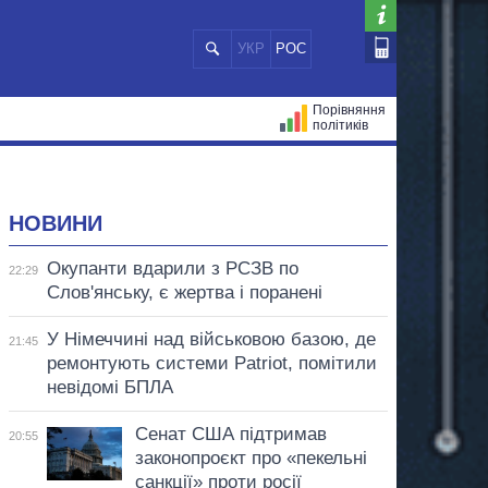
УКР
РОС
Порівняння
політиків
ЦІЙ
МЕРИ МІСТ
ВСІ ПЕРСОНИ
НОВИНИ
Окупанти вдарили з РСЗВ по
22:29
Слов'янську, є жертва і поранені
У Німеччині над військовою базою, де
21:45
ремонтують системи Patriot, помітили
невідомі БПЛА
Сенат США підтримав
20:55
законопроєкт про «пекельні
санкції» проти росії