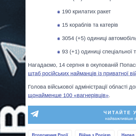
190 крилатих ракет
15 кораблів та катерів
3054 (+5) одиниці автомобіль
93 (+1) одиниці спеціальної 
Нагадаємо, 14 серпня в окупованій Попасн
штаб російських найманців із приватної ві
Голова військової адміністрації області 
щонайменше 100 «вагнерівців»
.
ЧИТАЙТЕ 
найважливіше в
Вторгнення Росії
Війна з Росією
Напад 