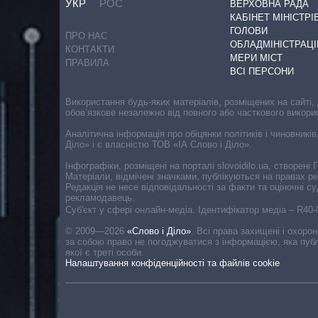
УКР
РОС
ВЕРХОВНА РАДА
КАБІНЕТ МІНІСТРІ
ГОЛОВИ
ПРО НАС
ОБЛАДМІНІСТРАЦІ
КОНТАКТИ
МЕРИ МІСТ
ПРАВИЛА
ВСІ ПЕРСОНИ
Використання будь-яких матеріалів, розміщених на сайті,
обов’язкове незалежно від повного або часткового викори
Аналітична інформація про обіцянки політиків і чиновників
Діло» і є власністю ТОВ «ІА Слово і Діло».
Інфографіки, розміщені на порталі slovoidilo.ua, створен
Матеріали, відмічені значками, публікуються на правах р
Редакція не несе відповідальності за факти та оціночні 
рекламодавець.
Cуб'єкт у сфері онлайн-медіа. Ідентифікатор медіа – R40
© 2009—2026
«Слово і Діло»
.
Всі права захищені і охоро
за собою право не погоджуватися з інформацією, яка публ
якої є треті особи.
Налаштування конфіденційності та файлів cookie