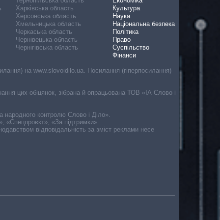
Тернопільська область
Економіка
ь
Харківська область
Культура
Херсонська область
Наука
Хмельницька область
Національна безпека
Черкаська область
Політика
Чернівецька область
Право
Чернігівська область
Суспільство
Фінанси
лання) на www.slovoidilo.ua. Посилання (гіперпосилання)
онання цих обіцянок, зібрана й опрацьована ТОВ «ІА Слово і
ма народного контролю Слово і Діло».
», «Спецпроєкт», «За підтримки».
онодавством відповідальність за зміст реклами несе