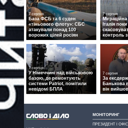
7 серпня
7 серпня
База ФСБ та 6 суден
Міграційна 
«тіньового флоту»: СБС
Італія поки
атакували понад 100
скасовува
ворожих цілей росіян
контроль з
7 серпня
У Німеччині над військовою
7 серпня
базою, де ремонтують
За ексдер
системи Patriot, помітили
Банькова в
невідомі БПЛА
він вийшов
МОНІТОРИНГ
ПРЕЗИДЕНТ І ОФІС