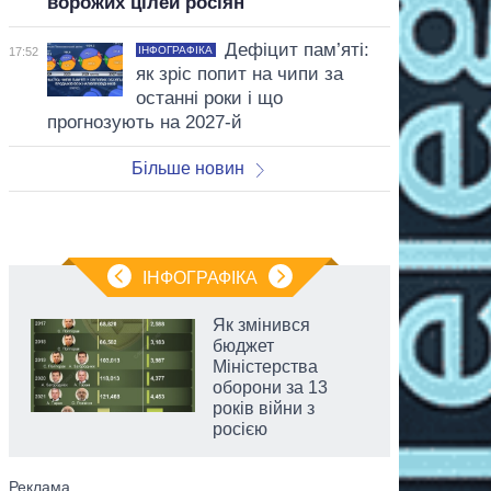
ворожих цілей росіян
Дефіцит пам’яті:
ІНФОГРАФІКА
17:52
як зріс попит на чипи за
останні роки і що
прогнозують на 2027-й
Більше новин
ІНФОГРАФІКА
Як змінився
бюджет
Міністерства
оборони за 13
років війни з
росією