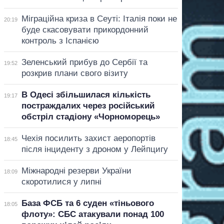
Міграційна криза в Сеуті: Італія поки не
20:19
буде скасовувати прикордонний
контроль з Іспанією
Зеленський прибув до Сербії та
19:52
розкрив плани свого візиту
В Одесі збільшилася кількість
19:17
постраждалих через російський
обстріл стадіону «Чорноморець»
Чехія посилить захист аеропортів
18:45
після інциденту з дроном у Лейпцигу
Міжнародні резерви України
18:09
скоротилися у липні
База ФСБ та 6 суден «тіньового
18:05
флоту»: СБС атакували понад 100