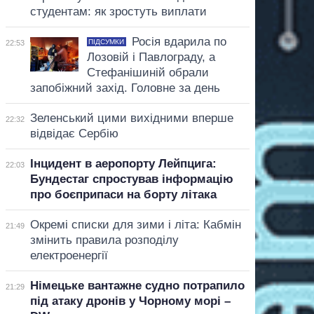
студентам: як зростуть виплати
Росія вдарила по
ПІДСУМКИ
22:53
Лозовій і Павлограду, а
Стефанішиній обрали
запобіжний захід. Головне за день
Зеленський цими вихідними вперше
22:32
відвідає Сербію
Інцидент в аеропорту Лейпцига:
22:03
Бундестаг спростував інформацію
про боєприпаси на борту літака
Окремі списки для зими і літа: Кабмін
21:49
змінить правила розподілу
електроенергії
Німецьке вантажне судно потрапило
21:29
під атаку дронів у Чорному морі –