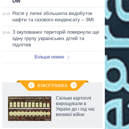
DW
Росія у липні збільшила видобуток
21:25
нафти та газового конденсату – ЗМІ
З окупованих територій повернули ще
20:46
одну групу українських дітей та
підлітків
Більше новин
ІНФОГРАФІКА
Скільки картоплі
вирощували в
Україні до і під час
великої війни