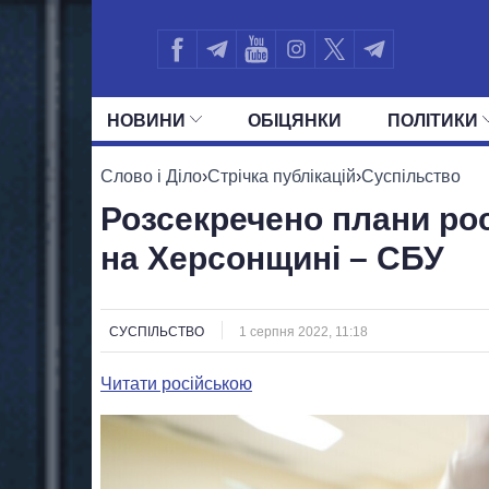
НОВИНИ
ОБIЦЯНКИ
ПОЛIТИКИ
УСІ ПОЛІТИКИ
ПРЕЗИДЕНТ І ОФ
Слово і Діло
›
Стрічка публікацій
›
Суспільство
Розсекречено плани ро
на Херсонщині – СБУ
СУСПІЛЬСТВО
1 серпня 2022, 11:18
Читати російською