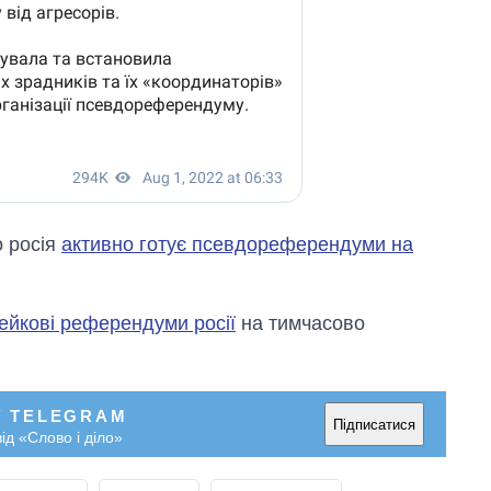
о росія
активно готує псевдореферендуми на
ейкові референдуми росії
на тимчасово
У TELEGRAM
Підписатися
ід «Слово і діло»