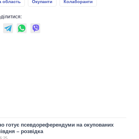
а область
Окупанти
Колаборанти
ділитися:
но готує псевдореферендуми на окупованих
півдня – розвідка
6:25