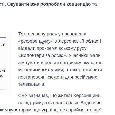
сті. Окупанти вже розробили концепцію та
Так, основну роль у проведенні
«референдуму» в Херсонській області
віт
віддали прокремлівському руху
«Волонтери за росію». Учасники мали
зімітувати в регіоні підтримку окупантів
місцевими жителями, а також створити
думи
и.
постановочні сюжети для російських
телеканалів.
Економіка ШІ-
гігантів: скільки
СБУ зазначає, що жителі Херсонщини
коштують і
заробляють
не підтримують планів росії. Водночас,
OpenAI та
ким кураторам, що українці не сприймають ідеї
Anthropic