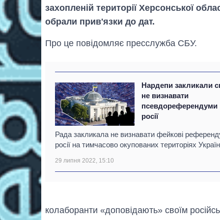
захопленій території Херсонської обла
обрали прив'язки до дат.
Про це повідомляє пресслужба СБУ.
Нардепи закликали с
не визнавати
псевдореферендуми
росії
Рада закликала не визнавати фейкові референ
росії на тимчасово окупованих територіях Україн
29 липня 2022, 15:10
колаборанти «доповідають» своїм російсь