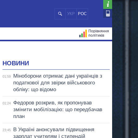
УКР
РОС
Порівняння
політиків
ЦІЙ
МЕРИ МІСТ
ВСІ ПЕРСОНИ
НОВИНИ
Міноборони отримає дані українців з
01:59
податкової для звірки військового
обліку: що відомо
Федоров розкрив, як пропонував
01:24
змінити мобілізацію: що передбачав
план
В Україні анонсували підвищення
23:45
зарплат учителям і стипендій