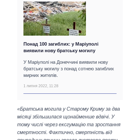
Понад 100 загиблих: у Маріуполі
виявили нову братську могилу
У Маріуполі на Донеччині виявили нову
братську могилу з понад сотнею загиблих
мирних жителів.
1 липня 2022, 11:28
«Братська могила у Старому Криму за два
місяці збільшилася щонайменше вдвічі. У
тому числі через ексгумацію та зростання
смертності. Фактично, смертність від