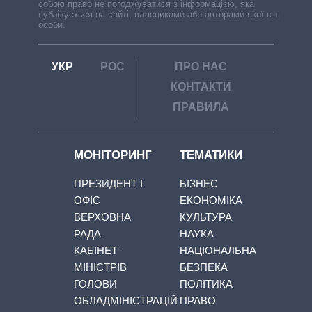
собою право не погоджуватися з інформацією, яка
публікується на сайті, власниками або авторами якої є треті
особи.
УКР
РОС
ПРО НАС
КОНТАКТИ
ПРАВИЛА
МОНІТОРИНГ
ТЕМАТИКИ
ПРЕЗИДЕНТ І
БІЗНЕС
ОФІС
ЕКОНОМІКА
ВЕРХОВНА
КУЛЬТУРА
РАДА
НАУКА
КАБІНЕТ
НАЦІОНАЛЬНА
МІНІСТРІВ
БЕЗПЕКА
ГОЛОВИ
ПОЛІТИКА
ОБЛАДМІНІСТРАЦІЙ
ПРАВО