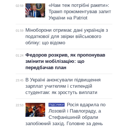
«Нам теж потрібні ракети»:
02:59
Трамп прокоментував запит
України на Patriot
Міноборони отримає дані українців з
01:59
податкової для звірки військового
обліку: що відомо
Федоров розкрив, як пропонував
01:24
змінити мобілізацію: що
передбачав план
В Україні анонсували підвищення
23:45
зарплат учителям і стипендій
студентам: як зростуть виплати
Росія вдарила по
ПІДСУМКИ
22:53
Лозовій і Павлограду, а
Стефанішиній обрали
запобіжний захід. Головне за день