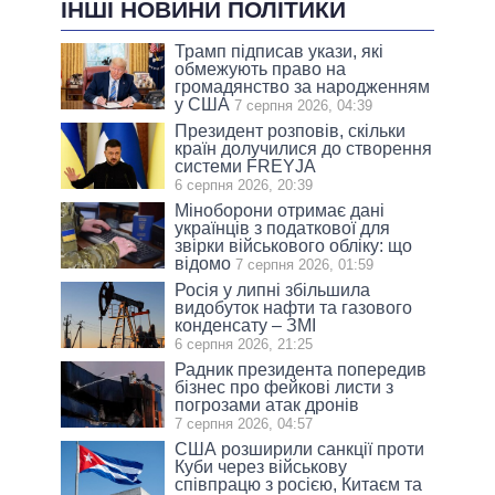
ІНШІ НОВИНИ ПОЛІТИКИ
Трамп підписав укази, які
обмежують право на
громадянство за народженням
у США
7 серпня 2026, 04:39
Президент розповів, скільки
країн долучилися до створення
системи FREYJA
6 серпня 2026, 20:39
Міноборони отримає дані
українців з податкової для
звірки військового обліку: що
відомо
7 серпня 2026, 01:59
Росія у липні збільшила
видобуток нафти та газового
конденсату – ЗМІ
6 серпня 2026, 21:25
Радник президента попередив
бізнес про фейкові листи з
погрозами атак дронів
7 серпня 2026, 04:57
США розширили санкції проти
Куби через військову
співпрацю з росією, Китаєм та