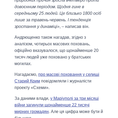
природних причин зросла вчетверо проти
довоєнним періодом. Щодня гине в
середньому 25 людей. Це близько 1800 осіб
лише за травень-червень. І тенденція
зростання у динаміці»
, – написав він.
Андрющенко також нагадав, згідно з
аналізом, чотирьох масових поховань,
офіційно вказувалося, що щонайменше 20
тисяч людей уже поховано у братських
могилах.
Нагадаємо,
про масові поховання у селищі
Старий Крим
повідомляли і журналісти
проекту «Схеми».
За даними влади,
у Маріуполі за три місяці
війни загинули щонайменше 22 тисячі
мирних громадян
. Але ця цифра може бути й