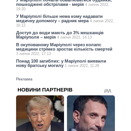
пошкоджені обстрілами - мерія
4 липня 2022,
19:20
У Маріуполі більше нема кому надавати
медичну допомогу – радник мера
4 липня 2022,
16:12
Доступ до води мають до 3% мешканців
Маріуполя – мерія
4 липня 2022, 14:13
В окупованому Маріуполі через колапс
медицини стрімко зростає кількість смертей
3 липня 2022, 17:13
Понад 100 загиблих: у Маріуполі виявили
нову братську могилу
1 липня 2022, 11:28