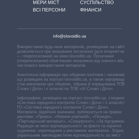
МЕРИ МІСТ
СУСПІЛЬСТВО
ВСІ ПЕРСОНИ
ФІНАНСИ
info@slovoidilo.ua
Використання будь-яких матеріалів, розміщених на сайті,
дозволяється при вказуванні посилання (для інтернет-видань
— гіперпосилання) на www.slovoidilo.ua. Посилання
(гіперпосилання) обов’язкове незалежно від повного або
часткового використання матеріалів.
Аналітична інформація про обіцянки політиків і чиновників,
що розміщені на порталі slovoidilo.ua, а також інформація про
стан виконання цих обіцянок, зібрана й опрацьована ТОВ «ІА
Слово і Діло» і є власністю ТОВ «ІА Слово і Діло».
Інфографіки, розміщені на порталі slovoidilo.ua, створені ГО
«Система народного контролю Слово і Діло» і є власністю
ГО «Система народного контролю Слово і Діло».
Матеріали, відмічені значками, публікуються на правах
реклами: «Промо», «Новини компаній», «Позиція»,
«Партнерський матеріал», «Спецпроєкт», «За підтримки».
Редакція не несе відповідальності за факти та оціночні
судження, оприлюднені у рекламних матеріалах. Згідно з
українським законодавством відповідальність за зміст