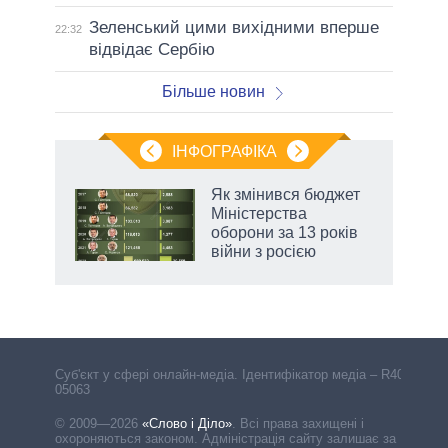
Зеленський цими вихідними вперше
22:32
відвідає Сербію
Більше новин
ІНФОГРАФІКА
нтів:
Як змінився бюджет
 і
Міністерства
nAI
оборони за 13 років
війни з росією
Cуб'єкт у сфері онлайн-медіа. Ідентифікатор медіа – R40-
05063
© 2009—2026
«Слово і Діло»
.
Всі права захищені і
охороняються законом. Адміністрація сайту залишає за