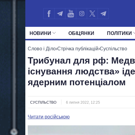
НОВИНИ
ОБIЦЯНКИ
ПОЛIТИКИ
УСІ ПОЛІТИКИ
ПРЕЗИДЕНТ І ОФ
Слово і Діло
›
Стрічка публікацій
›
Суспільство
Трибунал для рф: Медв
існування людства» іде
ядерним потенціалом
СУСПІЛЬСТВО
6 липня 2022, 12:25
Читати російською