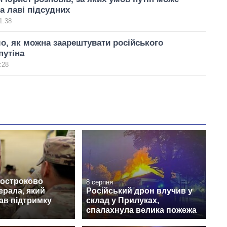
а лаві підсудних
1:38
о, як можна заарештувати російського
путіна
:28
достроково
8 серпня
ерала, який
Російський дрон влучив у
ав підтримку
склад у Прилуках,
спалахнула велика пожежа