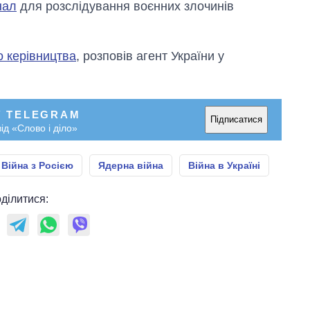
нал
для розслідування воєнних злочинів
о керівництва
, розповів агент України у
У TELEGRAM
Підписатися
ід «Слово і діло»
Війна з Росією
Ядерна війна
Війна в Україні
ділитися: