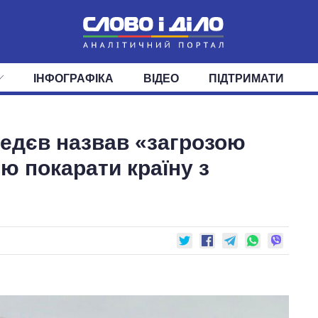
ІНФОГРАФІКА
ВІДЕО
ПІДТРИМАТИ
ІС
СТРІЧКА
ВЕРХОВНА РАДА
ПОДІЇ
СТАТТІ
КАБІНЕТ МІНІСТРІВ
ДУМКИ
ОГЛЯДИ
ГОЛОВИ ОБЛАДМІНІСТРА
ДАЙДЖЕСТИ
едєв назвав «загрозою
ПОЛІТИКА
ДЕПУТАТИ
ЕКОНОМІКА
КОМІТЕТИ
СУСПІЛЬСТВО
ФРАКЦІЇ
ОКРУГИ
СВІТ
ю покарати країну з