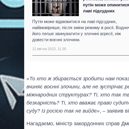
путін може опинитися
лаві підсудних
Путін може відмовитися на лаві підсудних,
найімовірніше, після зміни режиму в росії. Водно
його легше звинуватити у злочині агресії, ніж
довести воєнні злочини.
12 квітня 2022, 11:38
«То хто ж збирається зробити нам показо
вчиняє воєнні злочини, але не зустрічає
міжнародних структурах? Ті, хто так тв
безкарність? Ті, хто вважає право судит
суду? Із росією так не вийде»
, – заявив ві
Нагадаємо, міністр закордонних справ Д