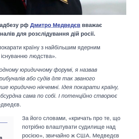
 радбезу рф
Дмитро Медведєв
вважає
лів для розслідування дій росії.
 покарати країну з найбільшим ядерним
 існуванню людства».
дному юридичному форумі, я назвав
ибуналів або судів для так званого
Від 1 місяця – до 5
 лише юридично нікчемні. Ідея покарати країну,
років: хто і як
бсурдна сама по собі. І потенційно створює
довго обіймав
посаду керівника
едведєв.
СЗР
За його словами, «кричать про те, що
потрібно влаштувати судилище над
росією», звичайно ж США. Медведєв
в