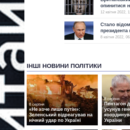
опинитися н
12 квітня 2022, 1
Стало відом
президента 
8 квітня 2022, 06
ІНШІ НОВИНИ ПОЛІТИКИ
8 серпня
Пентагон 
8 серпня
«Не хоче лише путін»:
усунув ген
Зеленський відреагував на
координув
нічний удар по Україні
України