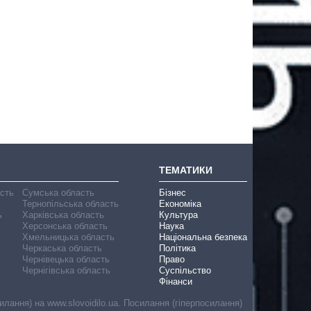
ТЕМАТИКИ
асть
Сумська область
Бізнес
Тернопільська область
Економіка
ь
Харківська область
Культура
Херсонська область
Наука
Хмельницька область
Національна безпека
Черкаська область
Політика
Чернівецька область
Право
Чернігівська область
Суспільство
Фінанси
лання) на www.slovoidilo.ua. Посилання (гіперпосилання)