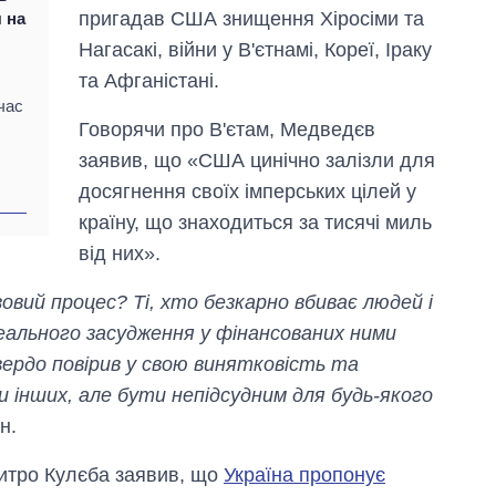
пригадав США знищення Хіросіми та
 на
Нагасакі, війни у В'єтнамі, Кореї, Іраку
та Афганістані.
час
Говорячи про В'єтам, Медведєв
заявив, що «США цинічно залізли для
досягнення своїх імперських цілей у
країну, що знаходиться за тисячі миль
від них».
вий процес? Ті, хто безкарно вбиває людей і
 реального засудження у фінансованих ними
ердо повірив у свою винятковість та
и інших, але бути непідсудним для будь-якого
н.
митро Кулєба заявив, що
Україна пропонує