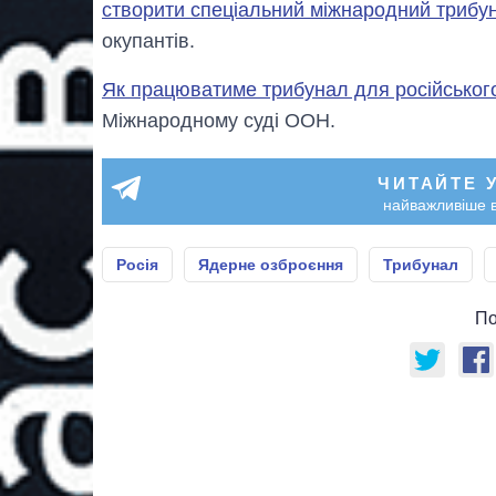
створити спеціальний міжнародний трибу
окупантів.
Як працюватиме трибунал для російськог
Міжнародному суді ООН.
ЧИТАЙТЕ 
найважливіше в
Росія
Ядерне озброєння
Трибунал
По