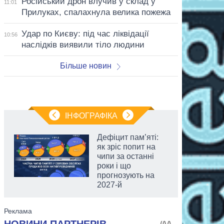
Російський дрон влучив у склад у
11:01
Прилуках, спалахнула велика пожежа
Удар по Києву: під час ліквідації
10:56
наслідків виявили тіло людини
Більше новин
ІНФОГРАФІКА
Дефіцит пам’яті:
як зріс попит на
чипи за останні
роки і що
прогнозують на
2027-й