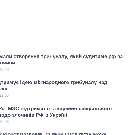
мали створення трибуналу, який судитиме рф за
лочини
19:28
дтримує ідею міжнародного трибуналу над
расс
12:33
»: МЗС підтримало створення спеціального
одо злочинів РФ в Україні
18:08
 юрист розповів, за яких умов путін може