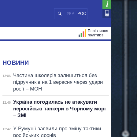
УКР
РОС
Порівняння
політиків
ЦІЙ
МЕРИ МІСТ
ВСІ ПЕРСОНИ
НОВИНИ
Частина школярів залишиться без
13:06
підручників на 1 вересня через удари
росії – МОН
Україна погодилась не атакувати
12:46
неросійські танкери в Чорному морі
– ЗМІ
У Румунії заявили про зміну тактики
12:42
російських дронів