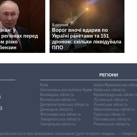
8 серпня
іна»: у
Ворог вночі вдарив по
 регіонах перед
Україні ракетами та 151
ом різко
дроном: скільки ліквідувала
бензин
ППО
РЕГІОНИ
Київ
Івано-Франківська обл
Автономна республіка Крим
Київська область
Вінницька область
Кіровоградська област
В
Волинська область
Луганська область
Дніпропетровська область
Львівська область
Й
Донецька область
Миколаївська область
Житомирська область
Одеська область
Закарпатська область
Полтавська область
Запорізька область
Рівненська область
 дозволяється при вказуванні посилання (для інтернет-видань — гіперпоси