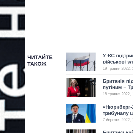
У ЄС підтри
ЧИТАЙТЕ
військові з
ТАКОЖ
19 травня 2022, 
Британія пі
путіним – Т
18 травня 2022, 
«Нюрнберг-2
трибуналу щ
7 березня 2022, 
Британський