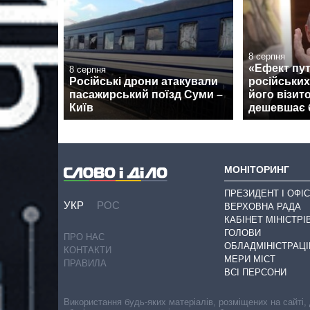
8 серпня
«Ефект пут
8 серпня
Російські дрони атакували
російських
пасажирський поїзд Суми –
його візит
Київ
дешевшає 
МОНІТОРИНГ
ПРЕЗИДЕНТ І ОФІС
УКР
РОС
ВЕРХОВНА РАДА
КАБІНЕТ МІНІСТРІ
ГОЛОВИ
ПРО НАС
ОБЛАДМІНІСТРАЦІ
КОНТАКТИ
МЕРИ МІСТ
ПРАВИЛА
ВСІ ПЕРСОНИ
Використання будь-яких матеріалів, розміщених на сайті,