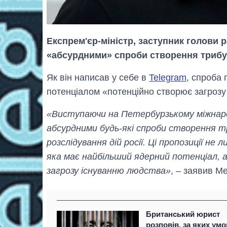
Експрем'єр-міністр, заступник голови
«абсурдними» спроби створення трибуна
Як він написав у себе в
Telegram
, спроба
потенціалом «потенційно створює загрозу
«Виступаючи на Петербурзькому міжнаро
абсурдними будь-які спроби створення тр
розслідування дій росії. Ці пропозиції не
яка має найбільший ядерний потенціал, а
загрозу існуванню людства»
, – заявив М
Британський юрист
розповів, за яких умо