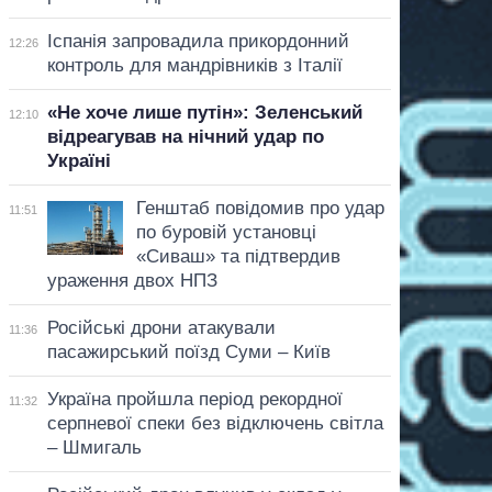
Іспанія запровадила прикордонний
12:26
контроль для мандрівників з Італії
«Не хоче лише путін»: Зеленський
12:10
відреагував на нічний удар по
Україні
Генштаб повідомив про удар
11:51
по буровій установці
«Сиваш» та підтвердив
ураження двох НПЗ
Російські дрони атакували
11:36
пасажирський поїзд Суми – Київ
Україна пройшла період рекордної
11:32
серпневої спеки без відключень світла
– Шмигаль