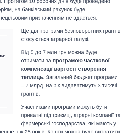
. Протягом 10 робочих днів буде проведено
теріям, на банківський рахунок буде
нецільовим призначенням не вдасться.
Ще дві програми безповоротних грантів
стосуються аграрної галузі.
Від 5 до 7 млн грн можна буде
ки:
отримати за
програмою часткової
компенсації вартості створення
теплиць
. Загальний бюджет програми
– 7 млрд, на рік видаватимуть 3 тисячі
грантів.
Учасниками програми можуть бути
приватні підприємці, аграрні компанії та
фермерські господарства, які мають у
менше ніж 25 років. Кошти можна буде витратити