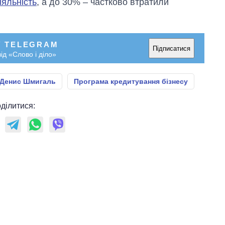
іяльність
, а до 30% – частково втратили
У TELEGRAM
Підписатися
ід «Слово і діло»
Денис Шмигаль
Програма кредитування бізнесу
ділитися: