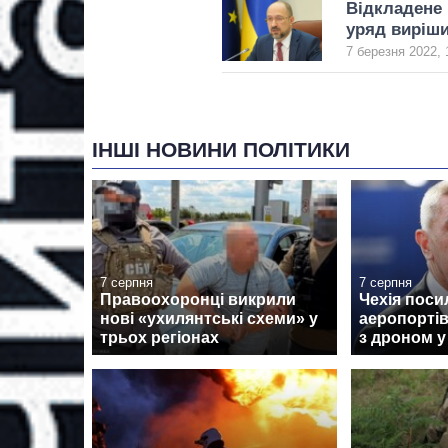
Відкладене 
уряд виріши
7 березня 2022, 
ІНШІ НОВИНИ ПОЛІТИКИ
7 серпня
7 серпня
Правоохоронці викрили
Чехія поси
нові «ухилянтські схеми» у
аеропортів
трьох регіонах
з дроном у