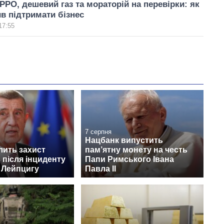
РРО, дешевий газ та мораторій на перевірки: як
в підтримати бізнес
17:55
7 серпня
Нацбанк випустить
лить захист
пам’ятну монету на честь
 після інциденту
Папи Римського Івана
 Лейпцигу
Павла II