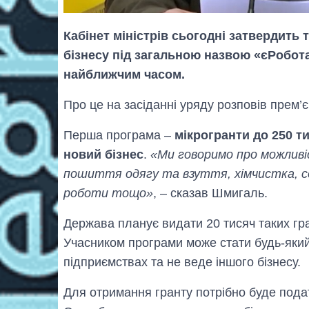
Кабінет міністрів сьогодні затвердить
бізнесу під загальною назвою «єРобот
найближчим часом.
Про це на засіданні уряду розповів прем’є
Перша програма –
мікрогранти до 250 т
новий бізнес
.
«Ми говоримо про можливіс
пошиття одягу та взуття, хімчистка, с
роботи тощо»
, – сказав Шмигаль.
Держава планує видати 20 тисяч таких гран
Учасником програми може стати будь-який
підприємствах та не веде іншого бізнесу.
Для отримання гранту потрібно буде пода