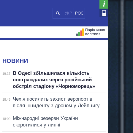
УКР
РОС
Порівняння
політиків
ЦІЙ
МЕРИ МІСТ
ВСІ ПЕРСОНИ
НОВИНИ
В Одесі збільшилася кількість
19:17
постраждалих через російський
обстріл стадіону «Чорноморець»
Чехія посилить захист аеропортів
18:45
після інциденту з дроном у Лейпцигу
Міжнародні резерви України
18:09
скоротилися у липні