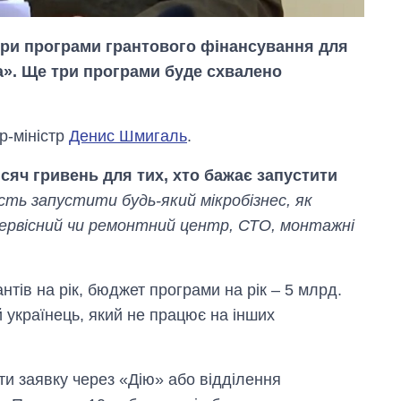
 три програми грантового фінансування для
а». Ще три програми буде схвалено
р-міністр
Денис Шмигаль
.
исяч гривень для тих, хто бажає запустити
ть запустити будь-який мікробізнес, як
ервісний чи ремонтний центр, СТО, монтажні
Як за 10 років
змінилася кількість
тів на рік, бюджет програми на рік – 5 млрд.
вступників на
 українець, який не працює на інших
бакалаврат,
магістратуру та
аспірантуру
ти заявку через «Дію» або відділення