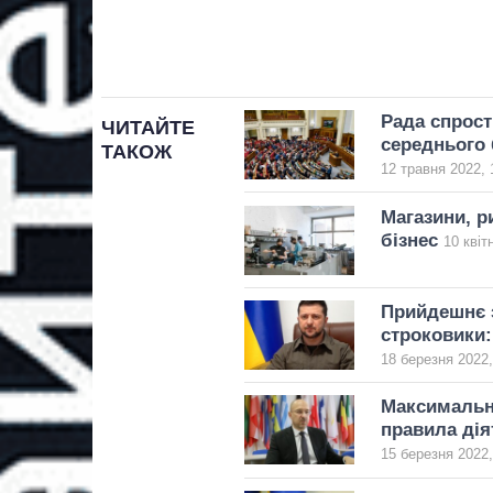
Рада спрост
ЧИТАЙТЕ
середнього 
ТАКОЖ
12 травня 2022, 
Магазини, р
бізнес
10 квіт
Прийдешнє з
строковики:
18 березня 2022,
Максимальна
правила дія
15 березня 2022,