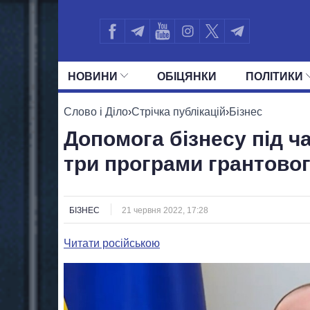
НОВИНИ
ОБIЦЯНКИ
ПОЛIТИКИ
УСІ ПОЛІТИКИ
ПРЕЗИДЕНТ І ОФ
Слово і Діло
›
Стрічка публікацій
›
Бізнес
Допомога бізнесу під ч
три програми грантово
БІЗНЕС
21 червня 2022, 17:28
Читати російською