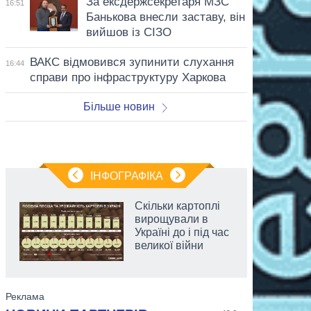
За ексдержсекретаря МЗС
16:51
Банькова внесли заставу, він
вийшов із СІЗО
ВАКС відмовився зупинити слухання
16:44
справи про інфраструктуру Харкова
Більше новин
ІНФОГРАФІКА
Скільки картоплі
вирощували в
Україні до і під час
великої війни