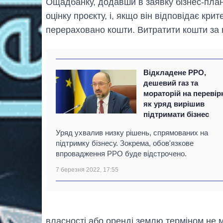
Ощадбанку, додавши в заявку бізнес-план
оцінку проєкту, і, якщо він відповідає кри
перераховано кошти. Витратити кошти за 
Відкладене РРО,
дешевий газ та
мораторій на перевір
як уряд вирішив
підтримати бізнес
Уряд ухвалив низку рішень, спрямованих на
підтримку бізнесу. Зокрема, обов'язкове
впровадження РРО буде відстрочено.
7 березня 2022, 17:55
власності або оренді землю терміном не 