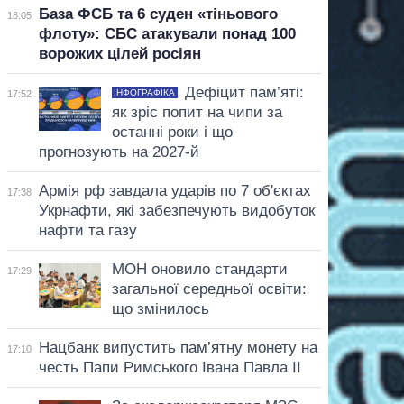
База ФСБ та 6 суден «тіньового
18:05
флоту»: СБС атакували понад 100
ворожих цілей росіян
Дефіцит пам’яті:
ІНФОГРАФІКА
17:52
як зріс попит на чипи за
останні роки і що
прогнозують на 2027-й
Армія рф завдала ударів по 7 об'єктах
17:38
Укрнафти, які забезпечують видобуток
нафти та газу
МОН оновило стандарти
17:29
загальної середньої освіти:
що змінилось
Нацбанк випустить пам’ятну монету на
17:10
честь Папи Римського Івана Павла II