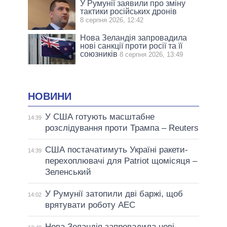
У Румунії заявили про зміну
тактики російських дронів
8 серпня 2026, 12:42
Нова Зеландія запровадила
нові санкції проти росії та її
союзників
8 серпня 2026, 13:49
НОВИНИ
У США готують масштабне
14:39
розслідування проти Трампа – Reuters
США постачатимуть Україні ракети-
14:39
перехоплювачі для Patriot щомісяця –
Зеленський
У Румунії затопили дві баржі, щоб
14:02
врятувати роботу АЕС
Нова Зеландія запровадила нові