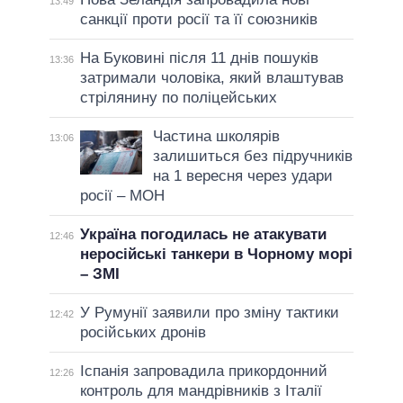
13:49
санкції проти росії та її союзників
На Буковині після 11 днів пошуків
13:36
затримали чоловіка, який влаштував
стрілянину по поліцейських
Частина школярів
13:06
залишиться без підручників
на 1 вересня через удари
росії – МОН
Україна погодилась не атакувати
12:46
неросійські танкери в Чорному морі
– ЗМІ
У Румунії заявили про зміну тактики
12:42
російських дронів
Іспанія запровадила прикордонний
12:26
контроль для мандрівників з Італії