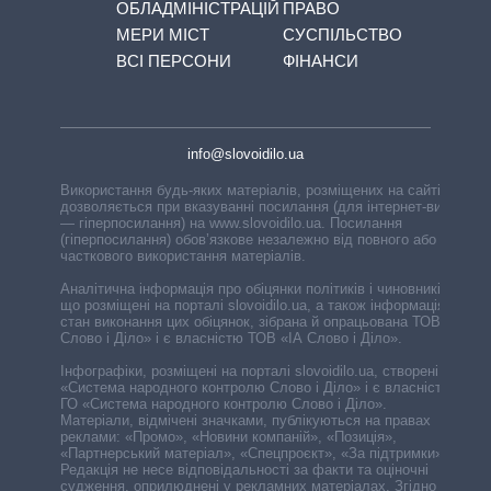
ОБЛАДМІНІСТРАЦІЙ
ПРАВО
МЕРИ МІСТ
СУСПІЛЬСТВО
ВСІ ПЕРСОНИ
ФІНАНСИ
info@slovoidilo.ua
Використання будь-яких матеріалів, розміщених на сайті,
дозволяється при вказуванні посилання (для інтернет-видань
— гіперпосилання) на www.slovoidilo.ua. Посилання
(гіперпосилання) обов’язкове незалежно від повного або
часткового використання матеріалів.
Аналітична інформація про обіцянки політиків і чиновників,
що розміщені на порталі slovoidilo.ua, а також інформація про
стан виконання цих обіцянок, зібрана й опрацьована ТОВ «ІА
Слово і Діло» і є власністю ТОВ «ІА Слово і Діло».
Інфографіки, розміщені на порталі slovoidilo.ua, створені ГО
«Система народного контролю Слово і Діло» і є власністю
ГО «Система народного контролю Слово і Діло».
Матеріали, відмічені значками, публікуються на правах
реклами: «Промо», «Новини компаній», «Позиція»,
«Партнерський матеріал», «Спецпроєкт», «За підтримки».
Редакція не несе відповідальності за факти та оціночні
судження, оприлюднені у рекламних матеріалах. Згідно з