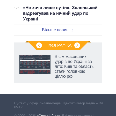
«Не хоче лише путін»: Зеленський
12:10
відреагував на нічний удар по
Україні
Більше новин
ІНФОГРАФІКА
Вісім масованих
ть
ударів по Україні за
літо: Київ та область
стали головною
ціллю рф
Cуб'єкт у сфері онлайн-медіа. Ідентифікатор медіа – R40-
05063
© 2009—2026
«Слово і Діло»
.
Всі права захищені і