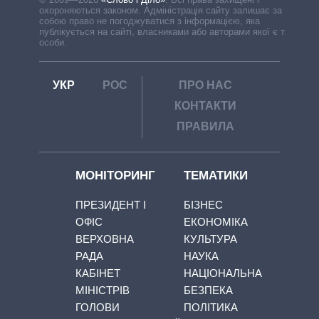
охороняються законом. Адміністрація сайту залишає за
собою право не погоджуватися з інформацією, яка
публікується на сайті, власниками або авторами якої є треті
особи.
УКР
РОС
ПРО НАС
КОНТАКТИ
ПРАВИЛА
МОНІТОРИНГ
ТЕМАТИКИ
ПРЕЗИДЕНТ І
БІЗНЕС
ОФІС
ЕКОНОМІКА
ВЕРХОВНА
КУЛЬТУРА
РАДА
НАУКА
КАБІНЕТ
НАЦІОНАЛЬНА
МІНІСТРІВ
БЕЗПЕКА
ГОЛОВИ
ПОЛІТИКА