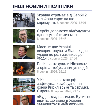
ІНШІ НОВИНИ ПОЛІТИКИ
Україна отримає від Сербії 2
мільйони євро: на що
спрямують
8 серпня 2026, 18:01
Сербія допоможе відбудувати
одне з українських міст
8 серпня 2026, 16:48
Маск не дає Україні
використовувати Starlink для
ударів по рф і закликає до
угоди
8 серпня 2026, 17:34
Росіяни атакували Нікополь:
згорів автобус, загинув водій
8 серпня 2026, 16:16
У Києві після атаки рф
зафіксували забруднення
озера Кирилівське та струмка
Сирець
8 серпня 2026, 21:12
«Буде складна зима»: Вучич не
вірить, що війна в Україні
завершиться найближчими