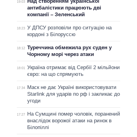
Над створенням української
19:03
антибалістики працюють дві
компанії – Зеленський
У ДПСУ розповіли про ситуацію на
18:23
кордоні з Білоруссю
Туреччина обмежила рух суден у
18:12
Чорному морі через атаки
Україна отримає від Сербії 2 мільйони
18:01
євро: на що спрямують
Маск не дає Україні використовувати
17:34
Starlink для ударів по рф і закликає до
угоди
На Сумщині помер чоловік, поранений
17:27
внаслідок ворожої атаки на ринок в
Білопіллі