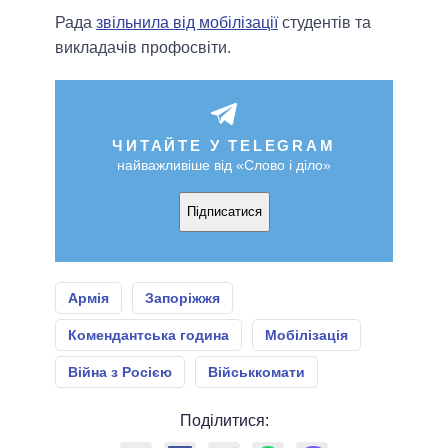
Рада
звільнила від мобілізації
студентів та
викладачів профосвіти.
ЧИТАЙТЕ У TELEGRAM
найважливіше від «Слово і діло»
Підписатися
Армія
Запоріжжя
Комендантська година
Мобілізація
Війна з Росією
Військкомати
Поділитися: