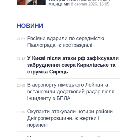
місяцями
8 серпня 2026, 16:05
НОВИНИ
Росіяни вдарили по середмістю
21:57
Павлограда, є постраждалі
У Києві після атаки рф зафіксували
21:12
забруднення озера Кирилівське та
струмка Сирець
В аеропорту німецького Лейпцига
20:08
встановили додатковий радар після
інциденту з БПЛА
Окупанти атакували чотири райони
19:36
Дніпропетровщини, є жертви і
поранені