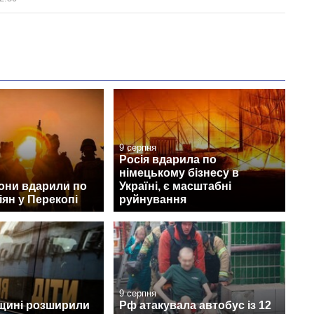
9 серпня
Росія вдарила по
німецькому бізнесу в
они вдарили по
Україні, є масштабні
іян у Перекопі
руйнування
9 серпня
щині розширили
Рф атакувала автобус із 12