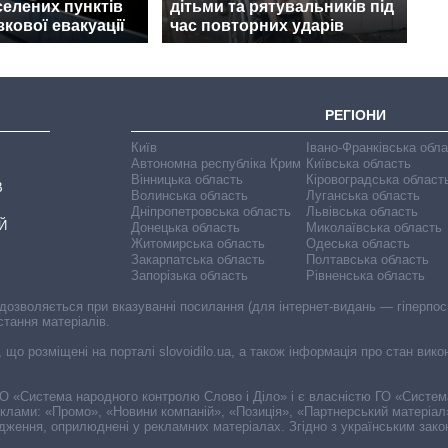
селених пунктів
дітьми та рятувальників під
зкової евакуації
час повторних ударів
РЕГІОНИ
Київ
Івано-Франківська обл
Автономна республіка Крим
Київська область
Вінницька область
Кіровоградська област
В
Волинська область
Луганська область
Дніпропетровська область
Львівська область
Й
Донецька область
Миколаївська область
Житомирська область
Одеська область
Закарпатська область
Полтавська область
Запорізька область
Рівненська область
 дозволяється при вказуванні посилання (для інтернет-видань — гіперпоси
стання матеріалів.
, що розміщені на порталі slovoidilo.ua, а також інформація про стан вик
і ГО «Система народного контролю Слово і Діло» і є власністю ГО «Систе
еклами: «Промо», «Новини компаній», «Позиція», «Партнерський матеріал
судження, оприлюднені у рекламних матеріалах. Згідно з українським зак