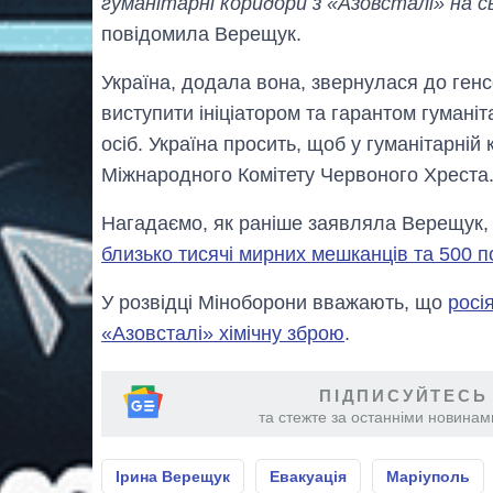
гуманітарні коридори з «Азовсталі» на с
повідомила Верещук.
Україна, додала вона, звернулася до ген
виступити ініціатором та гарантом гумані
осіб. Україна просить, щоб у гуманітарні
Міжнародного Комітету Червоного Хреста
Нагадаємо, як раніше заявляла Верещук, 
близько тисячі мирних мешканців та 500 п
У розвідці Міноборони вважають, що
росі
«Азовсталі» хімічну зброю
.
ПІДПИСУЙТЕСЬ
та стежте за останніми новинами
Ірина Верещук
Евакуація
Маріуполь