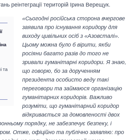
тань реінтеграції територій Ірина Верещук.
«Сьогодні російська сторона вчергове
заявила про існування коридору для
ї
виходу цивільних осіб з «Азовсталі».
Цьому можна було б вірити, якби
іна
росіяни багато разів до того не
зривали гуманітарні коридори. Я знаю,
і та
що говорю, бо за дорученням
Вісім масованих
ударів по Україні
президента особисто веду такі
за літо: Київ та
переговори та займаюся організацію
область стали
головною ціллю
гуманітарних коридорів. Важливо
рф
розуміти, що гуманітарний коридор
відкривається за домовленості двох
онньому порядку, не забезпечує безпеку, і
ором. Отже, офіційно та публічно заявляю: про