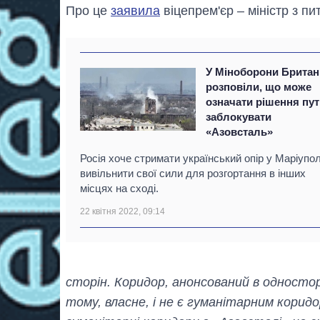
Про це
заявила
віцепрем'єр – міністр з пи
У Міноборони Британі
розповіли, що може
означати рішення пут
заблокувати
«Азовсталь»
Росія хоче стримати український опір у Маріупол
вивільнити свої сили для розгортання в інших
місцях на сході.
22 квітня 2022, 09:14
сторін. Коридор, анонсований в одностор
тому, власне, і не є гуманітарним корид