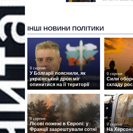
ІНШІ НОВИНИ ПОЛІТИКИ
9 серпня
У Болгарії пояснили, як
9 серпня
український дрон міг
Сили обор
опинитися на її території
складу рос
9 серпня
Лісові пожежі в Європі: у
9 серпня
Франції заарештували сотні
На Херсон