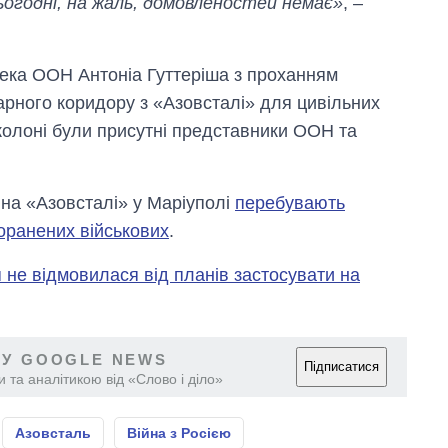
ьогодні, на жаль, домовленостей немає»
, –
сека ООН Антоніа Гуттеріша з проханням
тарного коридору з «Азовсталі» для цивільних
й колоні були присутні представники ООН та
.
на «Азовсталі» у Маріуполі
перебувають
оранених військових
.
я не відмовилася від планів застосувати на
 У GOOGLE NEWS
Підписатися
 та аналітикою від «Слово і діло»
Азовсталь
Війна з Росією