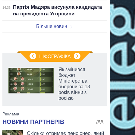
Партія Мадяра висунула кандидата
14:33
на президента Угорщини
Більше новин
ІНФОГРАФІКА
Як змінився
бюджет
Міністерства
оборони за 13
років війни з
росією