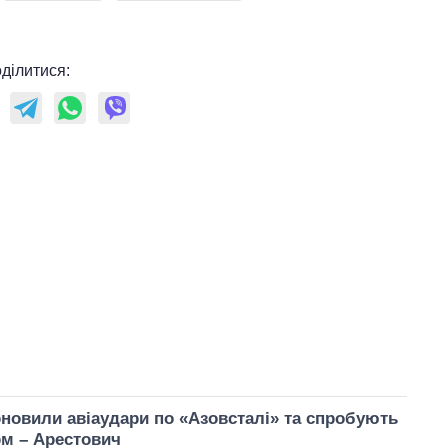
ділитися:
новили авіаудари по «Азовсталі» та спробують
рм – Арестович