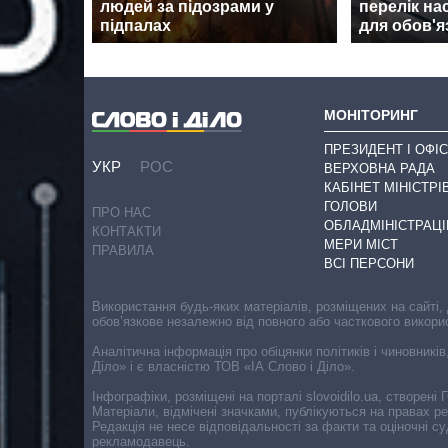
людей за підозрами у
перелік на
підпалах
для обов'я
МОНІТОРИНГ
ПРЕЗИДЕНТ І ОФІС
УКР
РОС
ВЕРХОВНА РАДА
КАБІНЕТ МІНІСТРІ
ГОЛОВИ
ПРО НАС
ОБЛАДМІНІСТРАЦІ
КОНТАКТИ
МЕРИ МІСТ
ПРАВИЛА
ВСІ ПЕРСОНИ
Використання будь-яких матеріалів, розміщених на сайті,
обов’язкове незалежно від повного або часткового викори
Аналітична інформація про обіцянки політиків і чиновників
Діло» і є власністю ТОВ «ІА Слово і Діло».
Інфографіки, розміщені на порталі slovoidilo.ua, створен
Матеріали, відмічені значками, публікуються на правах р
Редакція не несе відповідальності за факти та оціночні 
рекламодавець.