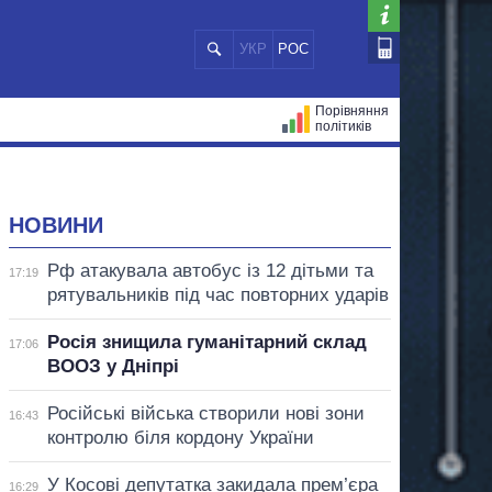
УКР
РОС
Порівняння
політиків
ЦІЙ
МЕРИ МІСТ
ВСІ ПЕРСОНИ
НОВИНИ
Рф атакувала автобус із 12 дітьми та
17:19
рятувальників під час повторних ударів
Росія знищила гуманітарний склад
17:06
ВООЗ у Дніпрі
Російські війська створили нові зони
16:43
контролю біля кордону України
У Косові депутатка закидала прем’єра
16:29