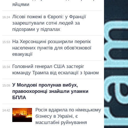
яйцями
Лісові пожежі в Європі: у Франції
16:24
заарештували сотні людей за
підозрами у підпалах
На Херсонщині розширили перелік
15:53
населених пунктів для обов'язкової
евакуації
Головний генерал США застеріг
15:34
команду Трампа від ескалації з Іраном
У Молдові пролунав вибух,
15:09
правоохоронці знайшли уламки
БПЛА
Росія вдарила по німецькому
14:42
бізнесу в Україні, є
масштабні руйнування