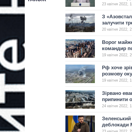
23 квітня 2022, 1
З «Азовстал
залучити тр
20 квітня 2022, 2
Ворог майже
командир п
19 квітня 2022, 2
Рф хоче зрі
розмову ок
19 квітня 2022, 1
Зірвано ева
припинити о
24 квітня 2022, 1
Зеленський 
деблокади 
23 квітня 2022, 2