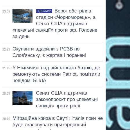
Ворог обстріляв
ПІДСУМКИ
23:09
стадіон «Чорноморець», а
Сенат США підтримав
«пекельні санкції» проти рф. Головне
за день
Окупанти вдарили з РСЗВ по
22:29
Слов'янську, є жертва і поранені
У Німеччині над військовою базою, де
21:45
ремонтують системи Patriot, помітили
невідомі БПЛА
Сенат США підтримав
20:55
законопроєкт про «пекельні
санкції» проти росії
Міграційна криза в Сеуті: Італія поки не
20:19
буде скасовувати прикордонний