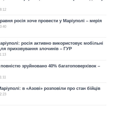
8:12
травня росія хоче провести у Маріуполі – мерія
3:40
аріуполі: росія активно використовує мобільні
для приховування злочинів – ГУР
1:13
 повністю зруйновано 40% багатоповерхівок –
1:11
Маріуполі: в «Азові» розповіли про стан бійців
2:23