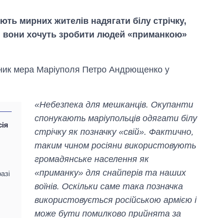
ають мирних жителів надягати білу стрічку,
, вони хочуть зробити людей «приманкою»
адник мера Маріуполя Петро Андрющенко у
«Небезпека для мешканців. Окупанти
спонукають маріупольців одягати білу
сія
стрічку як позначку «свій». Фактично,
таким чином росіяни використовують
громадянське населення як
Скільки картоплі
«приманку» для снайперів та наших
азі
вирощували в
Україні до і під час
воїнів. Оскільки саме така позначка
великої війни
використовується російською армією і
може бути помилково прийнята за