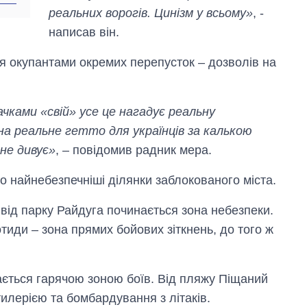
реальних ворогів. Цинізм у всьому»
, -
написав він.
я окупантами окремих перепусток – дозволів на
ачками «свій» усе це нагадує реальну
а реальне гетто для українців за калькою
 не дивує»
, – повідомив радник мера.
о найнебезпечніші ділянки заблокованого міста.
від парку Райдуга починається зона небезпеки.
иди – зона прямих бойових зіткнень, до того ж
ється гарячою зоною боїв. Від пляжу Піщаний
илерією та бомбардування з літаків.