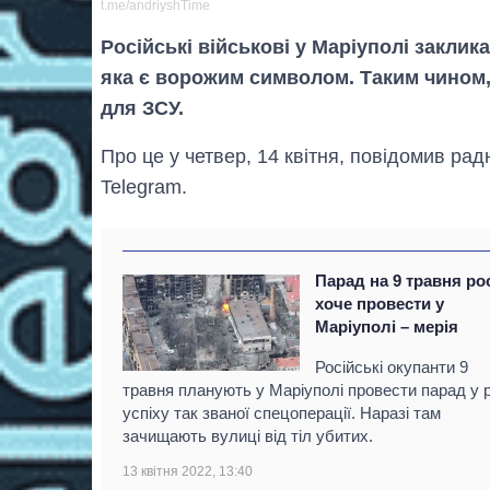
t.me/andriyshTime
Російські військові у Маріуполі заклик
яка є ворожим символом. Таким чином
для ЗСУ.
Про це у четвер, 14 квітня, повідомив р
Telegram.
Парад на 9 травня ро
хоче провести у
Маріуполі – мерія
Російські окупанти 9
травня планують у Маріуполі провести парад у р
успіху так званої спецоперації. Наразі там
зачищають вулиці від тіл убитих.
13 квітня 2022, 13:40