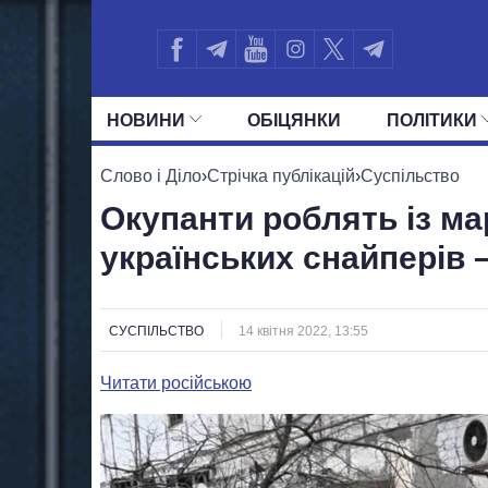
НОВИНИ
ОБIЦЯНКИ
ПОЛIТИКИ
УСІ ПОЛІТИКИ
ПРЕЗИДЕНТ І ОФ
Слово і Діло
›
Стрічка публікацій
›
Суспільство
Окупанти роблять із ма
українських снайперів 
СУСПІЛЬСТВО
14 квітня 2022, 13:55
Читати російською