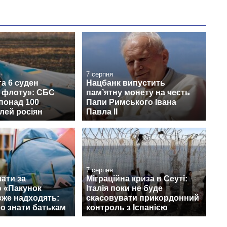
7 серпня
а 6 суден
Нацбанк випустить
о флоту»: СБС
пам’ятну монету на честь
понад 100
Папи Римського Івана
лей росіян
Павла II
7 серпня
ати за
Міграційна криза в Сеуті:
 «Пакунок
Італія поки не буде
вже надходять:
скасовувати прикордонний
о знати батькам
контроль з Іспанією