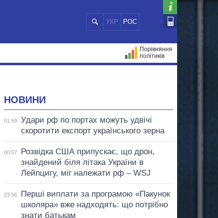
УКР
РОС
Порівняння
політиків
ЦІЙ
МЕРИ МІСТ
ВСІ ПЕРСОНИ
НОВИНИ
Удари рф по портах можуть удвічі
01:59
скоротити експорт українського зерна
Розвідка США припускає, що дрон,
00:57
знайдений біля літака України в
Лейпцигу, міг належати рф – WSJ
Перші виплати за програмою «Пакунок
23:56
школяра» вже надходять: що потрібно
знати батькам