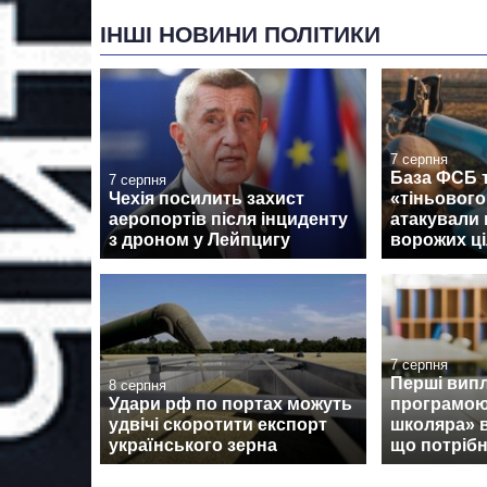
ІНШІ НОВИНИ ПОЛІТИКИ
7 серпня
База ФСБ т
7 серпня
Чехія посилить захист
«тіньовог
аеропортів після інциденту
атакували 
з дроном у Лейпцигу
ворожих ці
7 серпня
Перші випл
8 серпня
Удари рф по портах можуть
програмою
удвічі скоротити експорт
школяра» 
українського зерна
що потрібн