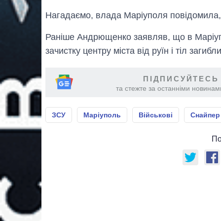
Нагадаємо, влада Маріуполя повідомила
Раніше Андрющенко заявляв, що в Маріупо
зачистку центру міста від руїн і тіл загибл
ПІДПИСУЙТЕСЬ
та стежте за останніми новинами
ЗСУ
Маріуполь
Військові
Снайпер
По