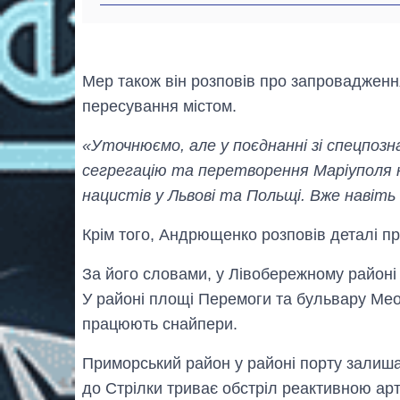
Мер також він розповів про запровадженн
пересування містом.
«Уточнюємо, але у поєднанні зі спецпозн
сегрегацію та перетворення Маріуполя н
нацистів у Львові та Польщі. Вже навіть
Крім того, Андрющенко розповів деталі пр
За його словами, у Лівобережному районі 
У районі площі Перемоги та бульвару Меот
працюють снайпери.
Приморський район у районі порту залиша
до Стрілки триває обстріл реактивною арт