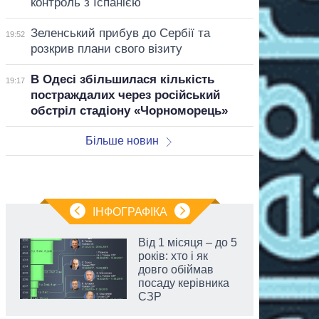
контроль з Іспанією
Зеленський прибув до Сербії та
19:52
розкрив плани свого візиту
В Одесі збільшилася кількість
19:17
постраждалих через російський
обстріл стадіону «Чорноморець»
Більше новин
ІНФОГРАФІКА
Від 1 місяця – до 5
років: хто і як
довго обіймав
посаду керівника
СЗР