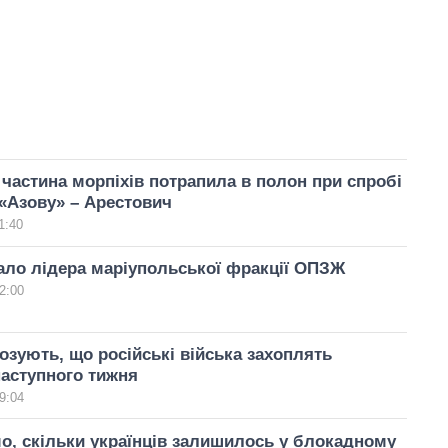
 частина морпіхів потрапила в полон при спробі
«Азову» – Арестович
1:40
ало лідера маріупольської фракції ОПЗЖ
2:00
озують, що російські війська захоплять
аступного тижня
9:04
о, скільки українців залишилось у блокадному