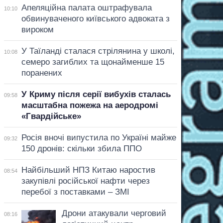
Апеляційна палата оштрафувала
10:10
обвинуваченого київського адвоката з
вироком
У Таїланді сталася стрілянина у школі,
10:08
семеро загиблих та щонайменше 15
поранених
У Криму після серії вибухів сталась
09:58
масштабна пожежа на аеродромі
«Гвардійське»
Росія вночі випустила по Україні майже
09:32
150 дронів: скільки збила ППО
Найбільший НПЗ Китаю наростив
08:54
закупівлі російської нафти через
перебої з поставками – ЗМІ
Дрони атакували черговий
08:16