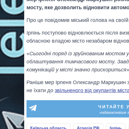
мосту, яке дозволить відновити автом
Про це повідомив міський голова на своїй 
Ірпінь поступово відновлюється після визв
обласною владою місто незабаром віднов
«
Сьогодні поряд із зруйнованим мостом у
облаштування тимчасового мосту. Завдя
комунікацій у місті значно прискориться
Раніше мер Ірпеня Олександр Маркушин з
не їхати до
звільненого від окупантів міст
ЧИТАЙТЕ 
найважливіше в
Київська область
Агресія РФ
Ірпінь