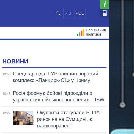
УКР
РОС
Порівняння
політиків
ЦІЙ
МЕРИ МІСТ
ВСІ ПЕРСОНИ
НОВИНИ
Спецпідрозділ ГУР знищив ворожий
10:58
комплекс «Панцирь-С1» у Криму
Росія формує бойові підрозділи з
10:45
українських військовополонених – ISW
Окупанти атакували БПЛА
10:27
ринок на на Сумщині, є
важкопоранені