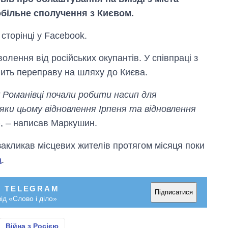
обільне сполучення з Києвом.
сторінці у Facebook.
олення від російських окупантів. У співпраці з
ить переправу на шляху до Києва.
 Романівці почали робити насип для
ки цьому відновлення Ірпеня та відновлення
», – написав Маркушин.
акликав місцевих жителів протягом місяця поки
Як змінився
а
.
бюджет
Міністерства
оборони за 13
У TELEGRAM
років війни з
Підписатися
ід «Слово і діло»
росією
Війна з Росією