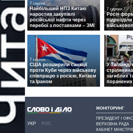
7 серпня
Найбільший НПЗ Китаю
7 серпня
наростив закупівлі
Росія форм
російської нафти через
підрозділи
перебої з поставками – ЗМІ
військово
7 серпня
7 серпня
США розширили санкції
У Таїланді
проти Куби через військову
стрілянина
співпрацю з росією, Китаєм
загиблих 
та Іраном
поранених
МОНІТОРИНГ
ПРЕЗИДЕНТ І ОФІС
УКР
РОС
ВЕРХОВНА РАДА
КАБІНЕТ МІНІСТРІ