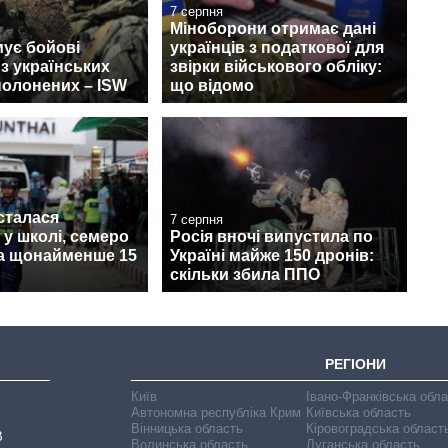
7 серпня
Міноборони отримає дані
ує бойові
українців з податкової для
 з українських
звірки військового обліку:
полонених – ISW
що відомо
 сталася
7 серпня
 у школі, семеро
Росія вночі випустила по
та щонайменше 15
Україні майже 150 дронів:
скільки збила ППО
РЕГІОНИ
Київ
Івано-Франківська обл
Автономна республіка Крим
Київська область
Вінницька область
Кіровоградська област
В
Волинська область
Луганська область