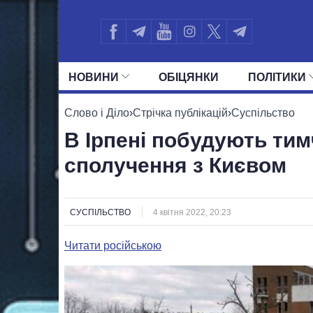
НОВИНИ
ОБIЦЯНКИ
ПОЛIТИКИ
УСІ ПОЛІТИКИ
ПРЕЗИДЕНТ І ОФ
Слово і Діло
›
Стрічка публікацій
›
Суспільство
В Ірпені побудують тим
сполучення з Києвом
СУСПІЛЬСТВО
4 квітня 2022, 20:23
Читати російською