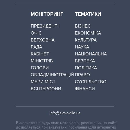
МОНІТОРИНГ
ТЕМАТИКИ
ПРЕЗИДЕНТ І
БІЗНЕС
ОФІС
ЕКОНОМІКА
ВЕРХОВНА
КУЛЬТУРА
РАДА
НАУКА
КАБІНЕТ
НАЦІОНАЛЬНА
МІНІСТРІВ
БЕЗПЕКА
ГОЛОВИ
ПОЛІТИКА
ОБЛАДМІНІСТРАЦІЙ
ПРАВО
МЕРИ МІСТ
СУСПІЛЬСТВО
ВСІ ПЕРСОНИ
ФІНАНСИ
info@slovoidilo.ua
Використання будь-яких матеріалів, розміщених на сайті,
дозволяється при вказуванні посилання (для інтернет-видань