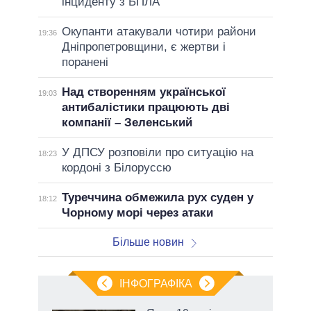
інциденту з БПЛА
Окупанти атакували чотири райони
19:36
Дніпропетровщини, є жертви і
поранені
Над створенням української
19:03
антибалістики працюють дві
компанії – Зеленський
У ДПСУ розповіли про ситуацію на
18:23
кордоні з Білоруссю
Туреччина обмежила рух суден у
18:12
Чорному морі через атаки
Більше новин
ІНФОГРАФІКА