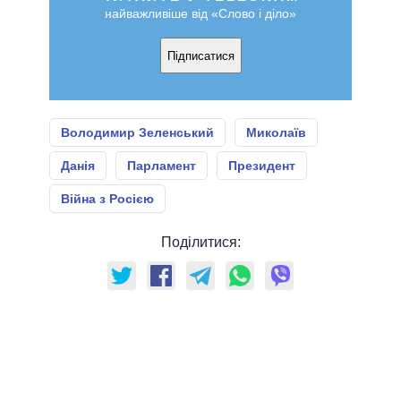
найважливіше від «Слово і діло»
Підписатися
Володимир Зеленський
Миколаїв
Данія
Парламент
Президент
Війна з Росією
Поділитися: