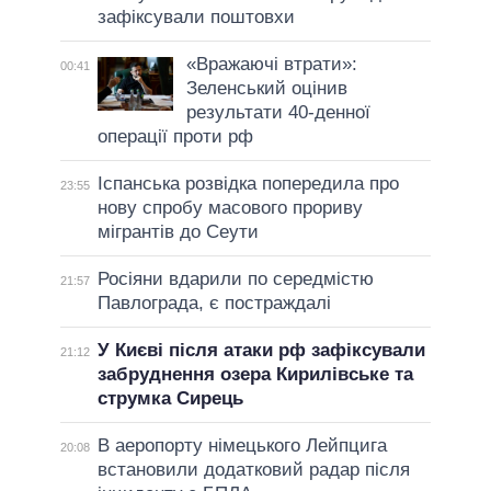
зафіксували поштовхи
«Вражаючі втрати»:
00:41
Зеленський оцінив
результати 40-денної
операції проти рф
Іспанська розвідка попередила про
23:55
нову спробу масового прориву
мігрантів до Сеути
Росіяни вдарили по середмістю
21:57
Павлограда, є постраждалі
У Києві після атаки рф зафіксували
21:12
забруднення озера Кирилівське та
струмка Сирець
В аеропорту німецького Лейпцига
20:08
встановили додатковий радар після