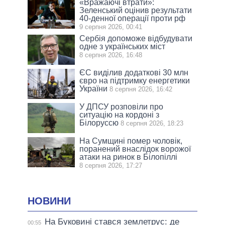
«Вражаючі втрати»:
Зеленський оцінив результати
40-денної операції проти рф
9 серпня 2026, 00:41
Сербія допоможе відбудувати
одне з українських міст
8 серпня 2026, 16:48
ЄС виділив додаткові 30 млн
євро на підтримку енергетики
України
8 серпня 2026, 16:42
У ДПСУ розповіли про
ситуацію на кордоні з
Білоруссю
8 серпня 2026, 18:23
На Сумщині помер чоловік,
поранений внаслідок ворожої
атаки на ринок в Білопіллі
8 серпня 2026, 17:27
НОВИНИ
На Буковині стався землетрус: де
00:55