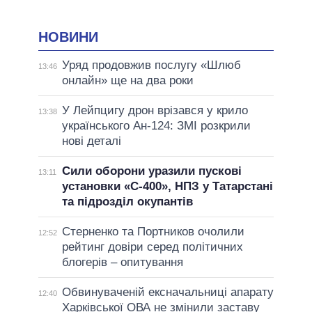
НОВИНИ
Уряд продовжив послугу «Шлюб
13:46
онлайн» ще на два роки
У Лейпцигу дрон врізався у крило
13:38
українського Ан-124: ЗМІ розкрили
нові деталі
Сили оборони уразили пускові
13:11
установки «С-400», НПЗ у Татарстані
та підрозділ окупантів
Стерненко та Портников очолили
12:52
рейтинг довіри серед політичних
блогерів – опитування
Обвинуваченій ексначальниці апарату
12:40
Харківської ОВА не змінили заставу