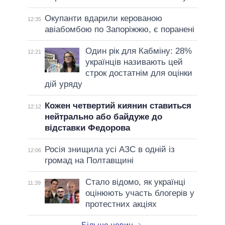
Окупанти вдарили керованою
12:35
авіабомбою по Запоріжжю, є поранені
Один рік для Кабміну: 28%
12:21
українців називають цей
строк достатнім для оцінки
дій уряду
Кожен четвертий киянин ставиться
12:12
нейтрально або байдуже до
відставки Федорова
Росія знищила усі АЗС в одній із
12:06
громад на Полтавщині
Стало відомо, як українці
11:39
оцінюють участь блогерів у
протестних акціях