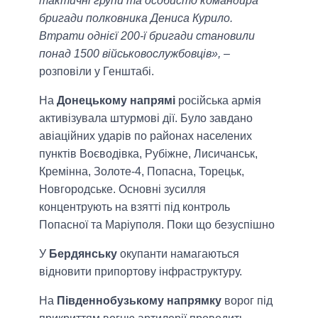
тактичні групи та особисто командира
бригади полковника Дениса Курило.
Втрати однієї 200-ї бригади становили
понад 1500 військовослужбовців»,
–
розповіли у Генштабі.
На
Донецькому напрямі
російська армія
активізувала штурмові дії. Було завдано
авіаційних ударів по районах населених
пунктів Воєводівка, Рубіжне, Лисичанськ,
Кремінна, Золоте-4, Попасна, Торецьк,
Новгородське. Основні зусилля
концентрують на взятті під контроль
Попасної та Маріуполя. Поки що безуспішно
У
Бердянську
окупанти намагаються
відновити припортову інфраструктуру.
На
Південнобузькому напрямку
ворог під