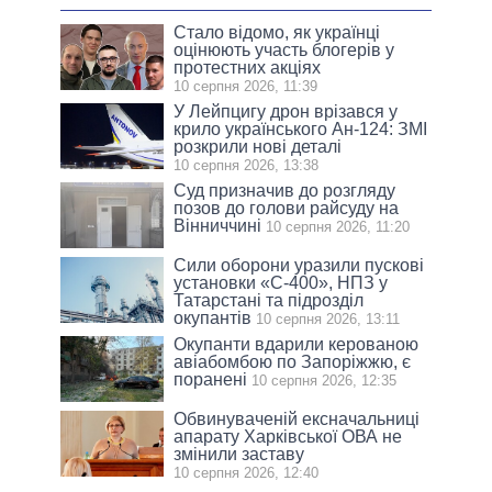
Стало відомо, як українці
оцінюють участь блогерів у
протестних акціях
10 серпня 2026, 11:39
У Лейпцигу дрон врізався у
крило українського Ан-124: ЗМІ
розкрили нові деталі
10 серпня 2026, 13:38
Суд призначив до розгляду
позов до голови райсуду на
Вінниччині
10 серпня 2026, 11:20
Сили оборони уразили пускові
установки «С-400», НПЗ у
Татарстані та підрозділ
окупантів
10 серпня 2026, 13:11
Окупанти вдарили керованою
авіабомбою по Запоріжжю, є
поранені
10 серпня 2026, 12:35
Обвинуваченій ексначальниці
апарату Харківської ОВА не
змінили заставу
10 серпня 2026, 12:40