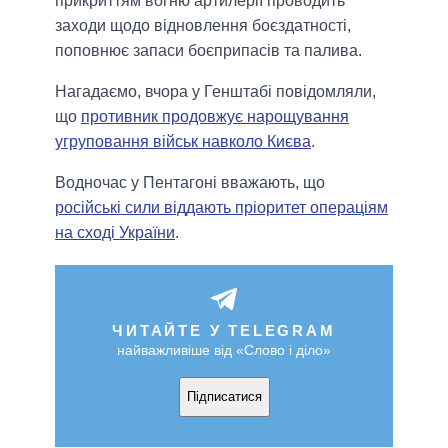
прикриттям вогню артилерії проводить
заходи щодо відновлення боєздатності,
поповнює запаси боєприпасів та палива.
Нагадаємо, вчора у Генштабі повідомляли,
що
противник продовжує нарощування
угруповання військ навколо Києва
.
Водночас у Пентагоні вважають, що
російські сили віддають пріоритет операціям
на сході України
.
ЧИТАЙТЕ У TELEGRAM
найважливіше від «Слово і діло»
Підписатися