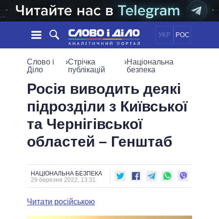
УКР
РОС
НОВИНИ
Слово і
›
Стрічка
›
Національна
Діло
публікацій
безпека
ОБIЦЯНКИ
СТРІЧКА
ПОЛІТИКА
Росія виводить деякі
ПОДІЇ
ЕКОНОМІКА
підрозділи з Київської
ПОЛIТИКИ
СТАТТІ
СУСПІЛЬСТВО
та Чернігівської
ІНФОГРАФІКА
ДУМКИ
СВІТ
УСІ ПОЛІТИКИ
областей – Генштаб
ОГЛЯДИ
ПРЕЗИДЕНТ І ОФІС
ВІДЕО
ДАЙДЖЕСТИ
ВЕРХОВНА РАДА
ПІДТРИМАТИ
КАБІНЕТ МІНІСТРІВ
НАЦІОНАЛЬНА БЕЗПЕКА
29 березня 2022, 13:31
ГОЛОВИ ОБЛАДМІНІСТРАЦІЙ
ПОРІВНЯННЯ ПОЛІТИКІВ
МЕРИ МІСТ
Читати російською
ВСІ ПЕРСОНИ