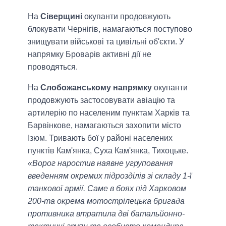
На
Сіверщині
окупанти продовжують
блокувати Чернігів, намагаються поступово
знищувати військові та цивільні об'єкти. У
напрямку Броварів активні дії не
проводяться.
На
Слобожанському напрямку
окупанти
продовжують застосовувати авіацію та
артилерію по населеним пунктам Харків та
Барвінкове, намагаються захопити місто
Ізюм. Тривають бої у районі населених
пунктів Кам'янка, Суха Кам'янка, Тихоцьке.
«Ворог наростив наявне угруповання
введенням окремих підрозділів зі складу 1-ї
танкової армії. Саме в боях під Харковом
200-та окрема мотострілецька бригада
противника втратила дві батальйонно-