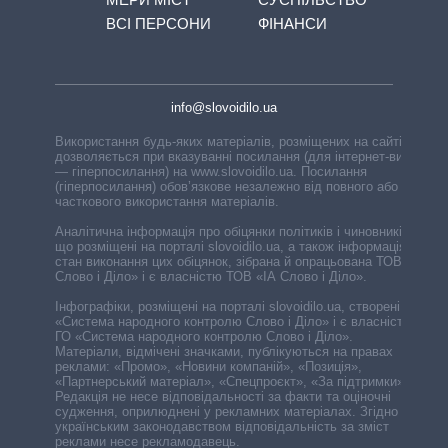
ВСІ ПЕРСОНИ
ФІНАНСИ
info@slovoidilo.ua
Використання будь-яких матеріалів, розміщених на сайті,
дозволяється при вказуванні посилання (для інтернет-видань
— гіперпосилання) на www.slovoidilo.ua. Посилання
(гіперпосилання) обов’язкове незалежно від повного або
часткового використання матеріалів.
Аналітична інформація про обіцянки політиків і чиновників,
що розміщені на порталі slovoidilo.ua, а також інформація про
стан виконання цих обіцянок, зібрана й опрацьована ТОВ «ІА
Слово і Діло» і є власністю ТОВ «ІА Слово і Діло».
Інфографіки, розміщені на порталі slovoidilo.ua, створені ГО
«Система народного контролю Слово і Діло» і є власністю
ГО «Система народного контролю Слово і Діло».
Матеріали, відмічені значками, публікуються на правах
реклами: «Промо», «Новини компаній», «Позиція»,
«Партнерський матеріал», «Спецпроєкт», «За підтримки».
Редакція не несе відповідальності за факти та оціночні
судження, оприлюднені у рекламних матеріалах. Згідно з
українським законодавством відповідальність за зміст
реклами несе рекламодавець.