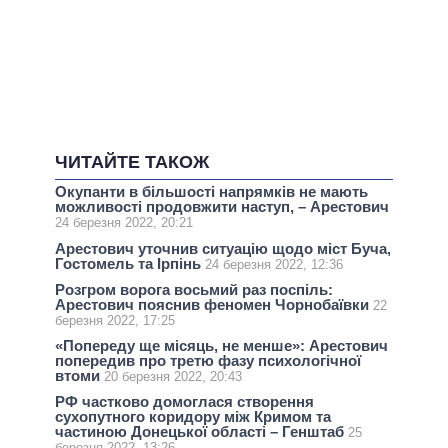
ЧИТАЙТЕ ТАКОЖ
Окупанти в більшості напрямків не мають
можливості продовжити наступ, – Арестович
24 березня 2022, 20:21
Арестович уточнив ситуацію щодо міст Буча,
Гостомель та Ірпінь
24 березня 2022, 12:36
Розгром ворога восьмий раз поспіль:
Арестович пояснив феномен Чорнобаївки
22
березня 2022, 17:25
«Попереду ще місяць, не менше»: Арестович
попередив про третю фазу психологічної
втоми
20 березня 2022, 20:43
РФ частково домоглася створення
сухопутного коридору між Кримом та
частиною Донецької області – Генштаб
25
березня 2022, 13:26