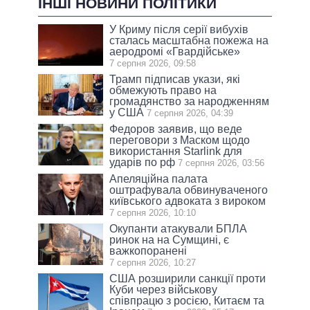
ІНШІ НОВИНИ ПОЛІТИКИ
У Криму після серії вибухів
сталась масштабна пожежа на
аеродромі «Гвардійське»
7 серпня 2026, 09:58
Трамп підписав укази, які
обмежують право на
громадянство за народженням
у США
7 серпня 2026, 04:39
Федоров заявив, що веде
переговори з Маском щодо
використання Starlink для
ударів по рф
7 серпня 2026, 03:56
Апеляційна палата
оштрафувала обвинуваченого
київського адвоката з вироком
7 серпня 2026, 10:10
Окупанти атакували БПЛА
ринок на на Сумщині, є
важкопоранені
7 серпня 2026, 10:27
США розширили санкції проти
Куби через військову
співпрацю з росією, Китаєм та