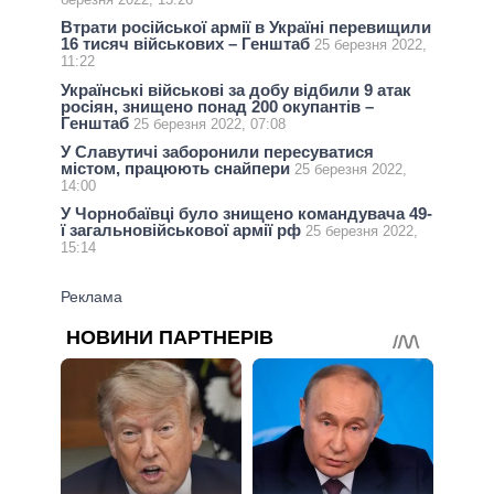
Втрати російської армії в Україні перевищили
16 тисяч військових – Генштаб
25 березня 2022,
11:22
Українські військові за добу відбили 9 атак
росіян, знищено понад 200 окупантів –
Генштаб
25 березня 2022, 07:08
У Славутичі заборонили пересуватися
містом, працюють снайпери
25 березня 2022,
14:00
У Чорнобаївці було знищено командувача 49-
ї загальновійськової армії рф
25 березня 2022,
15:14