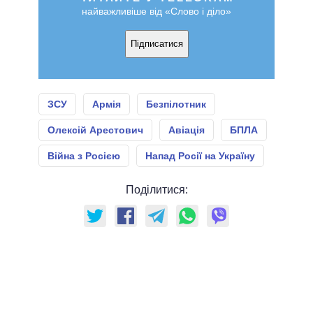
найважливіше від «Слово і діло»
Підписатися
ЗСУ
Армія
Безпілотник
Олексій Арестович
Авіація
БПЛА
Війна з Росією
Напад Росії на Україну
Поділитися: