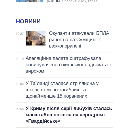
Іраном
7 серпня 2026, 05:17
НОВИНИ
Окупанти атакували БПЛА
10:27
ринок на на Сумщині, є
важкопоранені
Апеляційна палата оштрафувала
10:10
обвинуваченого київського адвоката з
вироком
У Таїланді сталася стрілянина у
10:08
школі, семеро загиблих та
щонайменше 15 поранених
У Криму після серії вибухів сталась
09:58
масштабна пожежа на аеродромі
«Гвардійське»