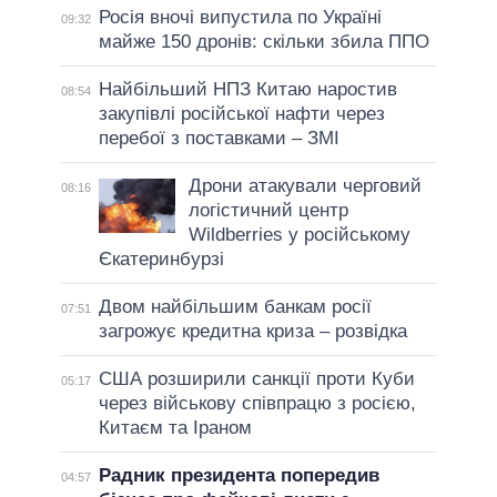
Росія вночі випустила по Україні
09:32
майже 150 дронів: скільки збила ППО
Найбільший НПЗ Китаю наростив
08:54
закупівлі російської нафти через
перебої з поставками – ЗМІ
Дрони атакували черговий
08:16
логістичний центр
Wildberries у російському
Єкатеринбурзі
Двом найбільшим банкам росії
07:51
загрожує кредитна криза – розвідка
США розширили санкції проти Куби
05:17
через військову співпрацю з росією,
Китаєм та Іраном
Радник президента попередив
04:57