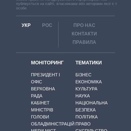
публікується на сайті, власниками або авторами якої є треті
особи.
УКР
РОС
ПРО НАС
КОНТАКТИ
ПРАВИЛА
МОНІТОРИНГ
ТЕМАТИКИ
ПРЕЗИДЕНТ І
БІЗНЕС
ОФІС
ЕКОНОМІКА
ВЕРХОВНА
КУЛЬТУРА
РАДА
НАУКА
КАБІНЕТ
НАЦІОНАЛЬНА
МІНІСТРІВ
БЕЗПЕКА
ГОЛОВИ
ПОЛІТИКА
ОБЛАДМІНІСТРАЦІЙ
ПРАВО
МЕРИ МІСТ
СУСПІЛЬСТВО