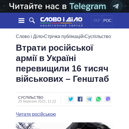
УКР
РОС
НОВИНИ
Слово і Діло
›
Стрічка публікацій
›
Суспільство
Втрати російської
ОБIЦЯНКИ
СТРІЧКА
ПОЛІТИКА
армії в Україні
ПОДІЇ
ЕКОНОМІКА
ПОЛIТИКИ
перевищили 16 тисяч
СТАТТІ
СУСПІЛЬСТВО
ІНФОГРАФІКА
ДУМКИ
СВІТ
УСІ ПОЛІТИКИ
військових – Генштаб
ОГЛЯДИ
ПРЕЗИДЕНТ І ОФІС
ВІДЕО
ДАЙДЖЕСТИ
ВЕРХОВНА РАДА
СУСПІЛЬСТВО
ПІДТРИМАТИ
КАБІНЕТ МІНІСТРІВ
25 березня 2022, 11:22
ГОЛОВИ ОБЛАДМІНІСТРАЦІЙ
ПОРІВНЯННЯ ПОЛІТИКІВ
Читати російською
МЕРИ МІСТ
ВСІ ПЕРСОНИ