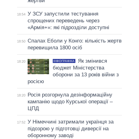
жертви
У ЗСУ запустили тестування
18:54
спрощених переведень через
«Армія+»: які підрозділи доступні
Спалах Еболи у Конго: кількість жертв
18:50
перевищила 1800 осіб
Як змінився
ІНФОГРАФІКА
18:20
бюджет Міністерства
оборони за 13 років війни з
росією
Росія розгорнула дезінформаційну
18:20
кампанію щодо Курської операції –
ЦПД
У Німеччині затримали українця за
17:52
підозрою у підготовці диверсії на
оборонному заводі