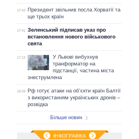
Президент звільнив посла Хорватії та
17:43
ще трьох країн
Зеленський підписав указ про
17:41
встановлення нового військового
свята
У Львові вибухнув
17:12
транформатор на
підстанції, частина міста
знеструмлена
Рф готує атаки на об’єкти країн Балтії
16:59
з використанням українських дронів –
розвідка
Більше новин
ІНФОГРАФІКА