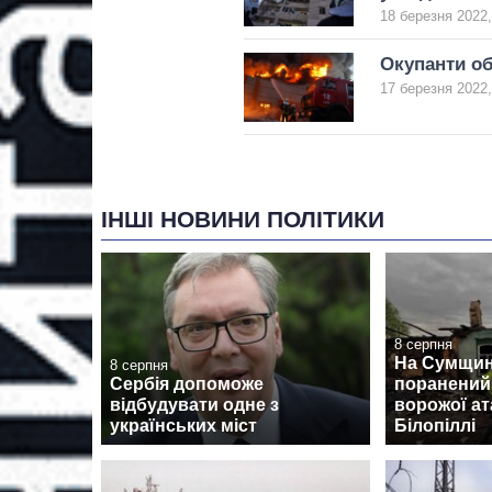
18 березня 2022,
Окупанти об
17 березня 2022,
ІНШІ НОВИНИ ПОЛІТИКИ
8 серпня
На Сумщині
8 серпня
Сербія допоможе
поранений
відбудувати одне з
ворожої ат
українських міст
Білопіллі