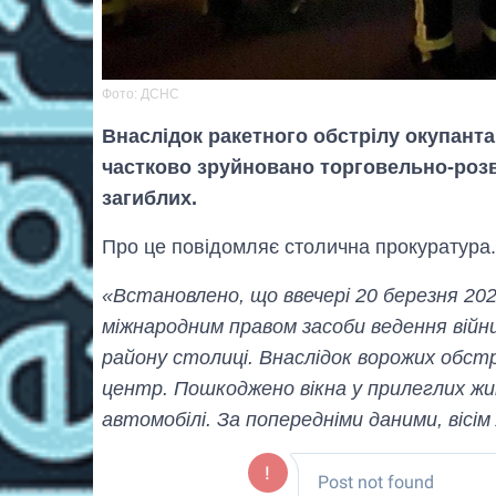
Фото: ДСНС
Внаслідок ракетного обстрілу окупант
частково зруйновано торговельно-розв
загиблих.
Про це повідомляє столична прокуратура.
«Встановлено, що ввечері 20 березня 202
міжнародним правом засоби ведення війни
району столиці. Внаслідок ворожих обстр
центр. Пошкоджено вікна у прилеглих жи
автомобілі. За попередніми даними, вісі