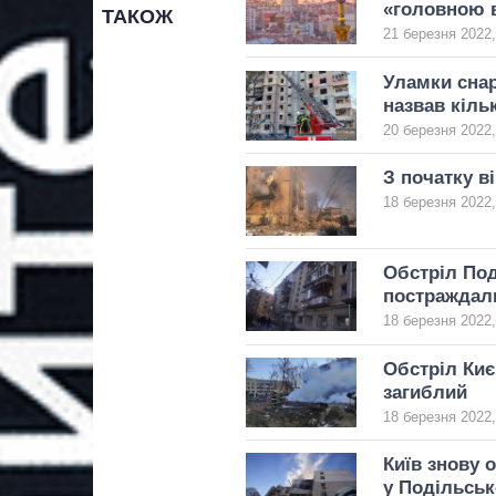
«головною 
ТАКОЖ
21 березня 2022,
Уламки снар
назвав кіль
20 березня 2022,
З початку в
18 березня 2022,
Обстріл Под
постраждал
18 березня 2022,
Обстріл Киє
загиблий
18 березня 2022,
Київ знову 
у Подільськ