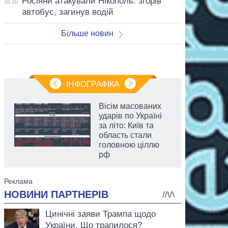
Росіяни атакували Нікополь: згорів
16:16
автобус, загинув водій
Більше новин
ІНФОГРАФІКА
Вісім масованих
ударів по Україні
за літо: Київ та
область стали
головною ціллю
рф