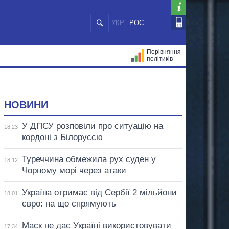
УКР
РОС
Порівняння
політиків
ЦІЙ
МЕРИ МІСТ
ВСІ ПЕРСОНИ
НОВИНИ
У ДПСУ розповіли про ситуацію на
18:23
кордоні з Білоруссю
Туреччина обмежила рух суден у
18:12
Чорному морі через атаки
Україна отримає від Сербії 2 мільйони
18:01
євро: на що спрямують
Маск не дає Україні використовувати
17:34