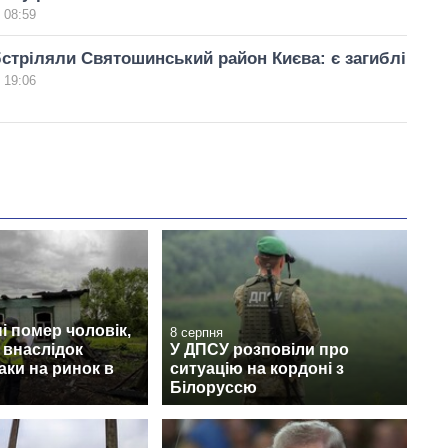
 08:59
стріляли Святошинський район Києва: є загиблі
 19:06
 помер чоловік,
8 серпня
 внаслідок
У ДПСУ розповіли про
аки на ринок в
ситуацію на кордоні з
Білоруссю