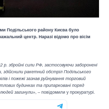
ами Подільського району Києва було
ажальний центр. Наразі відомо про вісім
Скільки картоплі
вирощували в
Україні до і під час
великої війни
2 р. збройні сили РФ, застосовуючи заборонені
, здійснили ракетний обстріл Подільського
ілів і пожежі зазнав руйнування торговий
тлових будинках та припарковані поряд
м людей загинули»
, – повідомили у прокуратурі.