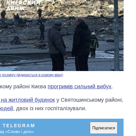
озміру (відкриється в новому вікні)
ькому районі Києва
прогримів сильний вибух
.
 на житловий будинок
у Святошинському районі,
людей
, двох із них госпіталізували.
У TELEGRAM
Підписатися
ід «Слово і діло»