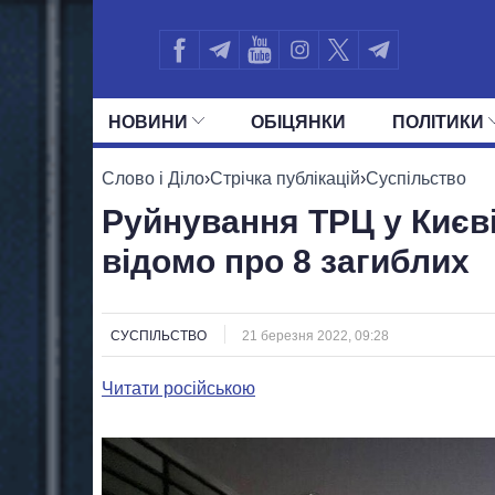
НОВИНИ
ОБIЦЯНКИ
ПОЛIТИКИ
УСІ ПОЛІТИКИ
ПРЕЗИДЕНТ І ОФ
Слово і Діло
›
Стрічка публікацій
›
Суспільство
Руйнування ТРЦ у Києві
відомо про 8 загиблих
СУСПІЛЬСТВО
21 березня 2022, 09:28
Читати російською