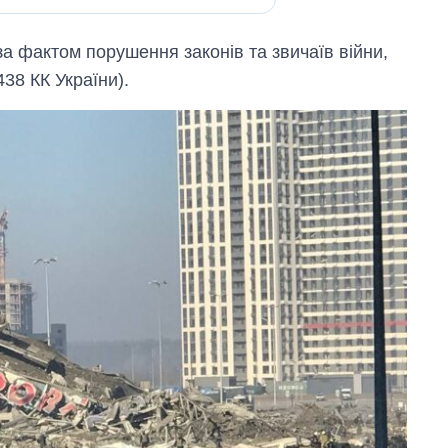
а фактом порушення законів та звичаїв війни,
438 КК України).