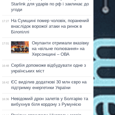
Starlink для ударів по рф і закликає до
угоди
На Сумщині помер чоловік, поранений
17:27
внаслідок ворожої атаки на ринок в
Білопіллі
Окупанти отримали вказівку
17:01
на «вільне полювання» на
Херсонщині – ОВА
Сербія допоможе відбудувати одне з
16:48
українських міст
ЄС виділив додаткові 30 млн євро на
16:42
підтримку енергетики України
Невідомий дрон залетів у Болгарію та
16:36
вибухнув біля кордону з Румунією