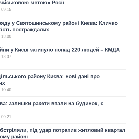
військовою метою» Росії
 09:15
яду у Святошинському районі Києва: Кличко
кість постраждалих
 18:00
ійни у Києві загинуло понад 220 людей – КМДА
 13:37
ільського району Києва: нові дані про
их
 10:40
ва: залишки ракети впали на будинок, є
 09:21
обстріляли, під удар потрапив житловий квартал
ому районі