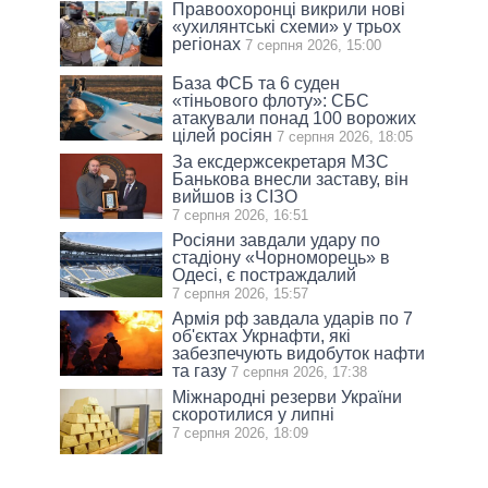
Правоохоронці викрили нові
«ухилянтські схеми» у трьох
регіонах
7 серпня 2026, 15:00
База ФСБ та 6 суден
«тіньового флоту»: СБС
атакували понад 100 ворожих
цілей росіян
7 серпня 2026, 18:05
За ексдержсекретаря МЗС
Банькова внесли заставу, він
вийшов із СІЗО
7 серпня 2026, 16:51
Росіяни завдали удару по
стадіону «Чорноморець» в
Одесі, є постраждалий
7 серпня 2026, 15:57
Армія рф завдала ударів по 7
об'єктах Укрнафти, які
забезпечують видобуток нафти
та газу
7 серпня 2026, 17:38
Міжнародні резерви України
скоротилися у липні
7 серпня 2026, 18:09