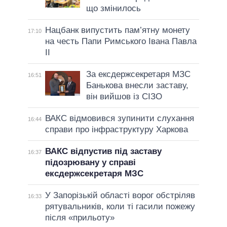
що змінилось
Нацбанк випустить пам’ятну монету
17:10
на честь Папи Римського Івана Павла
II
За ексдержсекретаря МЗС
16:51
Банькова внесли заставу,
він вийшов із СІЗО
ВАКС відмовився зупинити слухання
16:44
справи про інфраструктуру Харкова
ВАКС відпустив під заставу
16:37
підозрювану у справі
ексдержсекретаря МЗС
У Запорізькій області ворог обстріляв
16:33
рятувальників, коли ті гасили пожежу
після «прильоту»