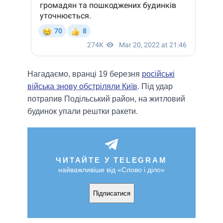
Нагадаємо, вранці 19 березня
російські
війська знову обстріляли Київ
. Під удар
потрапив Подільський район, на житловий
будинок упали рештки ракети.
ЧИТАЙТЕ У TELEGRAM
найважливіше від «Слово і діло»
Підписатися