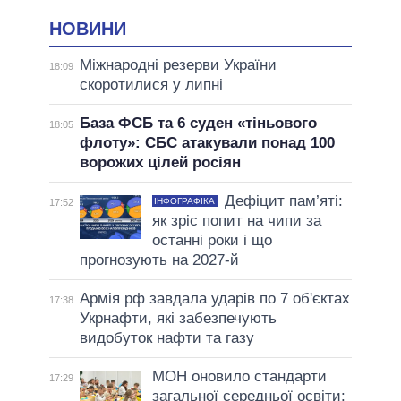
НОВИНИ
Міжнародні резерви України
18:09
скоротилися у липні
База ФСБ та 6 суден «тіньового
18:05
флоту»: СБС атакували понад 100
ворожих цілей росіян
Дефіцит пам’яті:
ІНФОГРАФІКА
17:52
як зріс попит на чипи за
останні роки і що
прогнозують на 2027-й
Армія рф завдала ударів по 7 об'єктах
17:38
Укрнафти, які забезпечують
видобуток нафти та газу
МОН оновило стандарти
17:29
загальної середньої освіти: