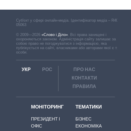
Cуб'єкт у сфері онлайн-медіа. Ідентифікатор медіа – R40-
05063
© 2009—2026
«Слово і Діло»
.
Всі права захищені і
охороняються законом. Адміністрація сайту залишає за
собою право не погоджуватися з інформацією, яка
публікується на сайті, власниками або авторами якої є треті
особи.
УКР
РОС
ПРО НАС
КОНТАКТИ
ПРАВИЛА
МОНІТОРИНГ
ТЕМАТИКИ
ПРЕЗИДЕНТ І
БІЗНЕС
ОФІС
ЕКОНОМІКА