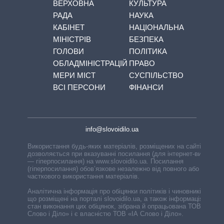
ВЕРХОВНА
КУЛЬТУРА
РАДА
НАУКА
КАБІНЕТ
НАЦІОНАЛЬНА
МІНІСТРІВ
БЕЗПЕКА
ГОЛОВИ
ПОЛІТИКА
ОБЛАДМІНІСТРАЦІЙ
ПРАВО
МЕРИ МІСТ
СУСПІЛЬСТВО
ВСІ ПЕРСОНИ
ФІНАНСИ
info@slovoidilo.ua
Використання будь-яких матеріалів, розміщених на сайті,
дозволяється при вказуванні посилання (для інтернет-видань
— гіперпосилання) на www.slovoidilo.ua. Посилання
(гіперпосилання) обов’язкове незалежно від повного або
часткового використання матеріалів.
Аналітична інформація про обіцянки політиків і чиновників,
що розміщені на порталі slovoidilo.ua, а також інформація про
стан виконання цих обіцянок, зібрана й опрацьована ТОВ «ІА
Слово і Діло» і є власністю ТОВ «ІА Слово і Діло».