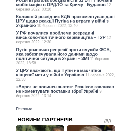
Росія втратила боєздатність 31 БТГ і почала
мобілізацію в ОРДЛО та Криму - Буданов
12
березня 2022, 03:18
Колишній розвідник КДБ прокоментував дані
ЦРУ щодо реакції Путіна на втрати у війні з
Україною
10 березня 2022, 13:40
У РФ почалися проблеми всередині
військово-політичного керівництва – ГУР
12
березня 2022, 12:30
Путін розпочав репресії проти служби ФСБ,
яка забезпечувала його даними щодо
політичної ситуації в Україні – ЗМІ
11 березня
2022, 18:58
У ЦРУ вважають, що Путін не має чіткої
кінцевої мети у війні з Україною
11 березня 2022,
12:38
«Ворог не повинен знати»: Рєзніков закликав
не коментувати поставки зброї Україні
9
березня 2022, 13:14