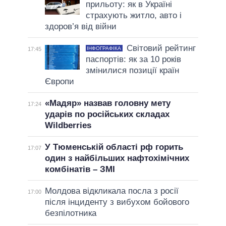
прильоту: як в Україні
страхують житло, авто і
здоров’я від війни
Світовий рейтинг
ІНФОГРАФІКА
17:45
паспортів: як за 10 років
змінилися позиції країн
Європи
«Мадяр» назвав головну мету
17:24
ударів по російських складах
Wildberries
У Тюменській області рф горить
17:07
один з найбільших нафтохімічних
комбінатів – ЗМІ
Молдова відкликала посла з росії
17:00
після інциденту з вибухом бойового
безпілотника