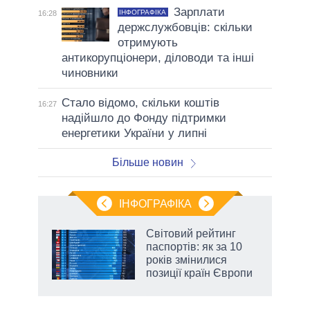
Зарплати
ІНФОГРАФІКА
16:28
держслужбовців: скільки
отримують
антикорупціонери, діловоди та інші
чиновники
Стало відомо, скільки коштів
16:27
надійшло до Фонду підтримки
енергетики України у липні
Більше новин
ІНФОГРАФІКА
жет
Світовий рейтинг
паспортів: як за 10
ків
років змінилися
позиції країн Європи
аспі