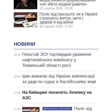
медіа уникати формулювання
«не збито жодної ракети»
10 серпня 2026, 15:46
Поліс від прильоту: як в Україні
страхують житло, авто і
здоров’я від війни
10 серпня 2026, 17:50
НОВИНИ
Генштаб ЗСУ підтвердив ураження
18:39
нафтохімічного комбінату у
Тюменській області росії
Іран вимагає від України компенсації
18:06
за удар по судну в Каспійському морі
На Київщині посилять безпеку на
17:50
АЗС
Поліс від
АВТОРСЬКА КОЛОНКА
17:50